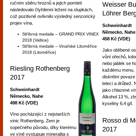
ručním sběru hroznů a jejich pomletí
Weisser Bu
následovalo čtyřdenní ležení na slupkách,
Löhrer Ber
což pozitivně ovlivnilo výsledný senzorický
projev vína.
Schweinhardt
Německo, Nahe
Stříbrná medaile – GRAND PRIX VINEX
458 Kč (VDE)
2018 (Valtice)
Stříbrná medaile – Vinařské Litoměřice
Jako oblíbené os
2018 (Litoměřice)
vůní ořechů, kdo
nebo jablek se h
Riesling Rothenberg
každému menu. 
2017
diskrétní povaze
telecí a drůbež. 
Schweinhardt
jako chlazené ví
Německo, Nahe
Alkohol 13 %, zby
498 Kč (VDE)
kyseliny 6,4 g/l.
Víno pocházející z nejstarších
Rosso di M
vinic Rothenberg. Zem je
sopečného původu, díky kterému
2017
ve víně vystupuje mineralita s