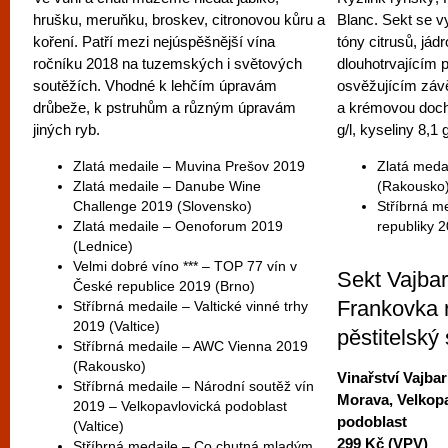
hrušku, meruňku, broskev, citronovou kůru a
Blanc. Sekt se v
koření. Patří mezi nejúspěšnější vína
tóny citrusů, já
ročníku 2018 na tuzemských i světových
dlouhotrvajícím 
soutěžích. Vhodné k lehčím úpravám
osvěžujícím závě
drůbeže, k pstruhům a různým úpravám
a krémovou dochu
jiných ryb.
g/l, kyseliny 8,1 g
Zlatá medaile – Muvina Prešov 2019
Zlatá meda
Zlatá medaile – Danube Wine
(Rakousko
Challenge 2019 (Slovensko)
Stříbrná m
Zlatá medaile – Oenoforum 2019
republiky 
(Lednice)
Velmi dobré víno *** – TOP 77 vín v
Sekt Vajbar
České republice 2019 (Brno)
Frankovka 
Stříbrná medaile – Valtické vinné trhy
2019 (Valtice)
pěstitelský 
Stříbrná medaile – AWC Vienna 2019
(Rakousko)
Vinařství Vajbar
Stříbrná medaile – Národní soutěž vín
Morava, Velkop
2019 – Velkopavlovická podoblast
podoblast
(Valtice)
299 Kč (VPV)
Stříbrná medaile – Co chutná mladým