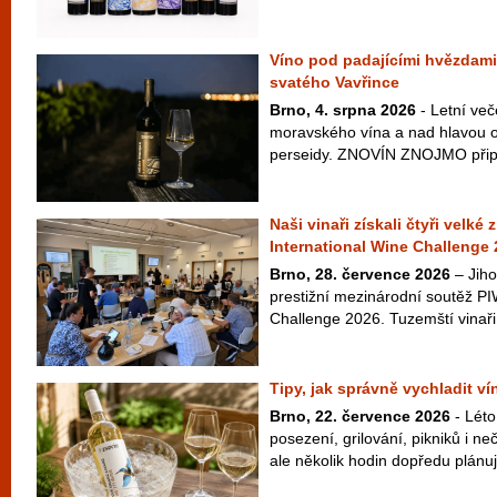
Víno pod padajícími hvězdami
svatého Vavřince
Brno, 4. srpna 2026
- Letní več
moravského vína a nad hlavou ob
perseidy. ZNOVÍN ZNOJMO připra
Naši vinaři získali čtyři velké
International Wine Challenge
Brno, 28. července 2026
– Jiho
prestižní mezinárodní soutěž PI
Challenge 2026. Tuzemští vinaři 
Tipy, jak správně vychladit v
Brno, 22. července 2026
- Léto
posezení, grilování, pikniků i 
ale několik hodin dopředu plánuje