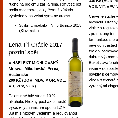
330 Kč (BOR, 
ručně na přelomu září a října. Rmut se pět
VDE, VIT, VPV,
hodin maceroval, díky čemuž získalo
výsledné víno velmi výrazné aroma.
Červené suché v
alkoholu. Hrozny
Stříbrná medaile – Víno Bojnice 2018
vinice s regulova
(Slovensko)
zpracovány techn
fermentace s pr
Lena Tři Grácie 2017
pevných částech
zrálo v barikov
pozdní sběr
dubu s významno
Buket zavařenéh
VINSELEKT MICHLOVSKÝ
višně v čokolád
Morava, Mikulovská, Perná,
povidly s černor
Věstoňsko
víno vrstevnaté 
200 Kč (BOR, MBV, MOR, VDE,
výraznými elagot
VIT, VPV, VUR)
Polosuché bílé víno s 13 %
alkoholu. Hrozny pochází z hustě
vysázených vinic ve sponu 1,2 ×
0,8 m s nízkým vedením a regulovanou