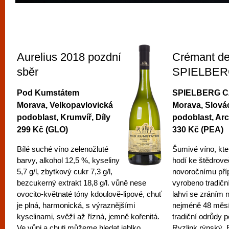
Aurelius 2018 pozdní
Crémant d
sběr
SPIELBER
Pod Kumstátem
SPIELBERG C
Morava, Velkopavlovická
Morava, Slová
podoblast, Krumvíř, Díly
podoblast, Ar
299 Kč (GLO)
330 Kč (PEA)
Bílé suché víno zelenožluté
Šumivé víno, kte
barvy, alkohol 12,5 %, kyseliny
hodí ke štědrov
5,7 g/l, zbytkový cukr 7,3 g/l,
novoročnímu příp
bezcukerný extrakt 18,8 g/l. vůně nese
vyrobeno tradič
ovocito-květnaté tóny kdoulově-lipové, chuť
lahvi se zráním 
je plná, harmonická, s výraznějšími
nejméně 48 měsí
kyselinami, svěží až řízná, jemně kořenitá.
tradiční odrůdy 
Ve vůni a chuti můžeme hledat jablko,
Ryzlink rýnský, 