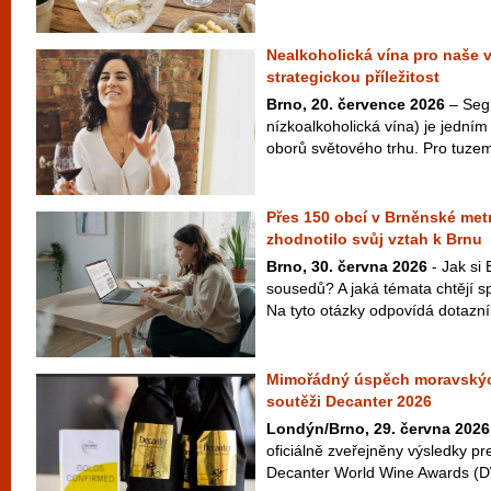
Nealkoholická vína pro naše 
strategickou příležitost
Brno, 20. července 2026
– Seg
nízkoalkoholická vína) je jedním 
oborů světového trhu. Pro tuzem
Přes 150 obcí v Brněnské metr
zhodnotilo svůj vztah k Brnu
Brno, 30. června 2026
- Jak si 
sousedů? A jaká témata chtějí s
Na tyto otázky odpovídá dotazní
Mimořádný úspěch moravskýc
soutěži Decanter 2026
Londýn/Brno, 29. června 2026
oficiálně zveřejněny výsledky pr
Decanter World Wine Awards (D