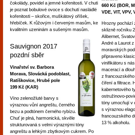
čokolády, povidel a jemné kořenitosti. V chuti
660 Kč (BOR, 
je poznat bobulové ovoce s dochutí nasládlé
VDE, VIT, VPV,
kořenitosti – skořice, muškátový oříšek,
hřebíček. K růžovým i červeným masům, ke
Hrozny pochází 
kvalitním uzeninám a sušeným masům.
sklizně ročníku 
Alibernet, Svato
André a Laurot z 
Sauvignon 2017
moravských podob
pozdní sběr
připraveno klas
vinifikátoru s n
Vinařství sv. Barbora
macerací a dlou
Morava, Slovácká podoblast,
z francouzského
Ratíškovice, Hrubé pole
čiření a filtrace.
199 Kč (KAR)
kabernetového t
ostružinovo-pov
Víno zelenožluté barvy s
tóny umocňují v 
výraznou vůní angreštu, černého
s výraznou elag
bezu a podtónem černého rybízu.
francouzského d
Chuť je plná, harmonická, skvěle
13 % alkoholu.
strukturovaná s velmi výraznými tóny
angreštu a lehkým zbytkovým cukrem. Po