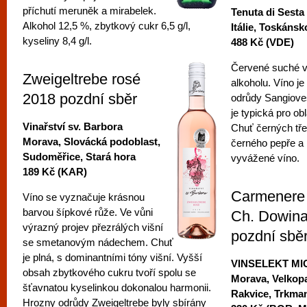
příchutí meruněk a mirabelek.
Tenuta di Sesta
Alkohol 12,5 %, zbytkový cukr 6,5 g/l,
Itálie, Toskánsk
kyseliny 8,4 g/l.
488 Kč (VDE)
Červené suché v
Zweigeltrebe rosé
alkoholu. Víno j
2018 pozdní sběr
odrůdy Sangioves
je typická pro o
Vinařství sv. Barbora
Chuť černých tře
Morava, Slovácká podoblast,
černého pepře a 
Sudoměřice, Stará hora
vyvážené víno.
189 Kč (KAR)
Carmenere 
Víno se vyznačuje krásnou
barvou šípkové růže. Ve vůni
Ch. Dowin
výrazný projev přezrálých višní
pozdní sbě
se smetanovým nádechem. Chuť
je plná, s dominantními tóny višní. Vyšší
VINSELEKT M
obsah zbytkového cukru tvoří spolu se
Morava, Velkopa
šťavnatou kyselinkou dokonalou harmonii.
Rakvice, Trkma
Hrozny odrůdy Zweigeltrebe byly sbírány