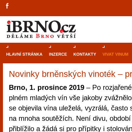
HLAVNÍ STRÁNKA
INZERCE
KONTAKTY
VIVAT VINUM
Novinky brněnských vinoték – p
Průvodce
kasi
Brně: Od rulet
Brno, 1. prosince 2019
– Po rozjařené
automaty
plném mladých vín vše jakoby zvážnělo
Brno je měs
se objevila vína uleželá, vyzrálá, často 
zajímavé p
na mnoha soutěžích. Není divu, období
restaurace, div
přiblížilo a žádá si pro přípitky i stolová
Mimo jiné je ale také místem, kde si můžet