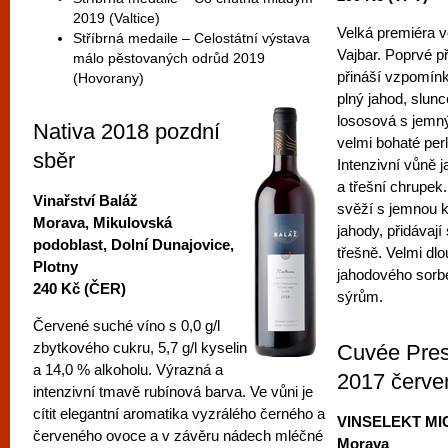
2019 (Valtice)
Velká premiéra v
Stříbrná medaile – Celostátní výstava
Vajbar. Poprvé p
málo pěstovaných odrůd 2019
přináší vzpomínky
(Hovorany)
plný jahod, slun
lososová s jemn
Nativa 2018 pozdní
velmi bohaté perl
sběr
Intenzivní vůně 
a třešní chrupek
Vinařství Baláž
svěží s jemnou k
Morava, Mikulovská
jahody, přidávají
podoblast, Dolní Dunajovice,
třešně. Velmi dl
Plotny
jahodového sorb
240 Kč (ČER)
sýrům.
Červené suché víno s 0,0 g/l
zbytkového cukru, 5,7 g/l kyselin
Cuvée Pres
a 14,0 % alkoholu. Výrazná a
2017 červe
intenzivní tmavě rubínová barva. Ve vůni je
cítit elegantní aromatika vyzrálého černého a
VINSELEKT M
červeného ovoce a v závěru nádech mléčné
Morava