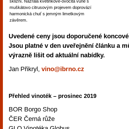
sklizní. Nazrálá květinkově-ovocitá vůně s
muškátovo citrusovým projevem doprovází
harmonická chuť s jemným limetkovým
závěrem.
Uvedené ceny jsou doporučené koncové
Jsou platné v den uveřejnění článku a m
výrazně lišit od aktuální nabídky.
Jan Přikryl,
vino@ibrno.cz
Přehled vinoték – prosinec 2019
BOR Borgo Shop
ČER Černá růže
GLO Vinotéka Globus