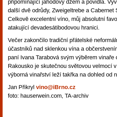
připomínající jahodový džem a povidla. Vyv
další dvě odrůdy, Zweigeltrebe a Cabernet
Celkově excelentní víno, můj absolutní favo
atakující devadesátibodovou hranici.
Večer zakončilo tradiční přátelské neformál
účastníků nad sklenkou vína a občerstvení
paní Ivana Tarabová svým výběrem vinaře o
Rakousko je skutečnou světovou velmocí v 
výborná vinařství leží takřka na dohled od
Jan Přikryl
vino@iBrno.cz
foto: hauserwein.com, TA-archiv