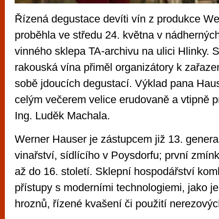
Řízená degustace devíti vín z produkce W
proběhla ve středu 24. května v nádhernýc
vinného sklepa TA-archivu na ulici Hlinky. 
rakouská vína přiměl organizátory k zařaz
sobě jdoucích degustací. Výklad pana Haus
celým večerem velice erudovaně a vtipně 
Ing. Luděk Machala.
Werner Hauser je zástupcem již 13. gener
vinařství, sídlícího v Poysdorfu; první zmín
až do 16. století. Sklepní hospodářství komb
přístupy s moderními technologiemi, jako je
hroznů, řízené kvašení či použití nerezovýc