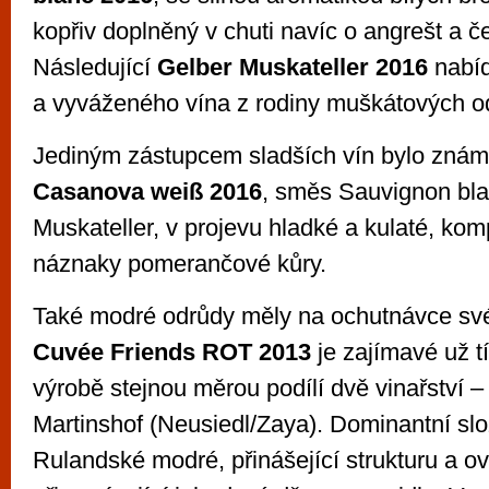
kopřiv doplněný v chuti navíc o angrešt a če
Následující
Gelber Muskateller 2016
nabíd
a vyváženého vína z rodiny muškátových o
Jediným zástupcem sladších vín bylo zná
Casanova weiß 2016
, směs Sauvignon bla
Muskateller, v projevu hladké a kulaté, kom
náznaky pomerančové kůry.
Také modré odrůdy měly na ochutnávce sv
Cuvée Friends ROT 2013
je zajímavé už t
výrobě stejnou měrou podílí dvě vinařství 
Martinshof (Neusiedl/Zaya). Dominantní slo
Rulandské modré, přinášející strukturu a ov