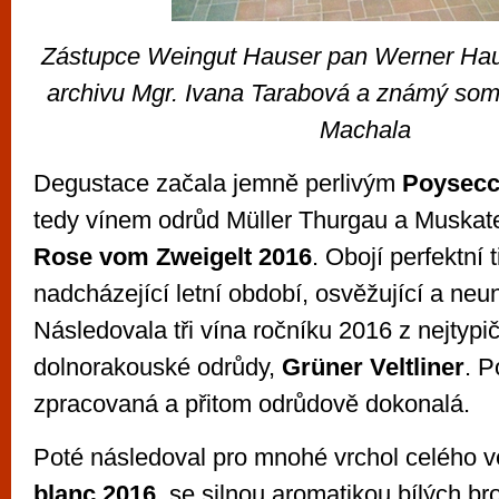
Zástupce Weingut Hauser pan Werner Haus
archivu Mgr. Ivana Tarabová a známý som
Machala
Degustace začala jemně perlivým
Poysecc
tedy vínem odrůd Müller Thurgau a Muskat
Rose vom Zweigelt 2016
. Obojí perfektní 
nadcházející letní období, osvěžující a neun
Následovala tři vína ročníku 2016 z nejtypič
dolnorakouské odrůdy,
Grüner Veltliner
. P
zpracovaná a přitom odrůdově dokonalá.
Poté následoval pro mnohé vrchol celého 
blanc 2016
, se silnou aromatikou bílých br