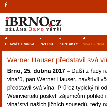
HLAVNÍ STRÁNKA
INZERCE
KONTAKTY
VIVAT VINUM
Werner Hauser představil svá ví
Průvodce
kasi
Brně: Od rulet
Brno, 25. dubna 2017
– Další z řady 
automaty
vinařů, pan Werner Hauser, navštívil v
Brno je měs
představil svá vína. Průřez typickými o
zajímavé p
Weinviertelu poskytl zájemcům pohled
restaurace, div
vinařství našich jižních sousedů, tedy 
Mimo jiné je ale také místem, kde si můžet