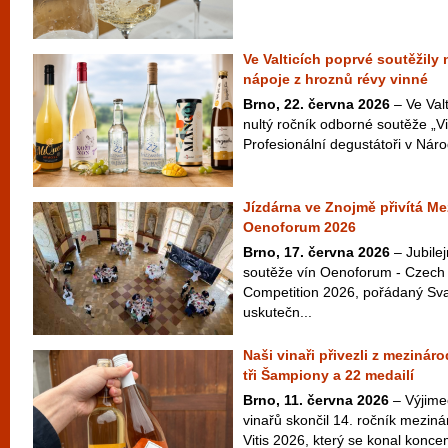
Ve Valticích poprvé soutěžily
nápoje z hroznů révy vinné
Brno, 22. června 2026
– Ve Valt
nultý ročník odborné soutěže „Vi
Profesionální degustátoři v Náro
Jízdárna ve Znojmě přivítá Me
Oenoforum 2026
Brno, 17. června 2026
– Jubilej
soutěže vín Oenoforum - Czech 
Competition 2026, pořádaný Sv
uskutečn...
Naši vinaři přivezli z mezináro
tři Šampiony a 22 medailí
Brno, 11. června 2026
– Výjim
vinařů skončil 14. ročník meziná
Vitis 2026, který se konal konce