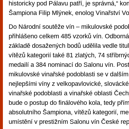
historicky pod Pálavu patří, je správná,“ ko
Šampiona Filip Mlýnek, enolog Vinařství Vol
Do Národní soutěže vín – mikulovské podob
přihlášeno celkem 485 vzorků vín. Odborn
základě dosažených bodů udělila vedle tit
vítězů kategorií také 81 zlatých, 74 stříbrn
medailí a 384 nominací do Salonu vín. Post
mikulovské vinařské podoblasti se v dalším
nejlepšími víny z velkopavlovické, slováck
vinařské podoblasti a vinařské oblasti Čech
bude o postup do finálového kola, tedy přímý
absolutního Šampiona, vítězů kategorií, me
umístění v prestižním Salonu vín České rep