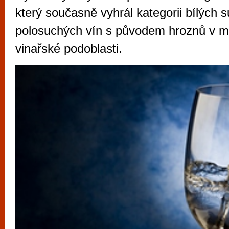
vyzkoušet různé kasinové hry. V neustál
který současně vyhrál kategorii bílých 
metropoli naleznete širokou nabídku her o
polosuchých vín s původem hroznů v m
po moderní automaty jak pro pravidelné n
vinařské podoblasti.
příležitostné hráče. V...