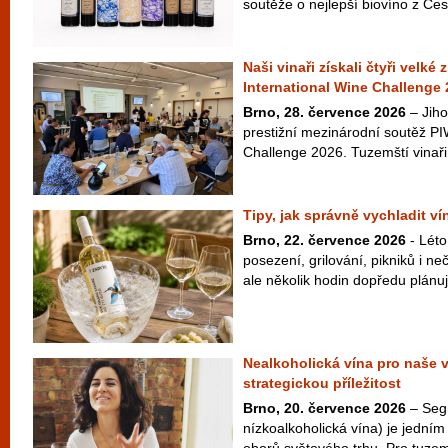
soutěže o nejlepší biovíno z Česk
Naši vinaři získali čtyři velké
International Wine Challenge
Brno, 28. července 2026
– Jiho
prestižní mezinárodní soutěž PI
Challenge 2026. Tuzemští vinaři 
Tipy, jak správně vychladit v
Brno, 22. července 2026
- Léto
posezení, grilování, pikniků i 
ale několik hodin dopředu plánuje
Nealkoholická vína pro naše 
strategickou příležitost
Brno, 20. července 2026
– Seg
nízkoalkoholická vína) je jedním 
oborů světového trhu. Pro tuzem