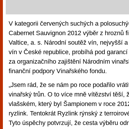
V kategorii červených suchých a polosuchýc
Cabernet Sauvignon 2012 výběr z hroznů f
Valtice, a. s. Národní soutěž vín, nejvyšší a
vín v České republice, probíhá pod garanc
za organizačního zajištění Národním vinař
finanční podpory Vinařského fondu.
„Jsem rád, že se nám po roce podařilo vrát
vinařský trůn. O to více mně vítězství těší,
vlašském, který byl Šampionem v roce 2012,
ryzlink. Tentokrát Ryzlink rýnský z terroiro
Tyto úspěchy potvrzují, že cesta výběru odr