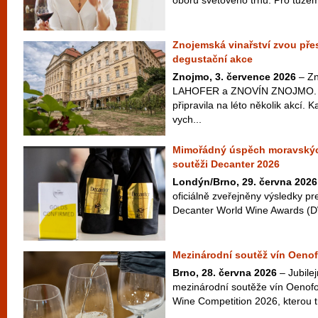
Znojemská vinařství zvou přes
degustační akce
Znojmo, 3. července 2026
– Zn
LAHOFER a ZNOVÍN ZNOJMO. Ta
připravila na léto několik akcí. 
vych...
Mimořádný úspěch moravskýc
soutěži Decanter 2026
Londýn/Brno, 29. června 2026
oficiálně zveřejněny výsledky pr
Decanter World Wine Awards (D
Mezinárodní soutěž vín Oenof
Brno, 28. června 2026
– Jubilej
mezinárodní soutěže vín Oenofo
Wine Competition 2026, kterou t