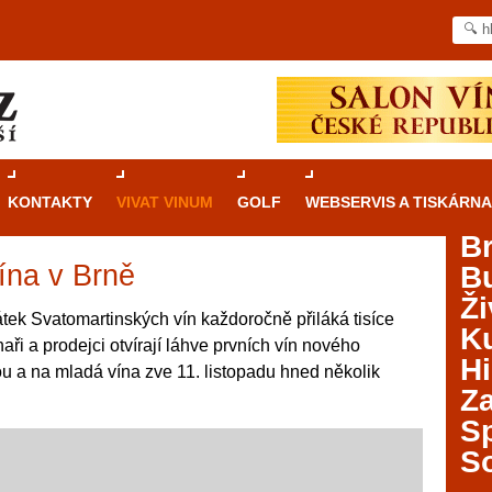
KONTAKTY
VIVAT VINUM
GOLF
WEBSERVIS A TISKÁRNA
B
ína v Brně
B
Průvodce
kasinovými hrami v Brně: Od
Ži
rulety po video automaty
tek Svatomartinských vín každoročně přiláká tisíce
Ku
aři a prodejci otvírají láhve prvních vín nového
Brno je městem známým pro zajímavé památky, skvělé
Hi
ou a na mladá vína zve 11. listopadu hned několik
restaurace, divadla a univerzity. Mimo jiné je ale také
Za
místem, kde si můžete legálně a bezpečně vyzkoušet
různé kasinové hry. V neustále kvetoucí moravské
S
metropoli naleznete širokou nabídku her od klasické
S
rulety až po moderní automaty jak pro pravidelné
ráče. V...