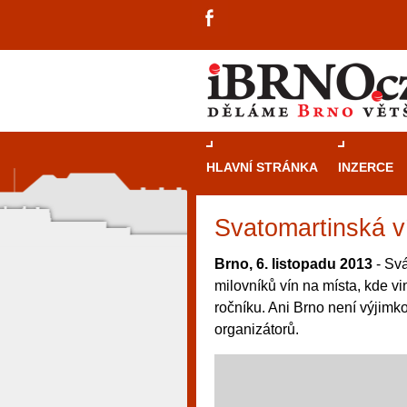
HLAVNÍ STRÁNKA
INZERCE
Svatomartinská v
Brno, 6. listopadu 2013
- Svá
milovníků vín na místa, kde vin
ročníku. Ani Brno není výjimk
organizátorů.
návštěvníky, tak pro příležitostné h