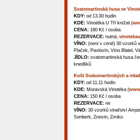
Svatomartinská husa ve Vinoté
KDY:
od 13.30 hodin
KDE:
Vinotéka U Tří knížat (
www
CENA:
180 Kč / osoba
REZERVACE:
nutná,
vinoteka
VÍNO:
(není v ceně) 30 vzorků vi
Plaček, Pavlovín, Víno Blatel, 
JÍDLO:
svatomartinská husa če
knedlíků
Košt Svatomartinských a mlad
KDY:
od 11.11 hodin
KDE:
Moravská Vinotéka (
www.
CENA:
150 Kč / osoba
REZERVACE:
ne
VÍNO:
30 vzorků vinařství Ampel
Sonberk, Znovín, Zmiko