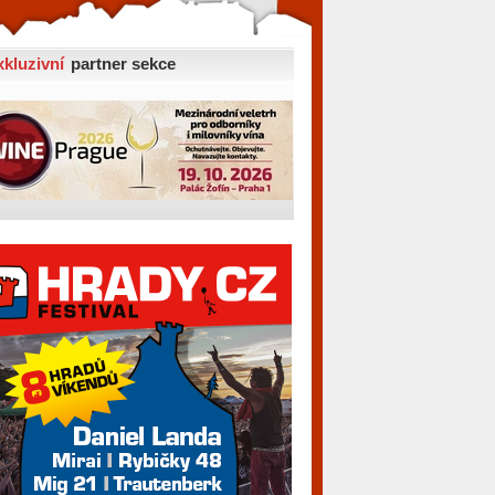
xkluzivní
partner sekce