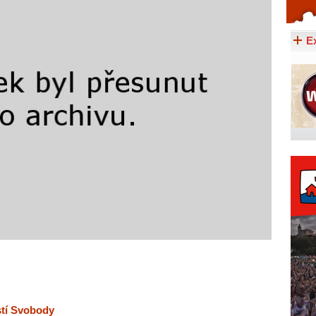
Celý článek...
E
stí Svobody