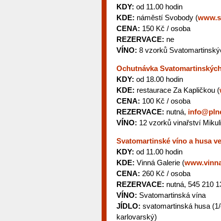
KDY:
od 11.00 hodin
KDE:
náměstí Svobody (
www.s
CENA:
150 Kč / osoba
REZERVACE:
ne
VÍNO:
8 vzorků Svatomartinský
Ochutnávka Svatomartinských
KDY:
od 18.00 hodin
KDE:
restaurace Za Kapličkou (
CENA:
100 Kč / osoba
REZERVACE:
nutná,
info@pln
VÍNO:
12 vzorků vinařství Mikul
Svatomartinské víno a husa ve
KDY:
od 11.00 hodin
KDE:
Vinná Galerie (
www.vinna
CENA:
260 Kč / osoba
REZERVACE:
nutná, 545 210 1
VÍNO:
Svatomartinská vína
JÍDLO:
svatomartinská husa (1/4
karlovarský)