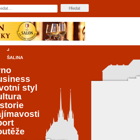
ŠALINA
rno
usiness
votní styl
ltura
storie
jímavosti
port
outěže