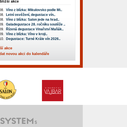
bližší akce
08.
Víno z blízka: Mikulovsko podle Mi..
08.
Letní osvěžení, degustace vín..
08.
Víno z blízka: Salon jede na hrad..
09.
Galadegustace 28. ročníku soutěže ..
09.
Řízená degustace Vinařství Maňák..
09.
Víno z blízka: Víno v kroji..
10.
Degustace: Turné Krále vín 2026..
ší akce
dat novou akci do kalendáře