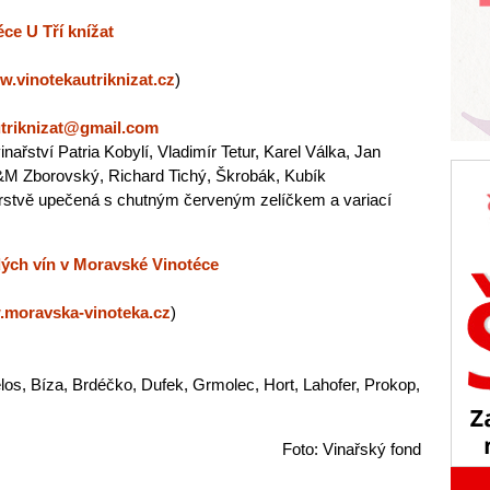
ce U Tří knížat
.vinotekautriknizat.cz
)
utriknizat@gmail.com
nařství Patria Kobylí, Vladimír Tetur, Karel Válka, Jan
V&M Zborovský, Richard Tichý, Škrobák, Kubík
rstvě upečená s chutným červeným zelíčkem a variací
ých vín v Moravské Vinotéce
moravska-vinoteka.cz
)
os, Bíza, Brdéčko, Dufek, Grmolec, Hort, Lahofer, Prokop,
Foto: Vinařský fond