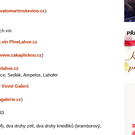
vatomartinskevino.cz
)
ch vín
 vín PlneLahve.cz
www.zakaplickou.cz
)
elahve.cz
ice, Sedlák, Ampelos, Lahofer
 Vinné Galerii
galerie.cz
)
33
), dva druhy zelí, dva druhy knedlíků (bramborový,