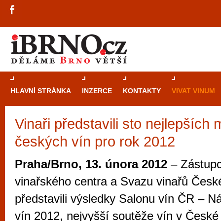
HLAVNÍ STRÁNKA
INZERCE
KONTAKTY
VIVAT VINUM
Vinaři představili sto nejlepšíc
Průvodce
kasi
českých vín pro rok 2012
Brně: Od rulet
automaty
Praha/Brno, 13. února 2012
– Zástup
Brno je měs
vinařského centra a Svazu vinařů České
zajímavé p
představili výsledky Salonu vín ČR – N
restaurace, div
vín 2012, nejvyšší soutěže vín v České 
Mimo jiné je ale také místem, kde si můžet