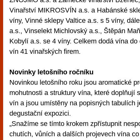
Vinařství MIKROSVÍN a.s. a Habánské sklepy
víny, Vinné sklepy Valtice a.s. s 5 víny, d
a.s., Vinselekt Michlovský a.s., Štěpán M
Kobylí a.s. se 4 víny. Celkem dodá vína do
vín 41 vinařských firem.
Novinky letošního ročníku
Novinkou letošního roku jsou aromatické prof
mohutnosti a struktury vína, které doplňují
vín a jsou umístěny na popisných tabulích j
degustační expozici.
„Snažíme se tímto krokem zpřístupnit nes
chutích, vůních a dalších projevech vína co