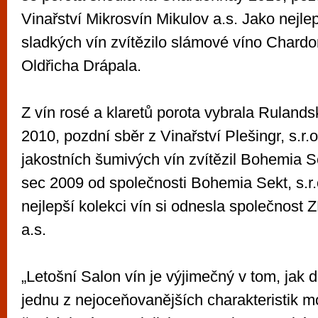
Vinařství Mikrosvín Mikulov a.s. Jako nejlep
sladkých vín zvítězilo slámové víno Chard
Oldřicha Drápala.
Z vín rosé a klaretů porota vybrala Ruland
2010, pozdní sběr z Vinařství Plešingr, s.r.o
jakostních šumivých vín zvítězil Bohemia S
sec 2009 od společnosti Bohemia Sekt, s.r
nejlepší kolekci vín si odnesla společno
a.s.
„Letošní Salon vín je výjimečný v tom, jak 
jednu z nejoceňovanějších charakteristik 