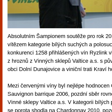
Absolutním Šampionem soutěže pro rok 20
vítězem kategorie bílých suchých a polosuc
konkurenci 1258 přihlášených vín Ryzlink v
z hroznů z Vinných sklepů Valtice a.s. s p
obci Dolní Dunajovice a viniční trati Kraví h
Mezi červenými víny byl nejlépe hodnocen
Sauvignon barrique 2006, pozdní sběr rovn
Vinné sklepy Valtice a.s. V kategorii bílých
se porota shodla na Chardonnay 2010, poz