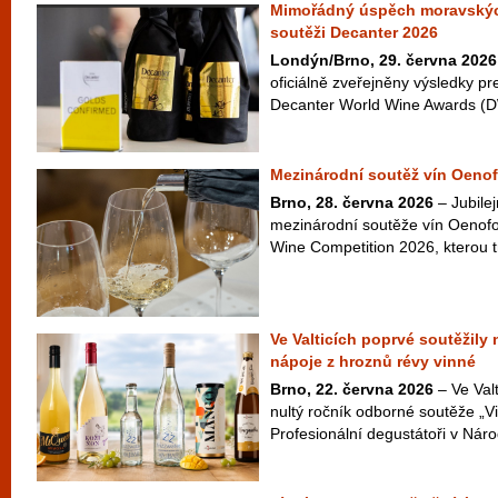
Mimořádný úspěch moravskýc
soutěži Decanter 2026
Londýn/Brno, 29. června 2026
oficiálně zveřejněny výsledky pr
Decanter World Wine Awards (D
Mezinárodní soutěž vín Oenof
Brno, 28. června 2026
– Jubilej
mezinárodní soutěže vín Oenofo
Wine Competition 2026, kterou t
Ve Valticích poprvé soutěžily
nápoje z hroznů révy vinné
Brno, 22. června 2026
– Ve Valt
nultý ročník odborné soutěže „Vi
Profesionální degustátoři v Náro