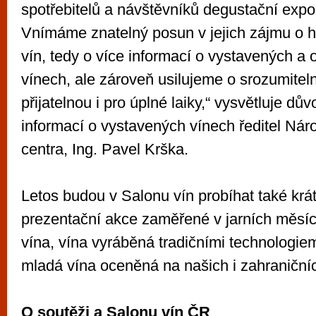
spotřebitelů a návštěvníků degustační expo
Vnímáme znatelný posun v jejich zájmu o h
vín, tedy o více informací o vystavených a
vínech, ale zároveň usilujeme o srozumitel
přijatelnou i pro úplné laiky,“ vysvětluje dův
informací o vystavených vínech ředitel Nár
centra, Ing. Pavel Krška.
Letos budou v Salonu vín probíhat také kr
prezentační akce zaměřené v jarních měsíc
vína, vína vyráběná tradičními technologiem
mladá vína oceněná na našich i zahraniční
O soutěži a Salonu vín ČR