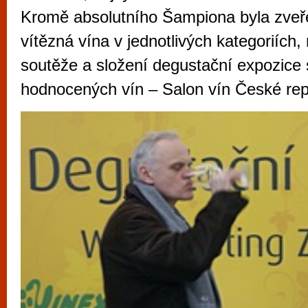
vyzkoušet různé kasinové hry. V neustál
Kromě absolutního Šampiona byla zveř
metropoli naleznete širokou nabídku her o
vítězná vína v jednotlivých kategoriích,
po moderní automaty jak pro pravidelné n
soutěže a složení degustační expozice 
příležitostné hráče. V...
hodnocených vín – Salon vín České rep