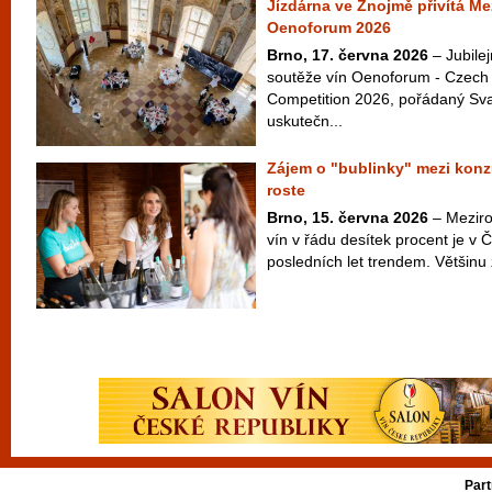
Jízdárna ve Znojmě přivítá Me
Oenoforum 2026
Brno, 17. června 2026
– Jubilej
soutěže vín Oenoforum - Czech 
Competition 2026, pořádaný Sv
uskutečn...
Zájem o "bublinky" mezi konz
roste
Brno, 15. června 2026
– Meziroč
vín v řádu desítek procent je v 
posledních let trendem. Většinu z
Part