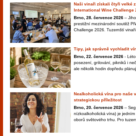
Naši vinaři získali čtyři velké
International Wine Challenge
Brno, 28. července 2026
– Jiho
prestižní mezinárodní soutěž PI
Challenge 2026. Tuzemští vinaři 
Tipy, jak správně vychladit v
Brno, 22. července 2026
- Léto
posezení, grilování, pikniků i 
ale několik hodin dopředu plánuje
Nealkoholická vína pro naše 
strategickou příležitost
Brno, 20. července 2026
– Seg
nízkoalkoholická vína) je jedním 
oborů světového trhu. Pro tuzem