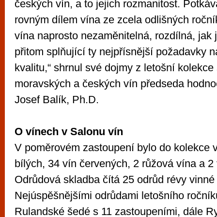
českých vín, a to jejich rozmanitost. Potkáv
rovným dílem vína ze zcela odlišných ročn
vína naprosto nezaměnitelná, rozdílná, jak 
přitom splňující ty nejpřísnější požadavky 
kvalitu,“ shrnul své dojmy z letošní kolekce
moravských a českých vín předseda hodnoc
Josef Balík, Ph.D.
O vínech v Salonu vín
V poměrovém zastoupení bylo do kolekce v
bílých, 34 vín červených, 2 růžová vína a 2
Odrůdová skladba čítá 25 odrůd révy vinné 
Nejúspěšnějšími odrůdami letošního ročníku
Rulandské šedé s 11 zastoupeními, dále Ry