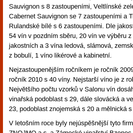
Sauvignon s 8 zastoupeními, Veltlínské ze
Cabernet Sauvignon se 7 zastoupeními a T
Rulandské bílé s 6 zastoupeními. Dle jakos
54 vín v pozdním sběru, 20 vín ve výběru z 
jakostních a 3 vína ledová, slámová, zems
z bobulí, 1 víno likérové a kabinetní.
Nejzastoupenějším ročníkem je ročník 2009
ročník 2010 s 40 víny. Nejstarší víno je z r
Největšího počtu vzorků v Salonu vín dosá
vinařská podoblast s 29, dále slovácká a v
23, podoblast znojemská s 20 a mělnická s 
V letošním roce byly nejúspěšnější tyto fi
ZNOJMO a.s. a Zámecké vinařství Bzenec, s