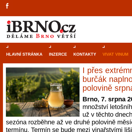
HLAVNÍ STRÁNKA
INZERCE
KONTAKTY
VIVAT VINUM
I přes extrém
Průvodce
kasi
burčák naplno
Brně: Od rulet
polovině srpn
automaty
Brno, 7. srpna 
množství letošní
Brno je měs
už v těchto dnec
zajímavé p
sezóna rozběhne až ve druhé polovině měsí
restaurace, div
termínu. Termín se bude mezi vinařstvími liši
Mimo jiné je ale také místem, kde si můžet