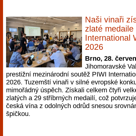
Naši vinaři zís
zlaté medaile
International
2026
Brno, 28. červe
Jihomoravské Valt
prestižní mezinárodní soutěž PIWI Internati
2026. Tuzemští vinaři v silné evropské konk
mimořádný úspěch. Získali celkem čtyři velk
zlatých a 29 stříbrných medailí, což potvrzuj
česká vína z odolných odrůd snesou srovná
špičkou.