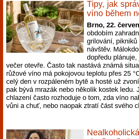
Tipy, jak sprá
víno během n
Brno, 22. červe
obdobím zahradn
grilování, piknik
návštěv. Málokdo 
dopředu plánuje, 
večer otevře. Často tak nastává známá situa
růžové víno má pokojovou teplotu přes 25 °C
celý den v rozpáleném bytě a hosté už zvon
pak bývá mrazák nebo několik kostek ledu.
chlazení často rozhoduje o tom, zda víno n
vůni a chuť, nebo naopak ztratí část svého c
Nealkoholická