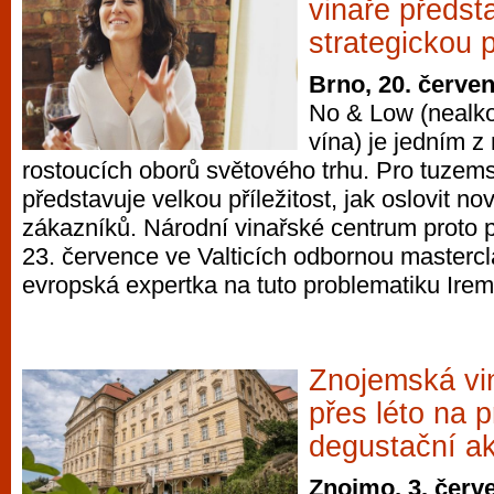
vinaře předst
strategickou p
Brno, 20. červe
No & Low (nealko
vína) je jedním z 
rostoucích oborů světového trhu. Pro tuzem
představuje velkou příležitost, jak oslovit n
zákazníků. Národní vinařské centrum proto p
23. července ve Valticích odbornou masterc
evropská expertka na tuto problematiku Irem
Znojemská vin
přes léto na p
degustační a
Znojmo, 3. červ