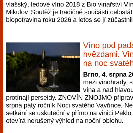
vlašský, ledové víno 2018 z Bio vinařství V
Mikulov. Soutěž je tradičně součástí celostát
biopotravina roku 2026 a letos se jí zúčastnil
Víno pod pada
hvězdami. Vin
na noc svaté
Brno, 4. srpna 
mezi vinohrady, 
vína a nad hlavou
protínají perseidy. ZNOVÍN ZNOJMO připravi
srpna pátý ročník Noci svatého Vavřince. N
setkání se uskuteční v přímo na vinici Pekl
otevírá nerušený výhled na noční oblohu.