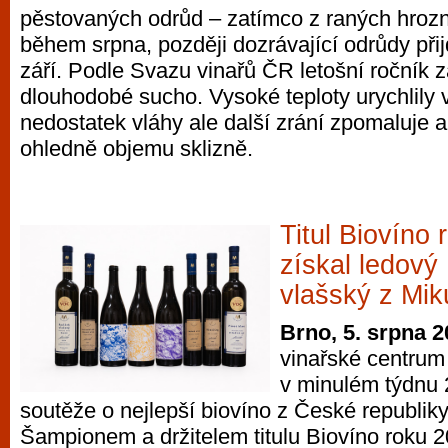
pěstovaných odrůd – zatímco z raných hroz
vyzkoušet různé kasinové hry. V neustál
během srpna, později dozrávající odrůdy při
metropoli naleznete širokou nabídku her o
září. Podle Svazu vinařů ČR letošní ročník z
po moderní automaty jak pro pravidelné n
dlouhodobé sucho. Vysoké teploty urychlily v
příležitostné hráče. V...
nedostatek vláhy ale další zrání zpomaluje a
ohledně objemu sklizně.
Titul Biovíno
získal ledový
vlašský z Mik
Brno, 5. srpna 
vinařské centrum 
v minulém týdnu 2
soutěže o nejlepší biovíno z České republik
Šampionem a držitelem titulu Biovíno roku 2