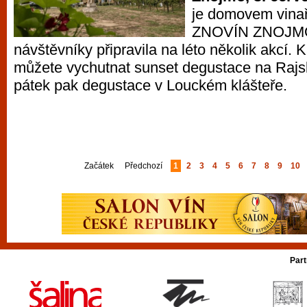
je domovem vina
ZNOVÍN ZNOJMO
návštěvníky připravila na léto několik akcí. K
můžete vychutnat sunset degustace na Rajsk
pátek pak degustace v Louckém klášteře.
Začátek
Předchozí
1
2
3
4
5
6
7
8
9
10
Part