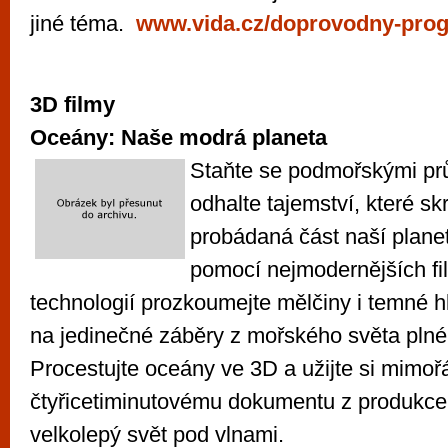
jiné téma.
www.vida.cz/doprovodny-prog
3D filmy
Oceány: Naše modrá planeta
Staňte se podmořskými pr
odhalte tajemství, které s
probádaná část naší plane
pomocí nejmodernějších f
technologií prozkoumejte mělčiny i temné hl
na jedinečné záběry z mořského světa plné
Procestujte oceány ve 3D a užijte si mimoř
čtyřicetiminutovému dokumentu z produkce
velkolepý svět pod vlnami.