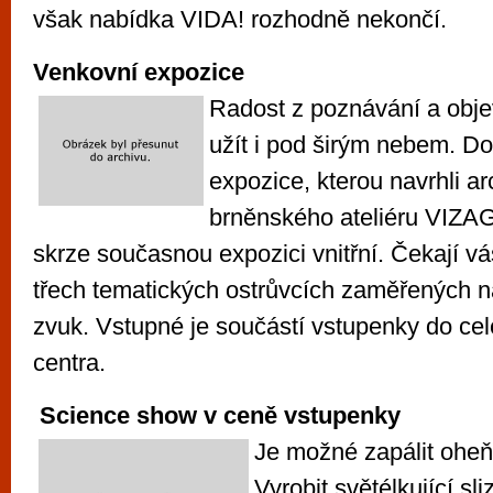
však nabídka VIDA! rozhodně nekončí.
Venkovní expozice
Radost z poznávání a obje
užít i pod širým nebem. D
expozice, kterou navrhli arc
brněnského ateliéru VIZA
skrze současnou expozici vnitřní. Čekají v
třech tematických ostrůvcích zaměřených n
zvuk. Vstupné je součástí vstupenky do ce
centra.
Science show v ceně vstupenky
Je možné zapálit oheň
Vyrobit světélkující sl