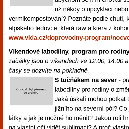
už někdy o upcyklaci nebo
vermikompostování? Poznáte podle chuti, k
alpského ledovce, která raw a která z koho
www.vida.cz/doprovodny-program/nocv
Víkendové labodílny, program pro rodin
začátky jsou o víkendech ve 12.00, 14.00 a
časy se dozvíte na pokladně.
S tučňákem na sever
- p
labodílny pro rodiny o zm
Jaká úskalí mohou potkat t
jižního na severní pól? Co 
látky a jak je možné ho měnit? Jakou roli h
na vlastní oči vidět sublimaci? A proč vlast