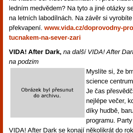
ledním medvědem? Na tyto a jiné otázky s
na letních labodílnách. Na závěr si vyrobíte
překvapení.
www.vida.cz/doprovodny-pro
tucnakem-na-sever-zari
VIDA! After Dark,
na další VIDA! After Dar
na podzim
Myslíte si, že b
science centrum
Je čas přesvědči
nejlépe večer, 
díky hudbě, bar
programu. Party
VIDA! After Dark se konají několikrát do r