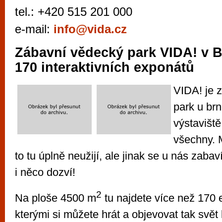
vyzkoušet různé kasinové hry. V neustál
tel.: +420 515 201 000
metropoli naleznete širokou nabídku her o
e-mail:
info@vida.cz
po moderní automaty jak pro pravidelné n
příležitostné hráče. V...
Zábavní vědecký park VIDA! v 
170 interaktivních exponátů
VIDA! je 
park u br
výstaviště
všechny. 
to tu úplně neužijí, ale jinak se u nás zabav
i něco dozví!
2
Na ploše 4500 m
tu najdete více než 170 
kterými si můžete hrát a objevovat tak svě