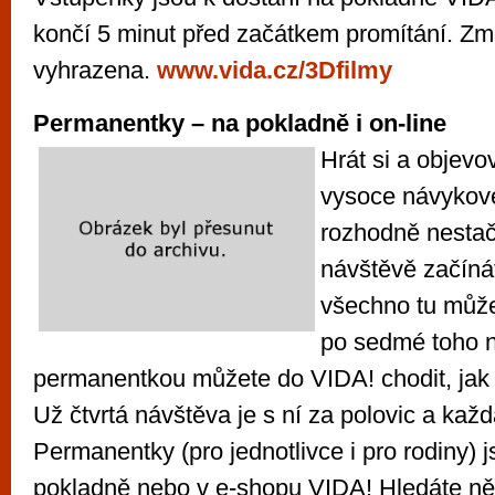
končí 5 minut před začátkem promítání. Z
vyhrazena.
www.vida.cz/3Dfilmy
Permanentky – na pokladně i on-line
Hrát si a objevo
vysoce návykové!
rozhodně nestačí
návštěvě začínát
všechno tu můžet
po sedmé toho 
permanentkou můžete do VIDA! chodit, jak č
Už čtvrtá návštěva je s ní za polovic a kaž
Permanentky (pro jednotlivce i pro rodiny) 
pokladně nebo v e-shopu VIDA! Hledáte ně