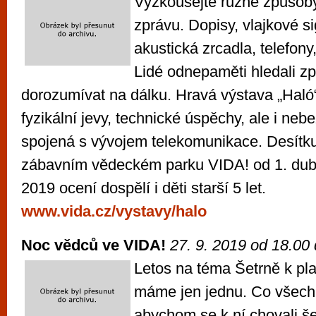
Vyzkoušejte různé způsoby,
zprávu. Dopisy, vlajkové s
akustická zrcadla, telefony
Lidé odnepaměti hledali zp
dorozumívat na dálku. Hravá výstava „Haló
fyzikální jevy, technické úspěchy, ale i nebe
spojená s vývojem telekomunikace. Desítk
zábavním vědeckém parku VIDA! od 1. dubn
2019 ocení dospělí i děti starší 5 let.
www.vida.cz/vystavy/halo
Noc vědců ve VIDA!
27. 9. 2019 od 18.00
Letos na téma Šetrně k pla
máme jen jednu. Co všech
abychom se k ní chovali šet