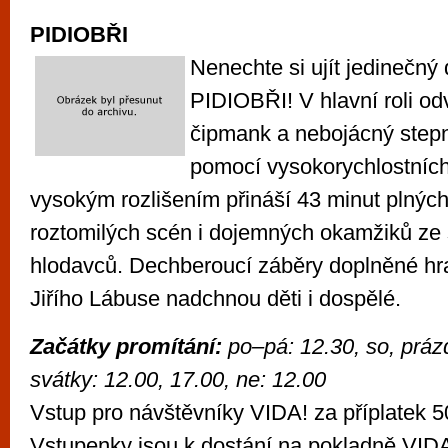
PIDIOBŘI
Nenechte si ujít jedinečn
PIDIOBŘI! V hlavní roli o
čipmank a nebojácný step
pomocí vysokorychlostních
vysokým rozlišením přináší 43 minut plných
roztomilých scén i dojemných okamžiků ze 
hlodavců. Dechberoucí záběry doplněné h
Jiřího Lábuse nadchnou děti i dospělé.
Začátky promítání:
p
o–pá: 12.30, so, prázd
svátky: 12.00, 17.00, ne: 12.00
Vstup pro návštěvníky VIDA! za příplatek 5
Vstupenky jsou k dostání na pokladně VIDA!