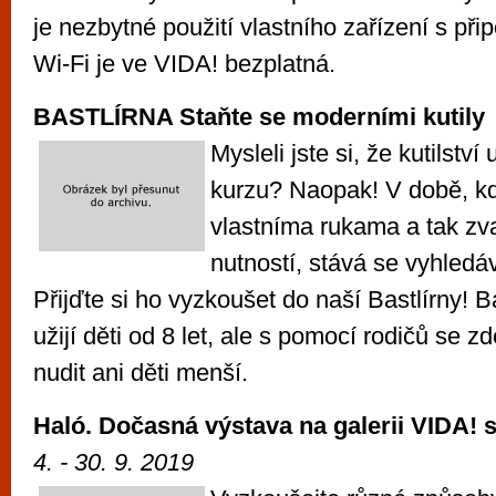
je nezbytné použití vlastního zařízení s při
Wi-Fi je ve VIDA! bezplatná.
BASTLÍRNA
Staňte se moderními kutily
Mysleli jste si, že kutilstv
kurzu? Naopak! V době, kd
vlastníma rukama a tak zv
nutností, stává se vyhled
Přijďte si ho vyzkoušet do naší Bastlírny! Ba
užijí děti od 8 let, ale s pomocí rodičů se 
nudit ani děti menší.
Haló. Dočasná výstava na galerii VIDA!
4. - 30. 9. 2019