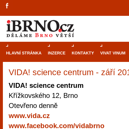
HLAVNÍ STRÁNKA
INZERCE
KONTAKTY
VIVAT VINUM
VIDA! science centrum - září 20
Průvodce
kasi
Brně: Od rulet
VIDA! science centrum
automaty
Křížkovského 12, Brno
Brno je měs
Otevřeno denně
zajímavé p
www.vida.cz
restaurace, div
www.facebook.com/vidabrno
Mimo jiné je ale také místem, kde si můžet