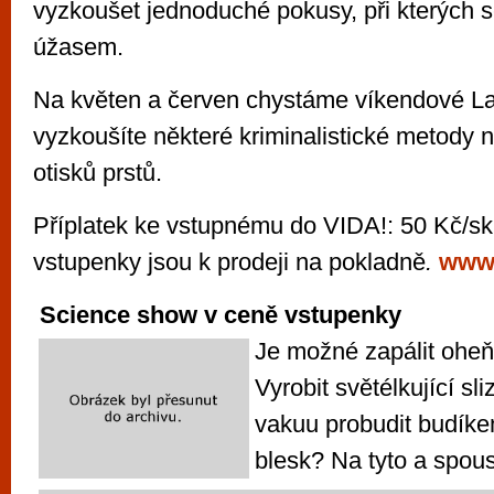
vyzkoušet jednoduché pokusy, při kterých s
úžasem.
Na květen a červen chystáme víkendové Lab
vyzkoušíte některé kriminalistické metody 
otisků prstů.
Příplatek ke vstupnému do VIDA!: 50 Kč/sku
vstupenky jsou k prodeji na pokladně
.
www.
Science show v ceně vstupenky
Je možné zapálit oheň
Vyrobit světélkující sl
vakuu probudit budíkem
blesk? Na tyto a spous