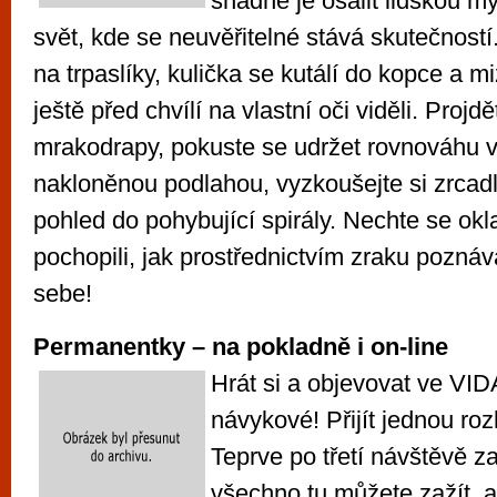
snadné je ošálit lidskou mys
svět, kde se neuvěřitelné stává skutečností
na trpaslíky, kulička se kutálí do kopce a miz
ještě před chvílí na vlastní oči viděli. Proj
mrakodrapy, pokuste se udržet rovnováhu v
nakloněnou podlahou, vyzkoušejte si zrcad
pohled do pohybující spirály. Nechte se ok
pochopili, jak prostřednictvím zraku pozná
sebe!
Permanentky – na pokladně i on-line
Hrát si a objevovat ve VID
návykové! Přijít jednou ro
Teprve po třetí návštěvě za
všechno tu můžete zažít, 