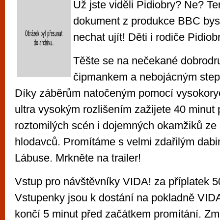
Už jste viděli Pidiobry? Ne? Te
dokument z produkce BBC byste
nechat ujít! Děti i rodiče Pidiobr
Těšte se na nečekané dobrodr
čipmankem a nebojácným step
Díky záběrům natočeným pomocí vysokoryc
ultra vysokým rozlišením zažijete 40 minut 
roztomilých scén i dojemných okamžiků ze 
hlodavců. Promítáme s velmi zdařilým dabi
Lábuse. Mrkněte na trailer!
Vstup pro návštěvníky VIDA! za příplatek 5
Vstupenky jsou k dostání na pokladně VIDA!
končí 5 minut před začátkem promítání. Z