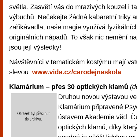
světla. Zasvětí vás do mrazivých kouzel i ta
výbuchů. Nečekejte žádná kabaretní triky a
zaříkávadla, naše magie využívá fyzikálníc
originálních nápadů. To však nic nemění na
jsou její výsledky!
Návštěvníci v tematickém kostýmu mají vs
slevou.
www.vida.cz/carodejnaskola
Klamárium – přes 30 optických klamů
(d
Druhou novou výstavou ve
Klamárium připravené Psy
ústavem Akademie věd. Če
optických klamů, díky kter