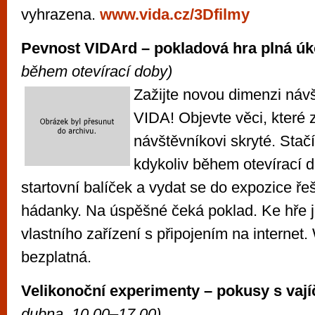
vyhrazena.
www.vida.cz/3Dfilmy
Pevnost VIDArd – pokladová hra plná ú
během otevírací doby)
Zažijte novou dimenzi náv
VIDA! Objevte věci, které
návštěvníkovi skryté. Stač
kdykoliv během otevírací d
startovní balíček a vydat se do expozice řeš
hádanky. Na úspěšné čeká poklad. Ke hře j
vlastního zařízení s připojením na internet.
bezplatná.
Velikonoční experimenty – pokusy s vaj
dubna, 10.00–17.00)