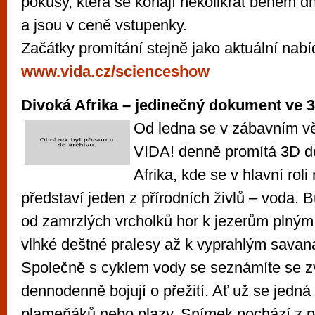
pokusy, která se konají několikrát během d
a jsou v ceně vstupenky.
Začátky promítání stejně jako aktuální nab
www.vida.cz/scienceshow
Divoká Afrika – jedinečný dokument ve 
Od ledna se v zábavním 
VIDA! denně promítá 3D 
Afrika, kde se v hlavní roli
představí jeden z přírodních živlů – voda. B
od zamrzlých vrcholků hor k jezerům plným 
vlhké deštné pralesy až k vyprahlým savan
Společně s cyklem vody se seznámíte se zví
dennodenně bojují o přežití. Ať už se jedná 
plameňáků nebo plazy. Snímek pochází z p