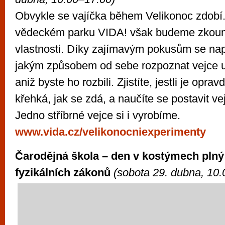
Obvykle se vajíčka během Velikonoc zdobí
vědeckém parku VIDA! však budeme zkouma
vlastnosti. Díky zajímavým pokusům se např
jakým způsobem od sebe rozpoznat vejce u
aniž byste ho rozbili. Zjistíte, jestli je opra
křehká, jak se zdá, a naučíte se postavit ve
Jedno stříbrné vejce si i vyrobíme.
www.vida.cz/velikonocniexperimenty
Čarodějná škola – den v kostýmech pln
fyzikálních zákonů
(
sobota 29. dubna, 10.