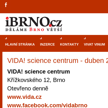
HLAVNÍ STRÁNKA
INZERCE
KONTAKTY
VIVAT VINUM
VIDA! science centrum - duben 
Průvodce
kasi
Brně: Od rulet
VIDA! science centrum
automaty
Křížkovského 12, Brno
Brno je měs
Otevřeno denně
zajímavé p
www.vida.cz
restaurace, div
www.facebook.com/vidabrno
Mimo jiné je ale také místem, kde si můžet