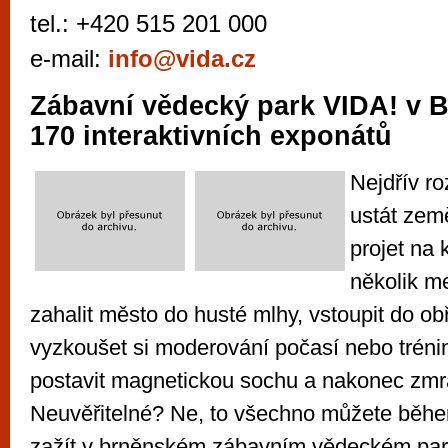
vyzkoušet různé kasinové hry. V neustál
tel.: +420 515 201 000
metropoli naleznete širokou nabídku her o
e-mail:
info@vida.cz
po moderní automaty jak pro pravidelné n
příležitostné hráče. V...
Zábavní vědecký park VIDA! v 
170 interaktivních exponátů
Nejdřív ro
ustát zem
projet na 
několik m
zahalit město do husté mlhy, vstoupit do ob
vyzkoušet si moderování počasí nebo trénink
postavit magnetickou sochu a nakonec zmraz
Neuvěřitelné? Ne, to všechno můžete běhe
zažít v brněnském zábavním vědeckém par