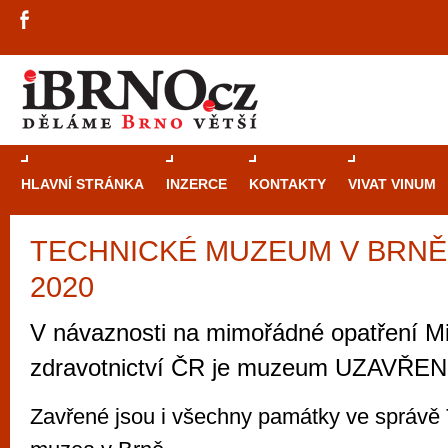
HLAVNÍ STRÁNKA
INZERCE
KONTAKTY
VIVAT VINUM
TECHNICKÉ MUZEUM V BRNĚ - 
Průvodce
kasi
2020
Brně: Od rulet
automaty
V návaznosti na mimořádné opatření Mi
Brno je měs
zdravotnictví ČR je muzeum UZAVŘEN
zajímavé p
restaurace, div
Zavřené jsou i všechny památky ve správě
Mimo jiné je ale také místem, kde si můžet