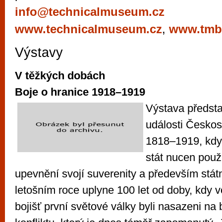
vyzkoušet různé kasinové hry. V neustál
info@technicalmuseum.cz
metropoli naleznete širokou nabídku her o
www.technicalmuseum.cz
,
www.tmb
po moderní automaty jak pro pravidelné n
příležitostné hráče. V...
Výstavy
V těžkých dobách
Boje o hranice 1918–1919
Výstava předsta
události Českos
1818–1919, kdy 
stát nucen použí
upevnění svojí suverenity a především státn
letošním roce uplyne 100 let od doby, kdy vo
bojišť první světové války byli nasazeni na