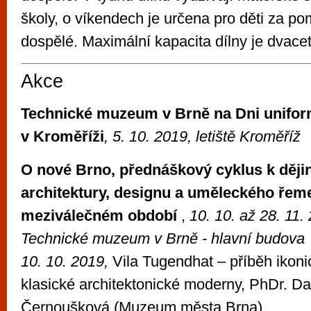
školy, o víkendech je určena pro děti za po
dospělé. Maximální kapacita dílny je dvacet
Akce
Technické muzeum v Brně na Dni unifo
v Kroměříži
, 5. 10. 2019, letiště Kroměříž
O nové Brno, přednáškový cyklus k děj
architektury, designu a uměleckého řem
meziválečném období
,
10. 10. až 28. 11.
Technické muzeum v Brně - hlavní budova
10. 10. 2019,
Vila Tugendhat – příběh ikoni
klasické architektonické moderny, PhDr. D
Černoušková (Muzeum města Brna)