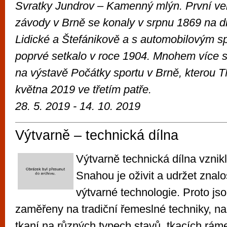
Svratky Jundrov – Kamenný mlýn. První veř
závody v Brně se konaly v srpnu 1869 na d
Lidické a Štefánikově a s automobilovým s
poprvé setkalo v roce 1904. Mnohem více s
na výstavě Počátky sportu v Brně, kterou 
května 2019 ve třetím patře.
28. 5. 2019 -
14. 10. 2019
Výtvarně – technická dílna
Výtvarně technická dílna vznik
Snahou je oživit a udržet znalos
výtvarné technologie. Proto js
zaměřeny na tradiční řemeslné techniky, např
tkaní na různých typech stavů, tkacích rám