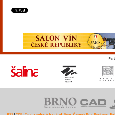
Part
RSS
|
CCB
|
Tvorba webových stránek Brno
|
Časopis Brno Business
|
Fot