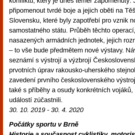
konfliktu, který je dnes téměř zapomenutý. 
připomenout tvrdé boje a jejich oběti na Tě
Slovensku, které byly zapotřebí pro vznik 
samostatného státu. Průběh těchto operací
nasazených armádních jednotek, jejich rozm
– to vše bude předmětem nové výstavy. Náv
seznámí s výstrojí a výzbrojí Českosloven
prvotních úprav rakousko-uherského stejno
zavedení prvního československého výstroj
také s příběhy a osudy konkrétních vojáků, 
událostí zúčastnili.
30. 10. 2019 -
30. 4. 2020
Počátky sportu v Brně
Historie a současnost cyklistiky, motori