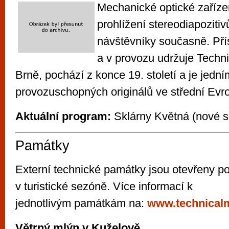
Mechanické optické zaříze
prohlížení stereodiapozitiv
návštěvníky současně. Příst
a v provozu udržuje Tech
Brně, pochází z konce 19. století a je jedn
provozuschopných originálů ve střední Evr
Aktuální program:
Sklárny Květná (nové 
Památky
Externí technické památky jsou otevřeny p
v turistické sezóně. Více informací k
jednotlivým památkám na:
www.technical
Větrný mlýn v Kuželově