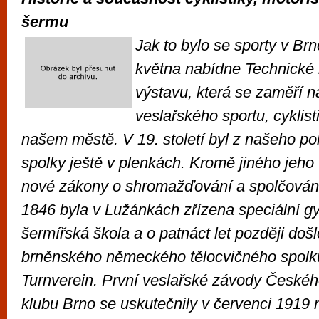
šermu
Jak to bylo se sporty v B
května nabídne Technick
výstavu, která se zaměří n
veslařského sportu, cyklis
našem městě. V 19. století byl z našeho po
spolky ještě v plenkách. Kromě jiného jeho
nové zákony o shromažďování a spolčování
1846 byla v Lužánkách zřízena speciální g
šermířská škola a o patnáct let později došl
brněnského německého tělocvičného spolk
Turnverein. První veslařské závody České
klubu Brno se uskutečnily v červenci 1919 