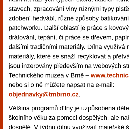
stavech, zpracování vlny různými typy plstě
zdobení hedvábí, různé způsoby batikování
patchworku. Další oblastí je práce s kovový
drátování, tepání, či práce se dřevem, papí
dalšími tradičními materiály. Dílna využívá 
materiály, které se snaží recyklovat a přet
jsou inzerovány především na webových st
Technického muzea v Brně –
www.techni
nebo si o ně můžete napsat na e-mail:
objednavky@tmbrno.cz
.
Většina programů dílny je uzpůsobena dět
školního věku za pomoci dospělých, ale na
dospělé. V týdnu dílnu využívají mateřské š