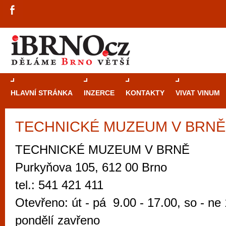
HLAVNÍ STRÁNKA
INZERCE
KONTAKTY
VIVAT VINUM
TECHNICKÉ MUZEUM V BRNĚ - 
Průvodce
kasi
Brně: Od rulet
TECHNICKÉ MUZEUM V BRNĚ
automaty
Purkyňova 105, 612 00 Brno
Brno je měs
tel.: 541 421 411
zajímavé p
Otevřeno: út - pá 9.00 - 17.00, so - ne 
restaurace, div
pondělí zavřeno
Mimo jiné je ale také místem, kde si můžet