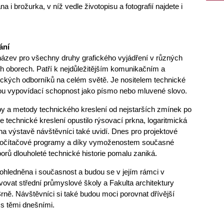
a i brožurka, v níž vedle životopisu a fotografií najdete i
ání
název pro všechny druhy grafického vyjádření v různých
h oborech. Patří k nejdůležitějším komunikačním a
ckých odborníků na celém světě. Je nositelem technické
u vypovídací schopnost jako písmo nebo mluvené slovo.
by a metody technického kreslení od nejstarších zmínek po
 technické kreslení opustilo rýsovací prkna, logaritmická
na výstavě návštěvníci také uvidí. Dnes pro projektové
í počítačové programy a díky vymoženostem současné
borů dlouholeté technické historie pomalu zaniká.
zohledněna i současnost a budou se v jejím rámci v
vat střední průmyslové školy a Fakulta architektury
ně. Návštěvníci si také budou moci porovnat dřívější
s těmi dnešními.