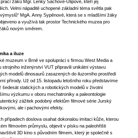
rací žáků Mgr. Lenky Šáchové-Ulipové, kteří jej
iích. Velmi nápaditě uchopené základní téma světla pak
„výmyslů“ MgA. Anny Sypěnové, která se s mladšími žáky
 objeveno a využívá tak prostor Technického muzea pro
h žáků novým směrem.
ika a iluze
ké muzeum v Brně ve spolupráci s firmou West Media a
 strojního inženýrství VUT připravili unikátní výstavu
kých modelů dinosaurů zasazených do iluzorního prostředí
rní přírody. Už od 15. listopadu letošního roku představíme
ž šedesát statických a robotických modelů v životní
ějšímu výzkumu v oboru mechatroniky a paleontologie
tentický zážitek podobný efektům filmové série Jurský
kovými, ale i pachovými efekty.
h případech doslova osahat dokonalou imitaci kůže, kterou
ém filmovém průmyslu, objevit v písku na paleohřišti
navštívit 3D kino s původním filmem, který je společně s