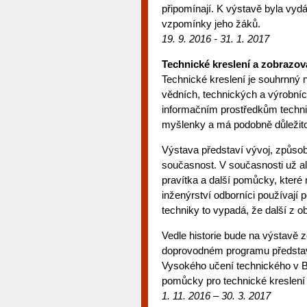
připomínají. K výstavě byla vydán
vzpomínky jeho žáků.
19. 9. 2016 - 31. 1. 2017
Technické kreslení a zobrazov
Technické kreslení je souhrnný 
vědních, technických a výrobníc
informačním prostředkům techni
myšlenky a má podobně důležito
Výstava představí vývoj, způso
současnost. V současnosti už ale
pravítka a další pomůcky, které 
inženýrství odborníci používaj
techniky to vypadá, že další z o
Vedle historie bude na výstavě 
doprovodném programu představo
Vysokého učení technického v Br
pomůcky pro technické kreslení 
1. 11. 2016 – 30. 3. 2017