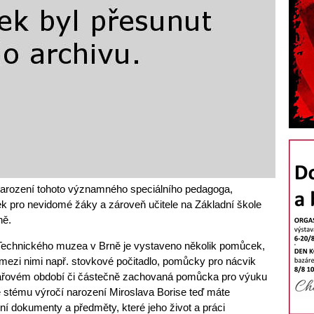
narození tohoto významného speciálního pedagoga,
k pro nevidomé žáky a zároveň učitele na Základní škole
ně.
Technického muzea v Brně je vystaveno několik pomůcek,
e mezi nimi např. stovkové počitadlo, pomůcky pro nácvik
kářovém období či částečně zachovaná pomůcka pro výuku
 stému výročí narození Miroslava Borise teď máte
í dokumenty a předměty, které jeho život a práci