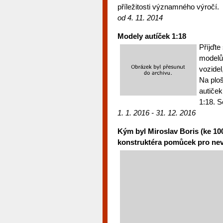
příležitosti významného výročí.
od 4. 11. 2014
Modely autíček 1:18
Příjďt
modelů
vozidel
Na plo
autiček
1:18. S
1. 1. 2016 - 31. 12. 2016
Kým byl Miroslav Boris (ke 10
konstruktéra pomůcek pro ne