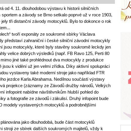
od 4. 11. dlouhodobou výstavu k historii silničních
sportem a závody se Brno setkalo poprvé už v roce 1903,
ě jely tři distanční závody motocyklů. Bylo to dokonce o rok
tem...
olech“ tvoří exponáty ze soukromé sbírky Václava
y představí zahraniční i české silniční závodní motocykly
vní jsou motocykly, které byly stavěny soukromě leckdy jen
áhly velice dobrých výsledků (např. FB Ravo 125, Perti 80
i mimo jiné také prohlédnout dva motocykly z produkce
jsou k vidění už jen velmi zřídka. Díky aktivní spolupráci
dou vystaveny také moderní stroje jako například FTR
ho jezdce Karla Abrahama. Nedílnou součástí výstavy
lmová projekce (záznamy ze Závodů družby národů, Velkých
ní infopoint nabídne návštěvníkům hlubší pohled do
ky a fotografie ze závodů i zákulisí. Druhý infopoint bude
3D modely vystavených motocyklů a podrobnějšími
 plánována jako dlouhodobá, bude část motocyklů
stroji ze sbírek dalších soukromých majitelů, vždy k