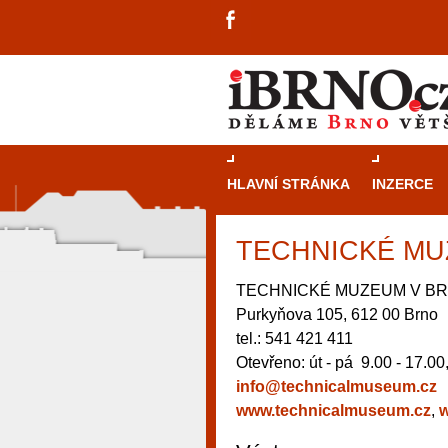
HLAVNÍ STRÁNKA
INZERCE
TECHNICKÉ MUZ
TECHNICKÉ MUZEUM V B
Purkyňova 105, 612 00 Brno
tel.: 541 421 411
Otevřeno: út - pá 9.00 - 17.00
info@technicalmuseum.cz
www.technicalmuseum.cz
,
w
návštěvníky, tak pro příležitostné h