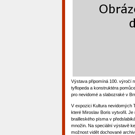
Výstava připomíná 100. výročí 
tyflopeda a konstruktéra pomůce
pro nevidomé a slabozraké v Br
V expozici Kultura nevidomých 
které Miroslav Boris vytvořil. J
brailleského písma v předslabi
množin. Na speciální výstavě ke
možnost vidět dochované archivn