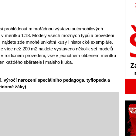
e si prohlédnout mimořádnou výstavu automobilových
 v měřítku 1:18. Modely všech možných typů a provedení
, najdete zde mnohé unikátní kusy i historické exempláře.
še více než 200 m2 najdete vystaveno několik set modelů
 v rozličném provedení, vše v jednotném olíbeném měřítku
en každého sběratele i malého kluka.
0. výročí narození speciálního pedagoga, tyflopeda a
vidomé žáky)