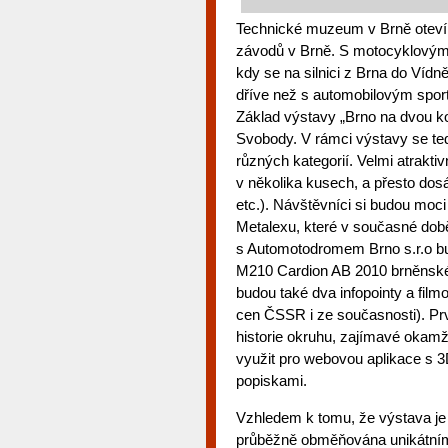
Technické muzeum v Brně otevírá 
závodů v Brně. S motocyklovým 
kdy se na silnici z Brna do Vídn
dříve než s automobilovým spor
Základ výstavy „Brno na dvou k
Svobody. V rámci výstavy se ted
různých kategorií. Velmi atrakti
v několika kusech, a přesto dos
etc.). Návštěvníci si budou moc
Metalexu, které v současné době 
s Automotodromem Brno s.r.o bu
M210 Cardion AB 2010 brněnské
budou také dva infopointy a fi
cen ČSSR i ze současnosti). Prv
historie okruhu, zajímavé okamži
využit pro webovou aplikace s 
popiskami.
Vzhledem k tomu, že výstava je
průběžně obměňována unikátními 