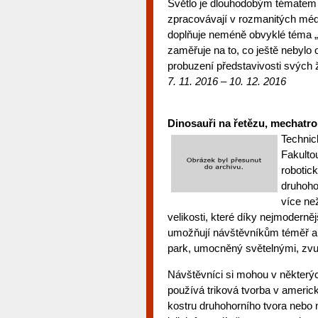
Světlo je dlouhodobým tématem p
zpracovávají v rozmanitých méd
doplňuje neméně obvyklé téma 
zaměřuje na to, co ještě nebylo
probuzení představivosti svýc
7. 11. 2016 – 10. 12. 2016
Dinosauři na řetězu, mechatron
Technic
Fakultou
robotic
druhoho
více ne
velikosti, které díky nejmodern
umožňují návštěvníkům téměř au
park, umocněný světelnými, zvu
Návštěvníci si mohou v některýc
používá triková tvorba v americk
kostru druhohorního tvora nebo 