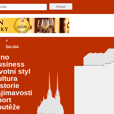
ŠALINA
rno
usiness
votní styl
ltura
storie
jímavosti
port
outěže