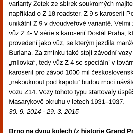
varianty Zetek ze sbírek soukromých majite
například o Z 18 roadster, Z 9 s karoserií 
unikátní Z 9 v dvoudveřové variantě. Velmi 
vůz Z 4-IV série s karoserií Dostál Praha, k
provedení jako vůz, se kterým jezdila manž
Buriana. Za zmínku také stojí závodní vozy 
„mílovka“, tedy vůz Z 4 se speciální v tová
karoserií pro závod 1000 mil českoslovens
„nakouknout pod kapotu“ budou moci návště
vozu Z14. Vozy tohoto typu startovaly úsp
Masarykově okruhu v letech 1931–1937.
30. 9. 2014
- 29. 3. 2015
Brno na dvou kolech (z historie Grand Pr