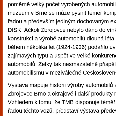
poměrně velký počet vyrobených automobil
muzeum v Brně se může pyšnit téměř komp
řadou a především jediným dochovaným e
DISK. Ačkoli Zbrojovce nebylo dáno do vín
konstrukci a výrobě automobilů dlouhá léta, 
během několika let (1924-1936) podařilo uvé
zajímavých typů a uspět ve velké konkuren
automobilů. Zetky tak nesmazatelně přispěly
automobilismu v meziválečné Českoslovens
Výstava mapuje historii výroby automobilů
Zbrojovce Brno a okrajově i další produkty 
Vzhledem k tomu, že TMB disponuje téměř
řadou těchto vozů, představí výstava před