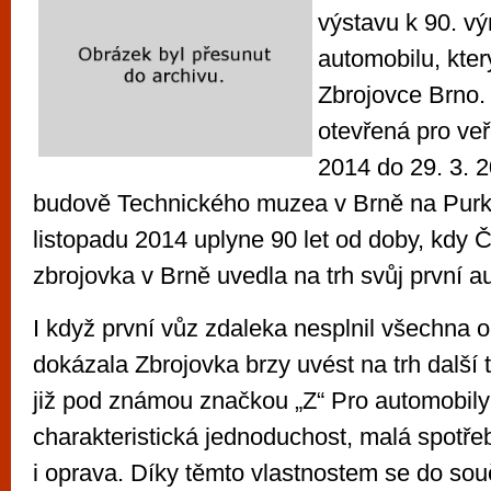
výstavu k 90. vý
automobilu, kter
Zbrojovce Brno.
otevřená pro veř
2014 do 29. 3. 2
budově Technického muzea v Brně na Purk
listopadu 2014 uplyne 90 let od doby, kdy
zbrojovka v Brně uvedla na trh svůj první 
I když první vůz zdaleka nesplnil všechna 
dokázala Zbrojovka brzy uvést na trh další t
již pod známou značkou „Z“ Pro automobily
charakteristická jednoduchost, malá spotř
i oprava. Díky těmto vlastnostem se do so