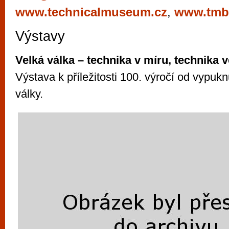
vyzkoušet různé kasinové hry. V neustál
www.technicalmuseum.cz
,
www.tmb
metropoli naleznete širokou nabídku her o
Výstavy
po moderní automaty jak pro pravidelné n
příležitostné hráče. V...
Velká válka – technika v míru, technika v
Výstava k příležitosti 100. výročí od vypukn
války.