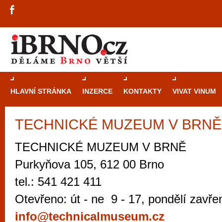
HLAVNÍ STRÁNKA
INZERCE
KONTAKTY
VIVAT VINUM
TECHNICKÉ MUZEUM V BRNĚ -
Průvodce
kasi
Brně: Od rulet
TECHNICKÉ MUZEUM V BRNĚ
automaty
Purkyňova 105, 612 00 Brno
Brno je měs
tel.: 541 421 411
zajímavé p
Otevřeno: út - ne 9 - 17, pondělí zavře
restaurace, div
info@technicalmuseum.cz
Mimo jiné je ale také místem, kde si můžet