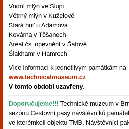
Vodní mlýn ve Slupi
Větrný mlýn v Kuželově
Stará huť u Adamova
Kovárna v Těšanech
Areál čs. opevnění v Šatově
Šlakhamr v Hamrech
Více informací k jednotlivým památkám na:
www.technicalmuseum.cz
V tomto období uzavřeny.
Doporučujeme!!!
Technické muzeum v Brně
sezónu Cestovní pasy návštěvníků památek
ve kterémkoli objektu TMB. Návštěvníci pak