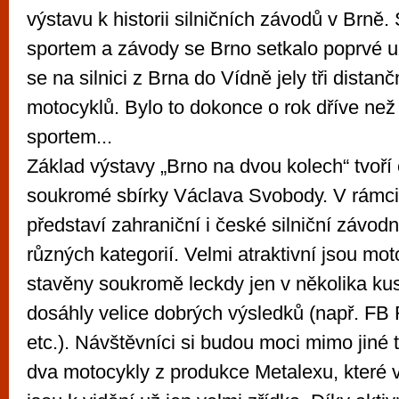
výstavu k historii silničních závodů v Brně
sportem a závody se Brno setkalo poprvé u
se na silnici z Brna do Vídně jely tři distan
motocyklů. Bylo to dokonce o rok dříve ne
sportem...
Základ výstavy „Brno na dvou kolech“ tvoří
soukromé sbírky Václava Svobody. V rámci
představí zahraniční i české silniční závod
různých kategorií. Velmi atraktivní jsou mot
stavěny soukromě leckdy jen v několika kus
dosáhly velice dobrých výsledků (např. FB 
etc.). Návštěvníci si budou moci mimo jiné 
dva motocykly z produkce Metalexu, které