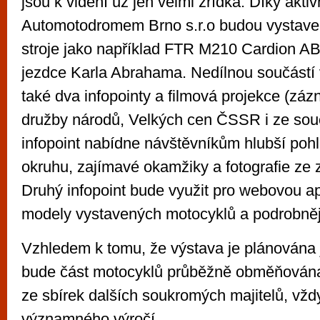
jsou k vidění už jen velmi zřídka. Díky aktiv
Automotodromem Brno s.r.o budou vystave
stroje jako například FTR M210 Cardion A
jezdce Karla Abrahama. Nedílnou součástí
také dva infopointy a filmová projekce (z
družby národů, Velkých cen ČSSR i ze souč
infopoint nabídne návštěvníkům hlubší pohl
okruhu, zajímavé okamžiky a fotografie ze z
Druhý infopoint bude využit pro webovou a
modely vystavených motocyklů a podrobněj
Vzhledem k tomu, že výstava je plánována
bude část motocyklů průběžně obměňována 
ze sbírek dalších soukromých majitelů, vždy 
významného výročí.