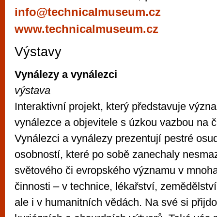
vyzkoušet různé kasinové hry. V neustál
info@technicalmuseum.cz
metropoli naleznete širokou nabídku her o
www.technicalmuseum.cz
po moderní automaty jak pro pravidelné n
příležitostné hráče. V...
Výstavy
Vynálezy a vynálezci
výstava
Interaktivní projekt, který představuje výz
vynálezce a objevitele s úzkou vazbou na 
Vynálezci a vynálezy prezentují pestré osu
osobností, které po sobě zanechaly nesmaz
světového či evropského významu v mnoha
činnosti – v technice, lékařství, zemědělství,
ale i v humanitních vědách. Na své si přijdo