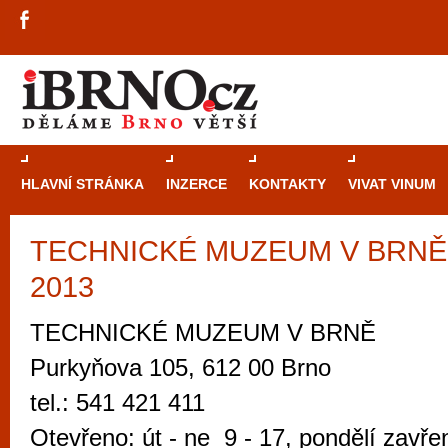
HLAVNÍ STRÁNKA
INZERCE
KONTAKTY
VIVAT VINUM
TECHNICKÉ MUZEUM V BRNĚ -
Průvodce
kasi
2013
Brně: Od rulet
automaty
TECHNICKÉ MUZEUM V BRNĚ
Brno je měs
Purkyňova 105, 612 00 Brno
zajímavé p
tel.: 541 421 411
restaurace, div
Otevřeno: út - ne 9 - 17, pondělí zavře
Mimo jiné je ale také místem, kde si můžet