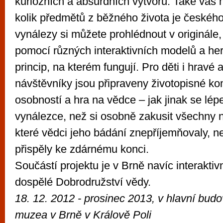
kuriózních a absurdních výtvorů. Také vás
kolik předmětů z běžného života je českéh
vynálezy si můžete prohlédnout v originále,
pomocí různých interaktivních modelů a he
princip, na kterém fungují. Pro děti i hravé
návštěvníky jsou připraveny životopisné kom
osobností a hra na vědce – jak jinak se lépe 
vynálezce, než si osobně zakusit všechny 
které vědci jeho bádání znepříjemňovaly, 
přispěly ke zdárnému konci.
Součástí projektu je v Brně navíc interaktivn
dospělé Dobrodružství vědy.
18. 12. 2012 - prosinec 2013, v hlavní bud
muzea v Brně v Králově Poli