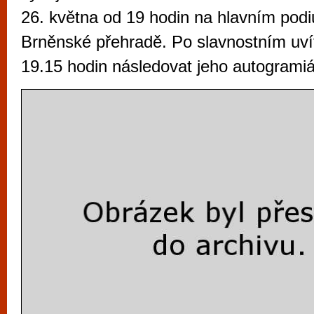
vyzkoušet různé kasinové hry. V neustál
26. května od 19 hodin na hlavním podiu
metropoli naleznete širokou nabídku her o
Brněnské přehradě. Po slavnostním uví
po moderní automaty jak pro pravidelné n
19.15 hodin následovat jeho autogrami
příležitostné hráče. V...