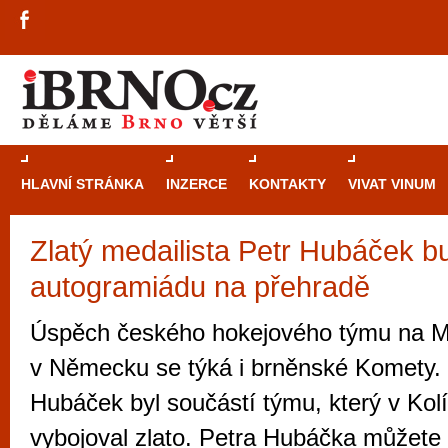
HLAVNÍ STRÁNKA
INZERCE
KONTAKTY
VIVAT VINUM
Zlatý medailista Petr Hubáček b
Průvodce
kasi
autogramiádu na přehradě
Brně: Od rulet
automaty
Úspěch českého hokejového týmu na Mi
Brno je měs
v Německu se týká i brněnské Komety. J
zajímavé p
Hubáček byl součástí týmu, který v Ko
restaurace, div
vybojoval zlato. Petra Hubáčka můžete s
Mimo jiné je ale také místem, kde si můžet