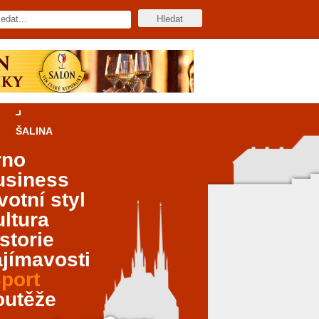
ŠALINA
rno
usiness
votní styl
ltura
storie
jímavosti
port
outěže