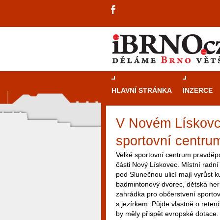
HLAVNÍ STRÁNKA
INZERCE
V Novém Lískovci
sportovní centru
Velké sportovní centrum pravděp
části Nový Lískovec. Místní radní 
pod Slunečnou ulicí mají vyrůst ku
badmintonový dvorec, dětská herna
zahrádka pro občerstvení sportov
s jezírkem. Půjde vlastně o reten
by měly přispět evropské dotace.
návštěvníky, tak pro příležitostné h