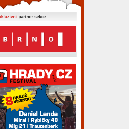
xkluzivní
partner sekce