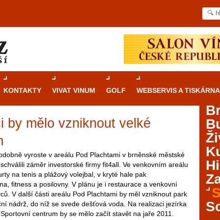
KONTAKTY
VIVAT VINUM
GOLF
WEBSERVIS A TISKÁRNA
B
 by mělo vzniknout velké
B
Průvodce
kasinovými hrami v Brně: Od
Ži
rulety po video automaty
m
Ku
odobně vyroste v areálu Pod Plachtami v brněnské městské
Brno je městem známým pro zajímavé památky, skvělé
Hi
schválili záměr investorské firmy fit4all. Ve venkovním areálu
restaurace, divadla a univerzity. Mimo jiné je ale také
rty na tenis a plážový volejbal, v kryté hale pak
Za
místem, kde si můžete legálně a bezpečně vyzkoušet
, fitness a posilovny. V plánu je i restaurace a venkovní
různé kasinové hry. V neustále kvetoucí moravské
S
ců. V další části areálu Pod Plachtami by měl vzniknout park
metropoli naleznete širokou nabídku her od klasické
S
ční nádrž, do níž se svede dešťová voda. Na realizaci jezírka
rulety až po moderní automaty jak pro pravidelné
 Sportovní centrum by se mělo začít stavět na jaře 2011.
ráče. V...