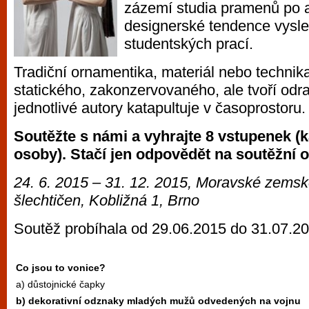
zázemí studia pramenů po a
vyzkoušet různé kasinové hry. V neustál
designerské tendence vysle
metropoli naleznete širokou nabídku her o
studentských prací.
po moderní automaty jak pro pravidelné n
příležitostné hráče. V...
Tradiční ornamentika, materiál nebo technika
statického, zakonzervovaného, ale tvoří odr
jednotlivé autory katapultuje v časoprostoru.
Soutěžte s námi a vyhrajte 8 vstupenek (k
osoby). Stačí jen odpovědět na soutěžní o
24. 6. 2015 – 31. 12. 2015, Moravské zem
šlechtičen, Kobližná 1, Brno
Soutěž probíhala od 29.06.2015 do 31.07.2
Co jsou to vonice?
a) důstojnické čapky
b) dekorativní odznaky mladých mužů odvedených na vojnu