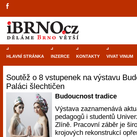
HLAVNÍ STRÁNKA
INZERCE
KONTAKTY
VIVAT VINUM
Soutěž o 8 vstupenek na výstavu Budo
Průvodce
kasi
Paláci šlechtičen
Brně: Od rulet
automaty
Budoucnost tradice
Výstava zaznamenává aktuá
Brno je měs
pedagogů i studentů Univer
zajímavé p
Zlíně. Pracovní záběr je šir
restaurace, div
krojových rekonstrukcí opř
Mimo jiné je ale také místem, kde si můžet