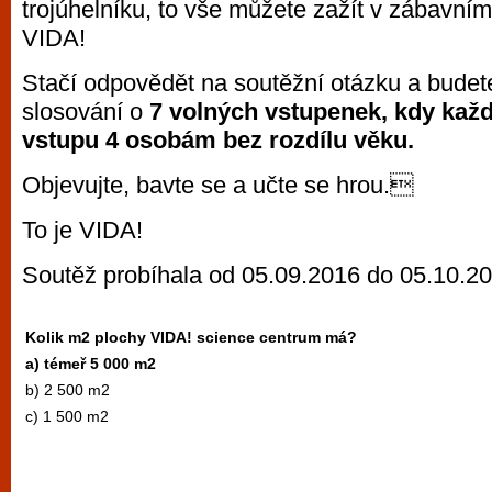
trojúhelníku, to vše můžete zažít v zábavn
vyzkoušet různé kasinové hry. V neustál
VIDA!
metropoli naleznete širokou nabídku her o
po moderní automaty jak pro pravidelné n
Stačí odpovědět na soutěžní otázku a budet
příležitostné hráče. V...
slosování o
7 volných
vstupenek, kdy každ
vstupu 4 osobám bez rozdílu věku.
Objevujte, bavte se a učte se hrou.
To je VIDA!
Soutěž probíhala od 05.09.2016 do 05.10.2
Kolik m2 plochy VIDA! science centrum má?
a) témeř 5 000 m2
b) 2 500 m2
c) 1 500 m2