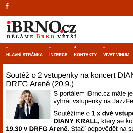
HLAVNÍ STRÁNKA
INZERCE
KONTAKTY
VIVAT VINUM
Soutěž o 2 vstupenky na koncert DI
Průvodce
kasi
DRFG Areně (20.9.)
Brně: Od rulet
automaty
S portálem iBrno.cz máte j
vyhrát vstupenky na JazzF
Brno je měs
Soutěžíme o
1 x dvě vstu
zajímavé p
DIANY KRALL,
který se k
restaurace, div
19.30 v DRFG Areně
. Stačí odpovědět na s
Mimo jiné je ale také místem, kde si můžet