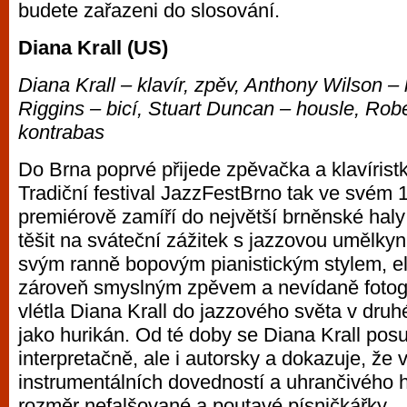
budete zařazeni do slosování.
vyzkoušet různé kasinové hry. V neustál
metropoli naleznete širokou nabídku her o
Diana Krall (US)
po moderní automaty jak pro pravidelné n
Diana Krall – klavír, zpěv, Anthony Wilson –
příležitostné hráče. V...
Riggins – bicí, Stuart Duncan – housle, Robe
kontrabas
Do Brna poprvé přijede zpěvačka a klavíristk
Tradiční festival JazzFestBrno tak ve svém 1
premiérově zamíří do největší brněnské haly
těšit na sváteční zážitek s jazzovou umělkyn
svým ranně bopovým pianistickým stylem, e
zároveň smyslným zpěvem a nevídaně foto
vlétla Diana Krall do jazzového světa v druhé
jako hurikán. Od té doby se Diana Krall pos
interpretačně, ale i autorsky a dokazuje, že 
instrumentálních dovedností a uhrančivého h
rozměr nefalšované a poutavé písničkářky.