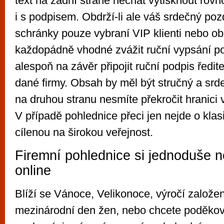
text na zadní straně nechat vytisknout rovno
i s podpisem. Obdrží-li ale váš srdečný po
schránky pouze vybraní VIP klienti nebo obc
každopádně vhodné zvážit ruční vypsání p
alespoň na závěr připojit ruční podpis ředite
dané firmy. Obsah by měl být stručný a srd
na druhou stranu nesmíte překročit hranici v
V případě pohlednice přeci jen nejde o kla
cílenou na širokou veřejnost.
Firemní pohlednice si jednoduše n
online
Blíží se Vánoce, Velikonoce, výročí založen
mezinárodní den žen, nebo chcete poděkov