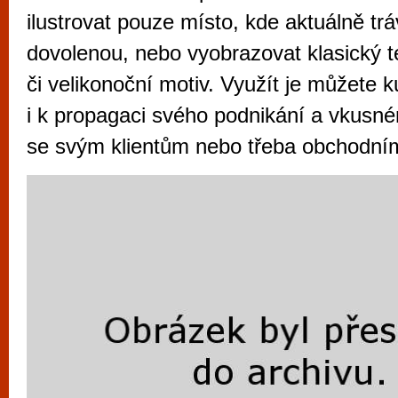
vyzkoušet různé kasinové hry. V neustál
ilustrovat pouze místo, kde aktuálně trá
metropoli naleznete širokou nabídku her o
dovolenou, nebo vyobrazovat klasický 
po moderní automaty jak pro pravidelné n
či velikonoční motiv. Využít je můžete k
příležitostné hráče. V...
i k propagaci svého podnikání a vkusn
se svým klientům nebo třeba obchodní