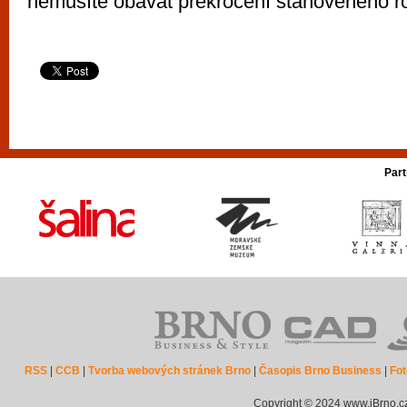
nemusíte obávat překročení stanoveného r
Part
RSS
|
CCB
|
Tvorba webových stránek Brno
|
Časopis Brno Business
|
Fot
Copyright © 2024 www.iBrno.c