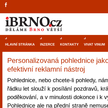
HLAVNÍ STRÁNKA
INZERCE
KONTAKTY
VIVAT VINUM
Personalizovaná pohlednice jako 
Průvodce
kasi
efektivní reklamní nástroj
Brně: Od rulet
automaty
Pohlednice, nebo chcete-li pohledy, ná
Brno je měs
řádku let slouží k posílání pozdravů, kr
zajímavé p
poděkování, a v minulosti dokonce i k v
restaurace, div
Pohlednice ale na přední straně nemuse
Mimo jiné je ale také místem, kde si můžet