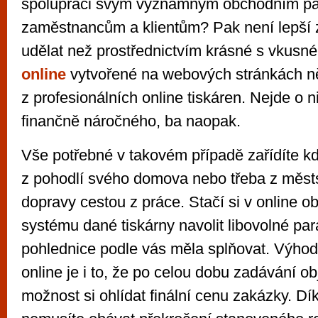
spolupráci svým významným obchodním pa
zaměstnancům a klientům? Pak není lepší z
udělat než prostřednictvím krásné s vkusn
online
vytvořené na webových stránkách n
z profesionálních online tiskáren. Nejde o n
finančně náročného, ba naopak.
Vše potřebné v takovém případě zařídíte kd
z pohodlí svého domova nebo třeba z měs
dopravy cestou z práce. Stačí si v online 
systému dané tiskárny navolit libovolné par
pohlednice podle vás měla splňovat. Výhod
online je i to, že po celou dobu zadávání 
možnost si ohlídat finální cenu zakázky. Dí