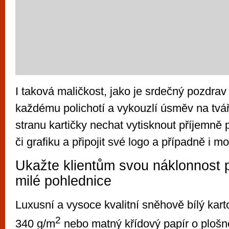
I taková maličkost, jako je srdečný pozdrav 
každému polichotí a vykouzlí úsměv na tvář
stranu kartičky nechat vytisknout příjemně p
či grafiku a připojit své logo a případně i mo
Ukažte klientům svou náklonnost 
milé pohlednice
Luxusní a vysoce kvalitní sněhově bílý kar
2
340 g/m
nebo matný křídový papír o plošn