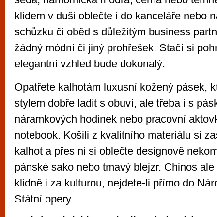
klidem v duši oblečte i do kanceláře nebo 
schůzku či oběd s důležitým business part
žádný módní či jiný prohřešek. Stačí si pohr
elegantní vzhled bude dokonalý.
Opatřete kalhotám luxusní kožený pásek, k
stylem dobře ladit s obuví, ale třeba i s pá
náramkových hodinek nebo pracovní aktovk
notebook. Košili z kvalitního materiálu si za
kalhot a přes ni si oblečte designově neko
pánské sako nebo tmavý blejzr. Chinos ale
klidně i za kulturou, nejdete-li přímo do Nár
Státní opery.