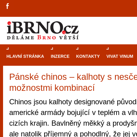
HLAVNÍ STRÁNKA
INZERCE
KONTAKTY
VIVAT VINUM
Pánské chinos – kalhoty s nesč
Průvodce
kasi
možnostmi kombinací
Brně: Od rulet
automaty
Chinos jsou kalhoty designované původ
Brno je měs
americké armády bojující v teplém a vl
zajímavé p
cizích krajin. Bavlněný měkký a prodyšn
restaurace, div
ale natolik příjemný a pohodlný, že jej vo
Mimo jiné je ale také místem, kde si můžet