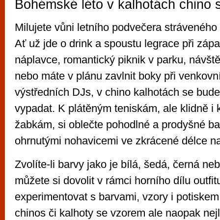
Bohémské léto v kalhotách chino s
Milujete vůni letního podvečera stráveného 
Ať už jde o drink a spoustu legrace při záp
náplavce, romantický piknik v parku, návště
nebo máte v plánu zavlnit boky při venkovn
výstředních DJs, v chino kalhotách se budete
vypadat. K plátěným teniskám, ale klidně i
žabkám, si oblečte pohodlné a prodyšné ba
ohrnutými nohavicemi ve zkrácené délce na
Zvolíte-li barvy jako je bílá, šedá, černá n
můžete si dovolit v rámci horního dílu outfit
experimentovat s barvami, vzory i potiskem
chinos či kalhoty se vzorem ale naopak nej