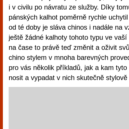
vyzkoušet různé kasinové hry. V neustál
i v civilu po návratu ze služby. Díky tom
metropoli naleznete širokou nabídku her o
pánských kalhot poměrně rychle uchytil i
po moderní automaty jak pro pravidelné n
od té doby je sláva chinos i nadále na 
příležitostné hráče. V...
ještě žádné kalhoty tohoto typu ve vaší s
na čase to právě teď změnit a oživit sv
chino stylem v mnoha barevných prov
pro vás několik příkladů, jak a kam tyt
nosit a vypadat v nich skutečně stylově 