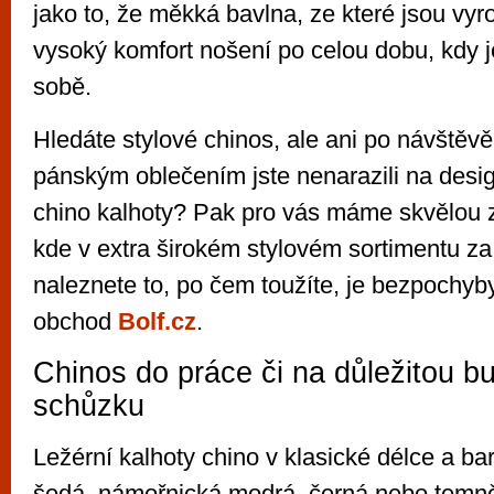
jako to, že měkká bavlna, ze které jsou vyr
vysoký komfort nošení po celou dobu, kdy j
sobě.
Hledáte stylové chinos, ale ani po návště
pánským oblečením jste nenarazili na desi
chino kalhoty? Pak pro vás máme skvělou 
kde v extra širokém stylovém sortimentu za
naleznete to, po čem toužíte, je bezpochyb
obchod
Bolf.cz
.
Chinos do práce či na důležitou b
schůzku
Ležérní kalhoty chino v klasické délce a bar
šedá, námořnická modrá, černá nebo temně 