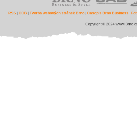
RSS
|
CCB
|
Tvorba webových stránek Brno
|
Časopis Brno Business
|
Fot
Copyright © 2024 www.iBrno.c