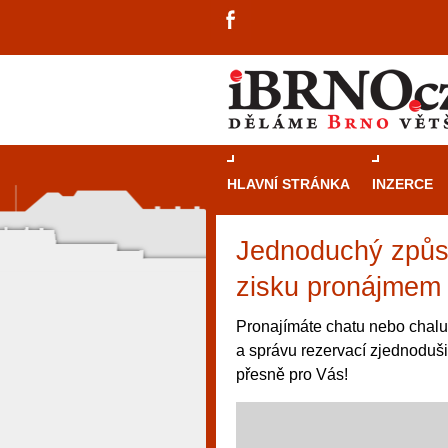
HLAVNÍ STRÁNKA
INZERCE
Jednoduchý způs
zisku pronájmem 
Pronajímáte chatu nebo chalup
a správu rezervací zjednoduši
přesně pro Vás!
návštěvníky, tak pro příležitostné h