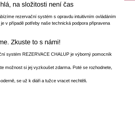
lá, na složitosti není čas
abízíme rezervační systém s opravdu intuitivním ovládáním
o je v případě potřeby naše technická podpora připravena
e. Zkuste to s námi!
vační systém REZERVACE CHALUP je výborný pomocník
e možnost si jej vyzkoušet zdarma. Poté se rozhodnete,
moderně, se už k diáři a tužce vracet nechtěli.