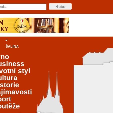
ŠALINA
rno
usiness
votní styl
ltura
storie
jímavosti
port
outěže