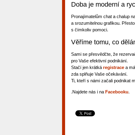
Doba je moderní a rych
Pronajímatelům chat a chalup n
a srozumitelnou grafikou. Přest
s čímkoliv pomoci.
Věříme tomu, co dělám
Sami se přesvědčte, že rezer
pro Vaše efektivní podnikání.
Stačí jen krátká
registrace
a mát
zda splňuje Vaše očekávání.
Ti, kteří s námi začali podnikat 
.Najdete nás i na
Facebooku
.