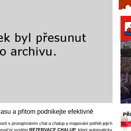
Celý článek...
času a přitom podnikejte efektivně
stí s pronajímáním chat a chalup a mapování potřeb jejich
zervační systém
REZERVACE CHALUP
, který automaticky