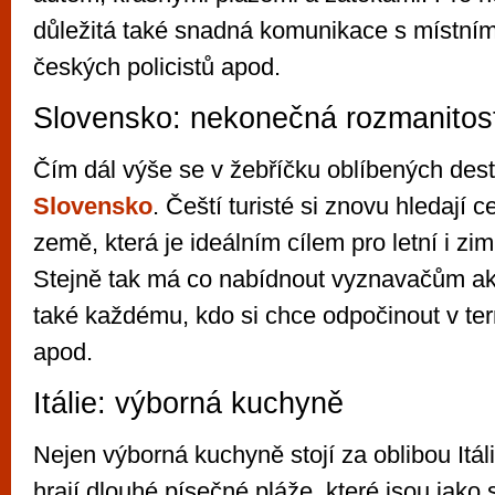
důležitá také snadná komunikace s místním
českých policistů apod.
Slovensko: nekonečná rozmanitos
Čím dál výše se v žebříčku oblíbených des
Slovensko
. Čeští turisté si znovu hledají 
země, která je ideálním cílem pro letní i zi
Stejně tak má co nabídnout vyznavačům akt
také každému, kdo si chce odpočinout v ter
apod.
Itálie: výborná kuchyně
Nejen výborná kuchyně stojí za oblibou Itáli
hrají dlouhé písečné pláže, které jsou jako 