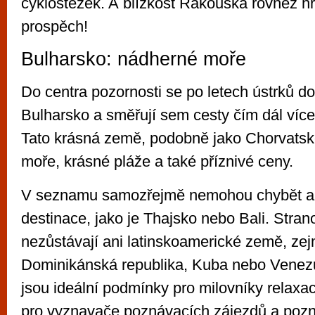
cyklostezek. A blízkost Rakouska rovněž hr
prospěch!
Bulharsko: nádherné moře
Do centra pozornosti se po letech ústrků d
Bulharsko a směřují sem cesty čím dál více
Tato krásná země, podobně jako Chorvatsko
moře, krásné pláže a také příznivé ceny.
V seznamu samozřejmě nemohou chybět ani
destinace, jako je Thajsko nebo Bali. Stra
nezůstávají ani latinskoamerické země, ze
Dominikánská republika, Kuba nebo Venez
jsou ideální podmínky pro milovníky relaxac
pro vyznavače poznávacích zájezdů a pozn