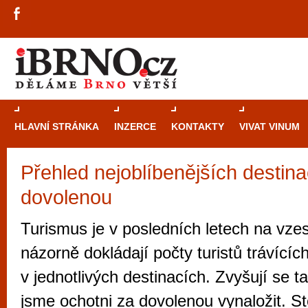
HLAVNÍ STRÁNKA
INZERCE
KONTAKTY
VIVAT VINUM
Přehled nejoblíbenějších destina
Průvodce
kasi
dovolenou
Brně: Od rulet
automaty
Turismus je v posledních letech na vze
Brno je měs
názorně dokládají počty turistů trávící
zajímavé p
v jednotlivých destinacích. Zvyšují se t
restaurace, div
jsme ochotni za dovolenou vynaložit. St
Mimo jiné je ale také místem, kde si můžet