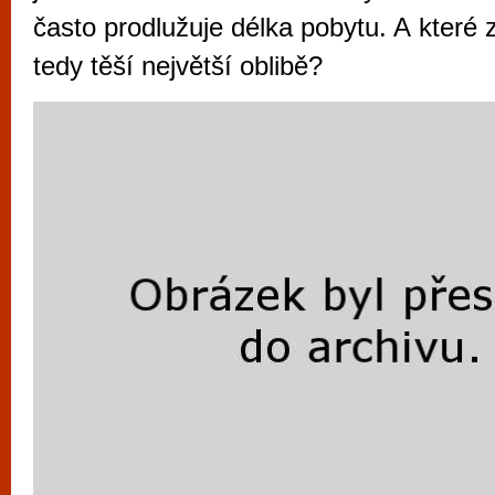
vyzkoušet různé kasinové hry. V neustál
často prodlužuje délka pobytu. A které z
metropoli naleznete širokou nabídku her o
tedy těší největší oblibě?
po moderní automaty jak pro pravidelné n
příležitostné hráče. V...