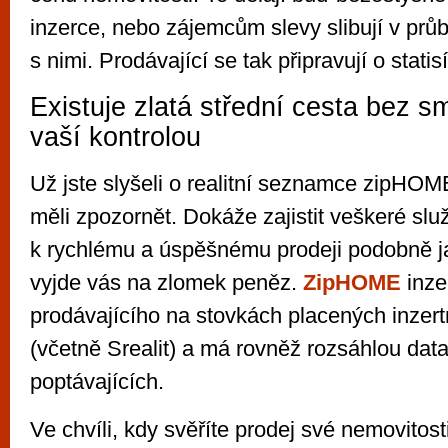
inzerce, nebo zájemcům slevy slibují v prů
s nimi. Prodávající se tak připravují o statis
Existuje zlatá střední cesta bez s
vaší kontrolou
Už jste slyšeli o realitní seznamce zipHO
měli zpozornět. Dokáže zajistit veškeré slu
k rychlému a úspěšnému prodeji podobně j
vyjde vás na zlomek peněz.
ZipHOME
inze
prodávajícího na stovkách placených inzert
(včetně Srealit) a má rovněž rozsáhlou dat
poptávajících.
Ve chvíli, kdy svěříte prodej své nemovito