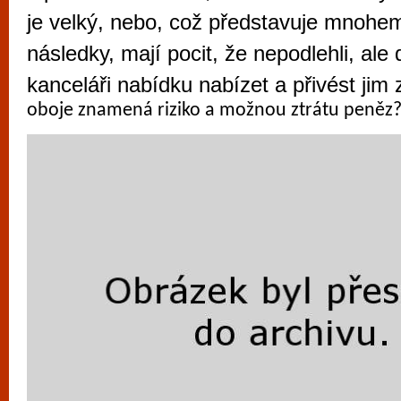
vyzkoušet různé kasinové hry. V neustál
je velký, nebo, což představuje mnohe
metropoli naleznete širokou nabídku her o
následky, mají pocit, že nepodlehli, ale d
po moderní automaty jak pro pravidelné n
kanceláři nabídku nabízet a přivést jim
příležitostné hráče. V...
oboje znamená riziko a možnou ztrátu peněz