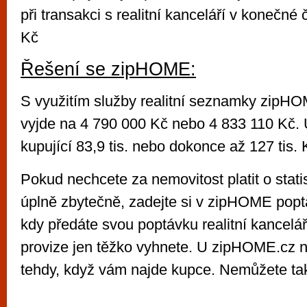
při transakci s realitní kanceláří v konečné
Kč
Řešení se zipHOME:
S využitím služby realitní seznamky zipHO
vyjde na 4 790 000 Kč nebo 4 833 110 Kč. U
kupující 83,9 tis. nebo dokonce až 127 tis. 
Pokud nechcete za nemovitost platit o stati
úplně zbytečně, zadejte si v zipHOME pop
kdy předáte svou poptávku realitní kanceláři
provize jen těžko vyhnete. U zipHOME.cz n
tehdy, když vám najde kupce. Nemůžete tak n