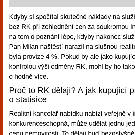
Kdyby si spočítal skutečné náklady na slu
bez RK při zohlednění cen za soukromou inz
na tom o poznání lépe, kdyby nakonec služ
Pan Milan naštěstí narazil na slušnou realit
byla provize 4 %. Pokud by ale jako kupují
kontrolou výši odměny RK, mohl by ho takov
o hodně více.
Proč to RK dělají? A jak kupující p
o statisíce
Realitní kancelář nabídku nabízí veřejně v i
konkurenceschopná, může udělat jednu jedi
cenu nemovitosti. To dělají buď bezostyšně