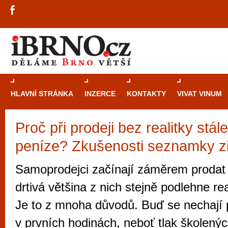
HLAVNÍ STRÁNKA
INZERCE
KONTAKTY
VIVAT VINUM
Proč při prodeji bez realitky stá
Průvodce
kasi
peníze? Zkušenosti seznamky
Brně: Od rulet
automaty
Samoprodejci začínají záměrem prodat 
Brno je měs
drtivá většina z nich stejně podlehne rea
zajímavé p
Je to z mnoha důvodů. Buď se nechají p
restaurace, div
v prvních hodinách, neboť tlak školený
Mimo jiné je ale také místem, kde si můžet