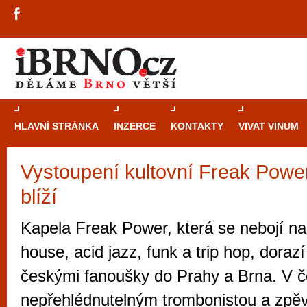
HLAVNÍ STRÁNKA
INZERCE
KONTAKTY
VIVAT VINUM
Vystoupení kultovní Freak Powe
Průvodce
kasi
blíží
Brně: Od rulet
automaty
Kapela Freak Power, která se nebojí na
Brno je měs
house, acid jazz, funk a trip hop, dorazí
zajímavé p
českými fanoušky do Prahy a Brna. V č
restaurace, div
nepřehlédnutelným trombonistou a zpě
Mimo jiné je ale také místem, kde si můžet