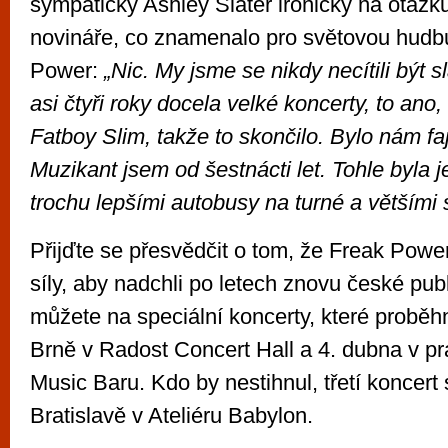
sympatický Ashley Slater ironicky na otáz
novináře, co znamenalo pro světovou hudb
Power:
„Nic. My jsme se nikdy necítili být s
asi čtyři roky docela velké koncerty, to ano,
Fatboy Slim, takže to skončilo. Bylo nám fajn
Muzikant jsem od šestnácti let. Tohle byla 
trochu lepšími autobusy na turné a většími s
Přijďte se přesvědčit o tom, že Freak Powe
síly, aby nadchli po letech znovu české pub
můžete na speciální koncerty, které proběh
Brně v Radost Concert Hall a 4. dubna v 
Music Baru. Kdo by nestihnul, třetí koncert
Bratislavě v Ateliéru Babylon.