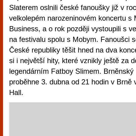
vyzkoušet různé kasinové hry. V neustál
Slaterem oslnili české fanoušky již v r
metropoli naleznete širokou nabídku her o
velkolepém narozeninovém koncertu s
po moderní automaty jak pro pravidelné n
Business, a o rok později vystoupili s
příležitostné hráče. V...
na festivalu spolu s Mobym. Fanoušci 
České republiky těšit hned na dva konc
si i největší hity, které vznikly ještě za
legendárním Fatboy Slimem. Brněnský 
proběhne 3. dubna od 21 hodin v Brně 
Hall.