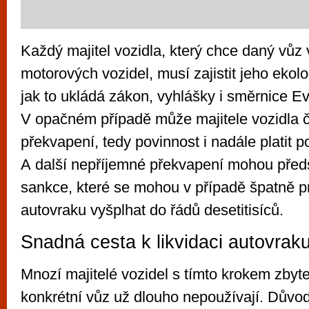
Každý majitel vozidla, který chce daný vůz 
motorových vozidel, musí zajistit jeho ekolo
jak to ukládá zákon, vyhlášky i směrnice E
V opačném případě může majitele vozidla 
překvapení, tedy povinnost i nadále platit p
A další nepříjemné překvapení mohou před
sankce, které se mohou v případě špatně p
autovraku vyšplhat do řádů desetitisíců.
Snadná cesta k likvidaci autovrak
Mnozí majitelé vozidel s tímto krokem zbyteč
konkrétní vůz už dlouho nepoužívají. Důvo