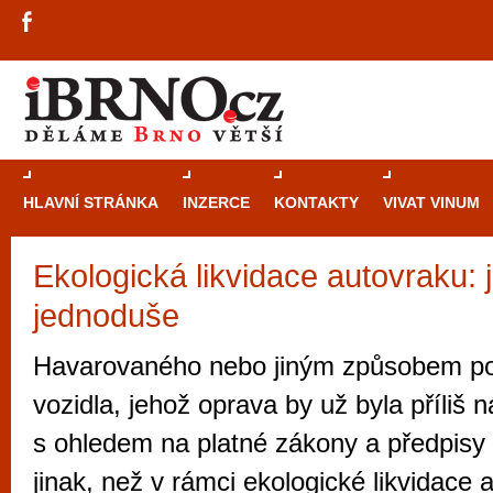
HLAVNÍ STRÁNKA
INZERCE
KONTAKTY
VIVAT VINUM
Ekologická likvidace autovraku: j
Průvodce
kasi
jednoduše
Brně: Od rulet
automaty
Havarovaného nebo jiným způsobem p
Brno je měs
vozidla, jehož oprava by už byla příliš 
zajímavé p
s ohledem na platné zákony a předpisy 
restaurace, div
jinak, než v rámci ekologické likvidace 
Mimo jiné je ale také místem, kde si můžet