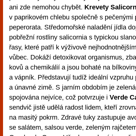
ani zde nemohou chybět.
Krevety Salicorn
v paprikovém chlebu společně s pečenými 
peperorata. Středomořské naladění jídla do
pobřežní rostliny salicornia s typickou slan
řasy, které patří k výživově nejhodnotnější
vůbec. Dokáží detoxikovat organismus, zbav
kovů a chemikálií a jsou bohaté na bílkovin
a vápník. Představují tudíž ideální vzpruhu 
a únavné zimě. S jarním obdobím je zelená 
spojována nejvíce, což potvrzuje i
Verde C
sendvič jistě udělá radost lidem, kteří zrov
na masitý pokrm. Zdravé tuky zastupuje av
se salátem, salsou verde, zeleným rajčete