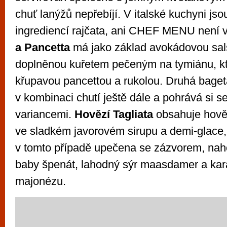
chuť lanýžů nepřebíjí. V italské kuchyni jso
ingrediencí rajčata, ani CHEF MENU není 
a Pancetta
má jako základ avokádovou sals
doplněnou kuřetem pečeným na tymiánu, kt
křupavou pancettou a rukolou. Druhá baget
v kombinaci chutí ještě dále a pohrává si s
variancemi.
Hovězí Tagliata
obsahuje hově
ve sladkém javorovém sirupu a demi-glace, 
v tomto případě upečena se zázvorem, naho
baby špenát, lahodný sýr maasdamer a ka
majonézu.