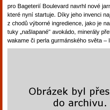
vyzkoušet různé kasinové hry. V neustál
pro Bageterií Boulevard navrhl nové ja
metropoli naleznete širokou nabídku her o
které nyní startuje. Díky jeho invenci 
po moderní automaty jak pro pravidelné n
z chodů výborné ingredience, jako je n
příležitostné hráče. V...
tuky „našlapané" avokádo, minerály pře
wakame či perla gurmánského světa – 