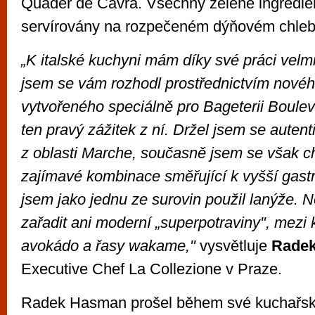
Quader de Cavra. Všechny zelené ingredie
servírovány na rozpečeném dýňovém chleb
„K italské kuchyni mám díky své práci velmi
jsem se vám rozhodl prostřednictvím nové
vytvořeného speciálně pro Bageterii Boulev
ten pravý zážitek z ní. Držel jsem se autent
z oblasti Marche, současně jsem se však cht
zajímavé kombinace směřující k vyšší gastr
jsem jako jednu ze surovin použil lanýže. N
zařadit ani moderní „superpotraviny", mezi k
avokádo a řasy wakame,"
vysvětluje
Rade
Executive Chef La Collezione v Praze.
Radek Hasman prošel během své kuchařské