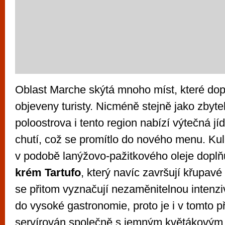
Oblast Marche skýtá mnoho míst, které do
objeveny turisty. Nicméně stejně jako zbyt
poloostrova i tento region nabízí výtečná j
chutí, což se promítlo do nového menu. Kul
v podobě lanýžovo-pažitkového oleje dopl
krém Tartufo
, který navíc završují křupavé
se přitom vyznačují nezaměnitelnou intenziv
do vysoké gastronomie, proto je i v tomto p
servírován společně s jemným květákovým