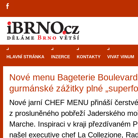
HLAVNÍ STRÁNKA
INZERCE
KONTAKTY
VIVAT VINUM
Nové menu Bageterie Boulevard 
Průvodce
kasi
gurmánské zážitky plné „superf
Brně: Od rulet
automaty
Nové jarní CHEF MENU přináší čerstvé
Brno je měs
z prosluněného pobřeží Jaderského moř
zajímavé p
Marche. Inspiraci v kraji přezdívaném P
restaurace, div
našel executive chef La Collezione, R
Mimo jiné je ale také místem, kde si můžet