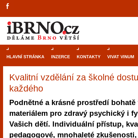
HLAVNÍ STRÁNKA
INZERCE
KONTAKTY
VIVAT VINUM
Kvalitní vzdělání za školné dost
Průvodce
kasi
každého
Brně: Od rulet
automaty
Podnětné a krásné prostředí bohatě
Brno je měs
materiálem pro zdravý psychický i fy
zajímavé p
Vašich dětí. Individuální přístup, kva
restaurace, div
pedagogové, mnohaleté zkušenosti, 
Mimo jiné je ale také místem, kde si můžet