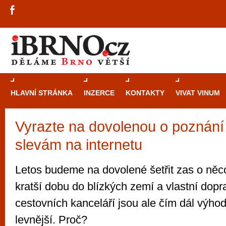
HLAVNÍ STRÁNKA
INZERCE
KONTAKTY
VIVAT VINUM
Vyrazte na dovolenou o poznání 
Průvodce
kasi
slevám na internetu
Brně: Od rulet
automaty
Letos budeme na dovolené šetřit zas o něc
Brno je měs
kratší dobu do blízkých zemí a vlastní dop
zajímavé p
cestovních kanceláří jsou ale čím dál výhod
restaurace, div
levnější. Proč?
Mimo jiné je ale také místem, kde si můžet