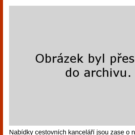
vyzkoušet různé kasinové hry. V neustál
metropoli naleznete širokou nabídku her o
po moderní automaty jak pro pravidelné n
příležitostné hráče. V...
Nabídky cestovních kanceláří jsou zase o n