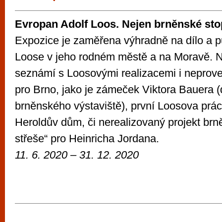
vyzkoušet různé kasinové hry. V neustál
metropoli naleznete širokou nabídku her o
Evropan Adolf Loos. Nejen brněnské sto
po moderní automaty jak pro pravidelné n
Expozice je zaměřena výhradně na dílo a 
příležitostné hráče. V...
Loose v jeho rodném městě a na Moravě. N
seznámí s Loosovými realizacemi i neprov
pro Brno, jako je zámeček Viktora Bauera (
brněnského výstaviště), první Loosova prác
Heroldův dům, či nerealizovaný projekt br
střeše“ pro Heinricha Jordana.
11. 6. 2020 – 31. 12. 2020