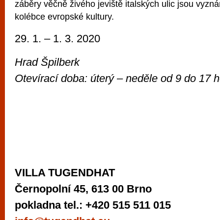
záběry věčně živého jeviště italských ulic jsou vyzná
vyzkoušet různé kasinové hry. V neustál
kolébce evropské kultury.
metropoli naleznete širokou nabídku her o
po moderní automaty jak pro pravidelné n
29. 1. – 1. 3. 2020
příležitostné hráče. V...
Hrad Špilberk
Otevírací doba: úterý – neděle od
9 do 17 h
VILLA TUGENDHAT
Černopolní 45, 613 00 Brno
pokladna tel.: +420 515 511 015