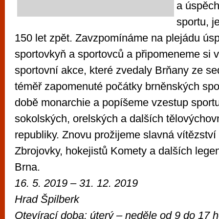
a úspěc
sportu, j
150 let zpět. Zavzpomínáme na plejádu ús
sportovkyň a sportovců a připomeneme si
sportovní akce, které zvedaly Brňany ze s
téměř zapomenuté počátky brněnských spor
době monarchie a popíšeme vzestup sportu
sokolských, orelských a dalších tělovýchov
republiky. Znovu prožijeme slavná vítězství 
Zbrojovky, hokejistů Komety a dalších lege
Brna.
16. 5. 2019 – 31. 12. 2019
Hrad Špilberk
Otevírací doba: úterý – neděle od
9 do 17 h