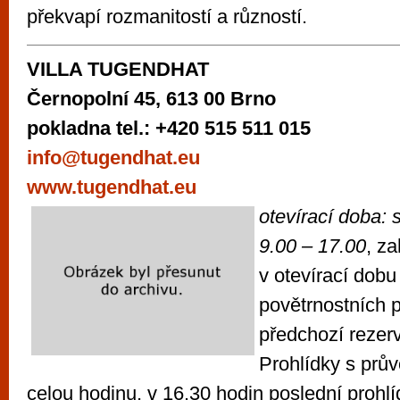
překvapí rozmanitostí a růzností.
VILLA TUGENDHAT
Černopolní 45, 613 00 Brno
pokladna tel.: +420 515 511 015
info@tugendhat.eu
www.tugendhat.eu
otevírací doba:
9.00 – 17.00
, za
v otevírací dobu
povětrnostních 
předchozí rezer
Prohlídky s pr
celou hodinu, v 16.30 hodin poslední prohl