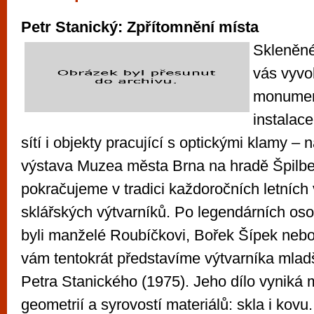
vyzkoušet různé kasinové hry. V neustál
Petr Stanický: Zpřítomnění místa
metropoli naleznete širokou nabídku her o
po moderní automaty jak pro pravidelné n
Skleněné
příležitostné hráče. V...
vás vyvol
monument
instalac
sítí i objekty pracující s optickými klamy – 
výstava Muzea města Brna na hradě Špilberk
pokračujeme v tradici každoročních letních
sklářských výtvarníků. Po legendárních os
byli manželé Roubíčkovi, Bořek Šípek nebo 
vám tentokrát představíme výtvarníka mlad
Petra Stanického (1975). Jeho dílo vyniká
geometrií a syrovostí materiálů: skla i kovu.