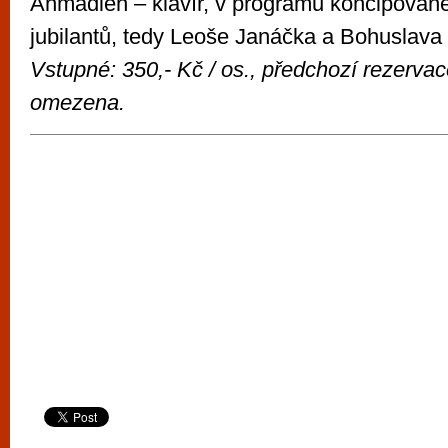
Ahmadieh – klavír, v programu koncipované
jubilantů, tedy Leoše Janáčka a Bohuslava 
Vstupné: 350,- Kč / os., předchozí rezervac
omezena
.