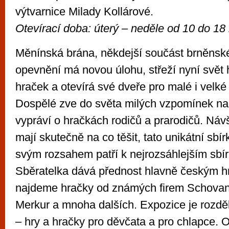
výtvarnice Milady Kollárové.
Otevírací doba: úterý – neděle od
10 do 18
Měnínská brána, někdejší součást brněns
opevnění má novou úlohu, střeží nyní svět 
hraček a otevírá své dveře pro malé i velké
Dospělé zve do světa milých vzpomínek na
vypráví o hračkách rodičů a prarodičů. Náv
mají skutečně na co těšit, tato unikátní sbí
svým rozsahem patří k nejrozsáhlejším sbí
Sběratelka dává přednost hlavně českým h
najdeme hračky od známých firem Schovan
Merkur a mnoha dalších. Expozice je rozdě
– hry a hračky pro děvčata a pro chlapce. 