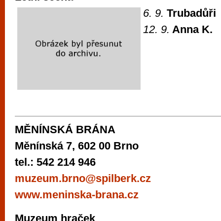
6. 9.
Trubadůři
12. 9.
Anna K.
MĚNÍNSKÁ BRÁNA
Měnínská 7, 602 00 Brno
tel.: 542 214 946
muzeum.brno@spilberk.cz
www.meninska-brana.cz
Muzeum hraček