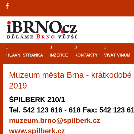
HLAVNÍ STRÁNKA
INZERCE
KONTAKTY
VIVAT VINUM
Muzeum města Brna - krátkodobé v
Průvodce
kasi
Brně: Od rulet
2019
automaty
ŠPILBERK 210/1
Brno je měs
Tel. 542 123 616 - 618 Fax: 542 123 6
zajímavé p
muzeum.brno@spilberk.cz
restaurace, div
www.spilberk.cz
Mimo jiné je ale také místem, kde si můžet