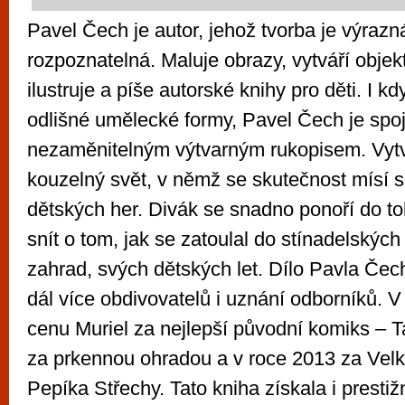
Pavel Čech je autor, jehož tvorba je výrazn
rozpoznatelná. Maluje obrazy, vytváří objekt
ilustruje a píše autorské knihy pro děti. I k
odlišné umělecké formy, Pavel Čech je spo
nezaměnitelným výtvarným rukopisem. Vytvá
kouzelný svět, v němž se skutečnost mísí s
dětských her. Divák se snadno ponoří do t
snít o tom, jak se zatoulal do stínadelských
zahrad, svých dětských let. Dílo Pavla Čec
dál více obdivovatelů i uznání odborníků. 
cenu Muriel za nejlepší původní komiks – T
za prkennou ohradou a v roce 2013 za Velk
Pepíka Střechy. Tato kniha získala i presti