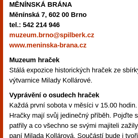
MĚNÍNSKÁ BRÁNA
Měnínská 7, 602 00 Brno
tel.: 542 214 946
muzeum.brno@spilberk.cz
www.meninska-brana.cz
Muzeum hraček
Stálá expozice historických hraček ze sbír
výtvarnice Milady Kollárové.
Vyprávění o osudech hraček
Každá první sobota v měsíci v 15.00 hodin.
Hračky mají svůj jedinečný příběh. Pojďte
patřily a co všechno se svými majiteli zaži
paní Milada Kollárová. Součástí bude i tvoři