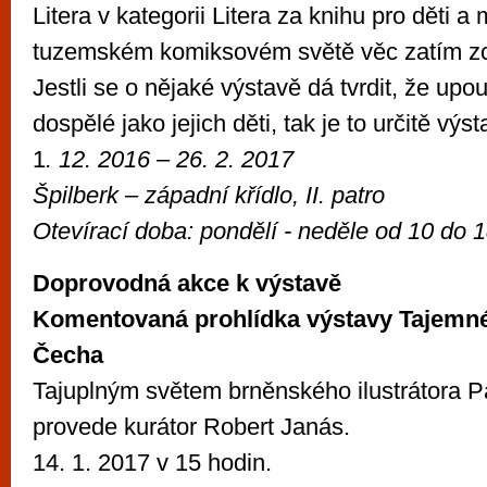
Litera v kategorii Litera za knihu pro děti a
tuzemském komiksovém světě věc zatím zc
Jestli se o nějaké výstavě dá tvrdit, že upou
dospělé jako jejich děti, tak je to určitě vý
1
. 12. 2016
– 26. 2. 2017
Špilberk – západn
í křídlo,
II. patro
Otevírací doba:
pondělí - neděle od
10 do 1
Doprovodná akce k výstavě
Komentovaná prohlídka výstavy Tajemné
Čecha
Tajuplným světem brněnského ilustrátora 
provede kurátor Robert Janás.
14. 1. 2017 v 15 hodin.