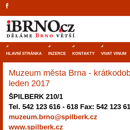
HLAVNÍ STRÁNKA
INZERCE
KONTAKTY
VIVAT VINUM
Muzeum města Brna - krátkodob
Průvodce
kasi
leden 2017
Brně: Od rulet
automaty
ŠPILBERK 210/1
Brno je měs
Tel. 542 123 616 - 618 Fax: 542 123 6
zajímavé p
muzeum.brno@spilberk.cz
restaurace, div
www.spilberk.cz
Mimo jiné je ale také místem, kde si můžet