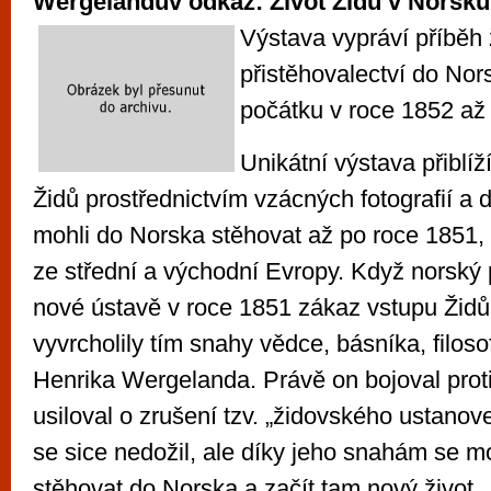
Wergelandův odkaz: Život Židů v Norsku
Výstava vypráví příběh
přistěhovalectví do Nor
počátku v roce 1852 až
Unikátní výstava přiblíž
Židů prostřednictvím vzácných fotografií a
mohli do Norska stěhovat až po roce 1851, v
ze střední a východní Evropy. Když norský 
nové ústavě v roce 1851 zákaz vstupu Židů 
vyvrcholily tím snahy vědce, básníka, filos
Henrika Wergelanda. Právě on bojoval proti
usiloval o zrušení tzv. „židovského ustanov
se sice nedožil, ale díky jeho snahám se mo
stěhovat do Norska a začít tam nový život.