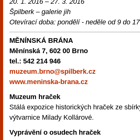
20. 1. 2016
– 27. 3. 2016
Špilberk – galerie jih
Otevírací doba:
pondělí - neděle od
9 do 17
MĚNÍNSKÁ BRÁNA
Měnínská 7, 602 00 Brno
tel.: 542 214 946
muzeum.brno@spilberk.cz
www.meninska-brana.cz
Muzeum hraček
Stálá expozice historických hraček ze sbír
výtvarnice Milady Kollárové.
Vyprávění o osudech hraček