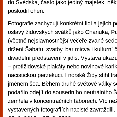
do Švédska, často jako jediný majetek, někt
poškodil oheň.
Fotografie zachycují konkrétní lidi a jejich 
oslavy židovských svátků jako Chanuka, P
(včetně nejslavnostnější večeře zvané sede
držení Šabatu, svatby, bar micva i kulturní č
divadelní představení v jidiš. Výstava ukazu
– protižidovské plakáty nebo novinové karika
nacistickou perzekuci. I norské Židy stihl t
jménem šoa. Během druhé světové války se
podařilo odejít do sousedního neutrálního 
zemřela v koncentračních táborech. Víc než 
vystavených fotografiích nacisté zavraždili.