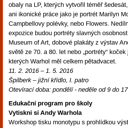
obaly na LP, kterých vytvořil téměř šedesá
ani ikonické práce jako je portrét Marilyn M
Campbellovy polévky, nebo Flowers. Nedíl
expozice budou portréty slavných osobnost
Museum of Art, dobové plakáty z výstav A
světě ze 70. a 80. let nebo „portréty“ koč
kterých Warhol měl celkem pětadvacet.
11. 2. 2016
– 1. 5. 2016
Špilberk – již
ní křídlo, I. patro
Otevírací doba:
pondělí - neděle od
9 do 17
Edukační program pro školy
Vytiskni si Andy Warhola
Workshop tisku monotypu s prohlídkou výs