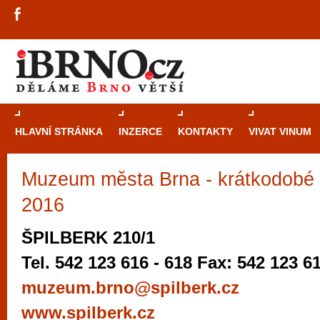
HLAVNÍ STRÁNKA
INZERCE
KONTAKTY
VIVAT VINUM
Muzeum města Brna - krátkodobé 
Průvodce
kasi
Brně: Od rulet
2016
automaty
ŠPILBERK 210/1
Brno je měs
Tel. 542 123 616 - 618 Fax: 542 123 6
zajímavé p
muzeum.brno@spilberk.cz
restaurace, div
www.spilberk.cz
Mimo jiné je ale také místem, kde si můžet