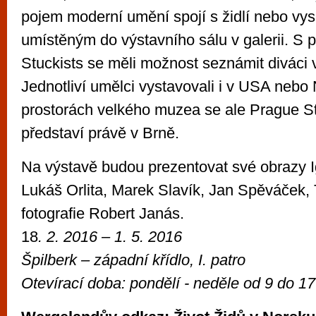
pojem moderní umění spojí s židlí nebo v
umístěným do výstavního sálu v galerii. S 
Stuckists se měli možnost seznámit diváci 
Jednotliví umělci vystavovali i v USA neb
prostorách velkého muzea se ale Prague St
představí právě v Brně.
Na výstavě budou prezentovat své obrazy 
Lukáš Orlita, Marek Slavík, Jan Spěváček
fotografie Robert Janás.
18
. 2. 2016
– 1. 5. 2016
Špilberk – západ
ní křídlo,
I. patro
Otevírací doba:
pondělí - neděle od
9 do 17