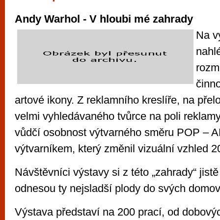
vyzkoušet různé kasinové hry. V neustál
Andy Warhol - V hloubi mé zahrady
metropoli naleznete širokou nabídku her o
po moderní automaty jak pro pravidelné n
Na v
příležitostné hráče. V...
nahl
rozm
činn
artové ikony. Z reklamního kreslíře, na přel
velmi vyhledávaného tvůrce na poli reklamy
vůdčí osobnost výtvarného směru POP – AR
výtvarníkem, který změnil vizuální vzhled 20.
Návštěvníci výstavy si z této „zahrady“ jis
odnesou ty nejsladší plody do svých domov
Výstava představí na 200 prací, od dobovýc