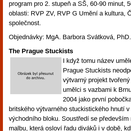
program pro 2. stupeň a SŠ, 60-90 minut, 5
oblasti: RVP ZV, RVP G Umění a kultura, 
společnost.
Objednávky: MgA. Barbora Svátková, PhD.,
The Prague Stuckists
I když tomu název uměl
Prague Stuckists neodpo
výtvarný projekt tvořený 
umělci s vazbami k Brnu
2004 jako první pobočk
britského výtvarného stuckistického hnutí 
východního bloku. Soustředí se především 
malbu, která osloví řadu diváků i v době, kdy