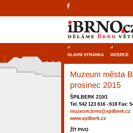
HLAVNÍ STRÁNKA
INZERCE
Muzeum města Br
prosinec 2015
ŠPILBERK 210/1
Tel. 542 123 616 - 618 Fax: 
muzeum.brno@spilberk.cz
www.spilberk.cz
ŽÍT PIVO
návštěvníky, tak pro příležitostné h