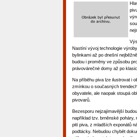
Hla
piv
výr
sou
nej
Výs
Nastíní vývoj technologie výrob
bylinkami až po dnešní nejběžn
budou i proměny ve způsobu pro
právovárečné domy až po klasic
Na příběhu piva lze ilustrovat
zmínkou o současných trendech,
obyvatele, ale naopak stoupá ob
pivovarů.
Bezesporu nejzajímavější budou
například tzv. brněnské poháry, n
pití piva, z mladších exponátů náč
podtácky. Nebudou chybět dokume