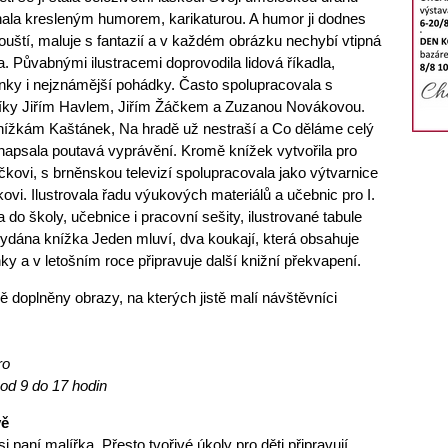
nala kresleným humorem, karikaturou. A humor ji dodnes
uští, maluje s fantazií a v každém obrázku nechybí vtipná
a. Půvabnými ilustracemi doprovodila lidová říkadla,
nky i nejznámější pohádky. Často spolupracovala s
íky Jiřím Havlem, Jiřím Žáčkem a Zuzanou Novákovou.
nížkám Kaštánek, Na hradě už nestraší a Co děláme celý
 napsala poutavá vyprávění. Kromě knížek vytvořila pro
ečkovi, s brněnskou televizí spolupracovala jako výtvarnice
vi. Ilustrovala řadu výukových materiálů a učebnic pro I.
 do školy, učebnice i pracovní sešity, ilustrované tabule
vydána knížka Jeden mluví, dva koukají, která obsahuje
y a v letošním roce připravuje další knižní překvapení.
ě doplněny obrazy, na kterých jistě malí návštěvníci
ro
 od
9 do 17
hodin
vě
i paní malířka. Přesto tvořivé úkoly pro děti připravují