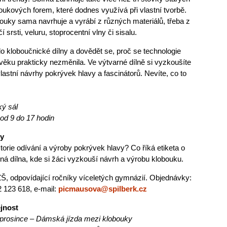
oukových forem, které dodnes využívá při vlastní tvorbě.
ouky sama navrhuje a vyrábí z různých materiálů, třeba z
čí srsti, veluru, stoprocentní vlny či sisalu.
 kloboučnické dílny a dovědět se, proč se technologie
věku prakticky nezměnila. Ve výtvarné dílně si vyzkoušíte
vlastní návrhy pokrývek hlavy a fascinátorů. Nevíte, co to
ký sál
 od
9 do 17
hodin
ly
storie odívání a výroby pokrývek hlavy? Co říká etiketa o
ná dílna, kde si žáci vyzkouší návrh a výrobu klobouku.
d ZŠ, odpovídající ročníky víceletých gymnázií. Objednávky:
 123 618, e-mail:
picmausova@spilberk.cz
jnost
 prosince – Dámská jízda mezi klobouky