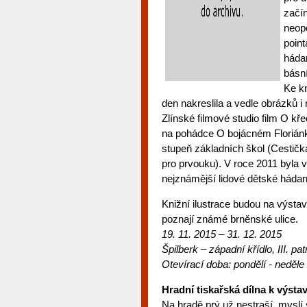
začí
neopo
point
háda
básn
Ke k
den nakreslila a vedle obrázků i
Zlínské filmové studio film O kř
na pohádce O bojácném Floriánko
stupeň základních škol (Cestička
pro prvouku). V roce 2011 byla 
nejznámější lidové dětské hádank
Knižní ilustrace budou na výstav
poznají známé brněnské ulice.
19. 11. 2015
– 31. 12. 2015
Špilberk – západ
ní křídlo, III. pat
Otevírací doba:
pondělí - neděle
Hradní tiskařská dílna k výsta
Na hradě prý už nestraší, myslí s