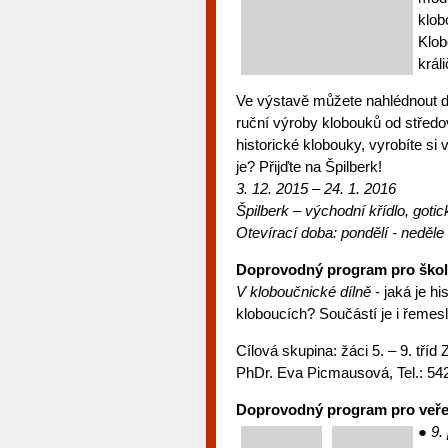
klob
Klob
králi
Ve výstavě můžete nahlédnout do
ruční výroby klobouků od středo
historické klobouky, vyrobíte si 
je? Přijďte na Špilberk!
3. 12. 2015
– 24. 1. 2016
Špilberk – východ
ní křídlo, gotic
Otevírací doba:
pondělí - neděle
Doprovodný program pro ško
V kloboučnické dílně
- jaká je hi
kloboucích? Součástí je i řemesl
Cílová skupina: žáci 5. – 9. tří
PhDr. Eva Picmausová, Tel.: 542
Doprovodný program pro veře
● 9.