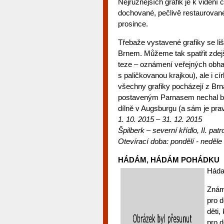
Nejrůznějších grafik je k viděn
dochované, pečlivě restaurované 
prosince.
Třebaže vystavené grafiky se liš
Brnem. Můžeme tak spatřit zdej
teze – oznámení veřejných obhaj
s paličkovanou krajkou), ale i cír
všechny grafiky pocházejí z Brn
postaveným Parnasem nechal br
dílně v Augsburgu (a sám je pra
1. 10. 2015
– 31. 12. 2015
Špilberk – sever
ní křídlo, II. patr
Otevírací doba:
pondělí - neděle
HÁDÁM, HÁDÁM POHÁDKU
Háda
Znám
pro d
děti,
pro d