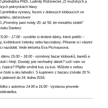
0 přednáška PhDr. Ludmily Růženecké „O mužských a
kých pokrývkách hlavy
0 prohlídka výstavy, focení v dobových kloboucích ve
ateliéru, občerstvení
0 „Proměny paní módy 20. až 50. let minulého století"
klubu Dantes)
15.00 – 17.00
- vyrobíte si drobné dárky, které potěší –
, květinkové čelenky nebo fascinátory. Přineste si i vlastní
moci nazdobit. Vede lektorka Eva Picmausová.
á dámu 15.00 – 18.00 -
výměnný bazar klobouků, baretů a
sluší i hřejí. Dostaly jste nevhodný dárek? Leží vám ve
y, čepice? Přijďte směnit kus za kus. Můžete s sebou
Vše čisté a oku lahodící. S kupónem z bazaru získáte 20 %
 platností do 24. ledna 2016.
ídka s autorkou 14.00 a 16.00
- výstavou provede
sběratelka.