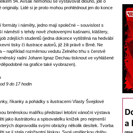
í celkem 94. Avšak nemohou se vystavovat dlouho, jde o
originály. Lidé si je proto mohou prohlédnout jen do konce
í formáty i náměty, jedno mají společné – souvislost s
ší náměstí s tehdy nově zhotovenými kašnami, kláštery,
ob zdejších studentů (jedna dokonce vytištěná na hedvábí
kevní tisky či ilustrace autorů, již žili právě v Brně. Ne
a – například rozměrnou vedutu Zelného trhu s čerstvě
něnský radní Johann Ignaz Dechau tisknout ve vyhlášené
vděpodobně na grafice také vyobrazen).
o
 od
9 do 17
hodin
nky, říkanky a pohádky s ilustracemi Vlasty Švejdové
ou brněnskou malířku představí letošní vánoční výstava
ěti jako ilustrátorku a spisovatelku knížek pro nejmenší
 kterých doprovodila svými obrázky několik desítek. Tvorba
ěti se jí stala celoživotní láskou. Svoji uměleckou dráhu