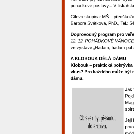
pohádkové postavy... V tiskařské
Cílová skupina: MŠ – předškoláci
Barbora Svátková, PhD., Tel.: 
Doprovodný program pro veře
12. 12. POHÁDKOVÉ VÁNOCE N
ve výstavě „Hádám, hádám pohád
A KLOBOUK DĚLÁ DÁMU
Klobouk – praktická pokrývka h
vkus? Pro každého může být ně
dámu.
Jak 
Pojď
Magd
sbír
Její
prvo
módn