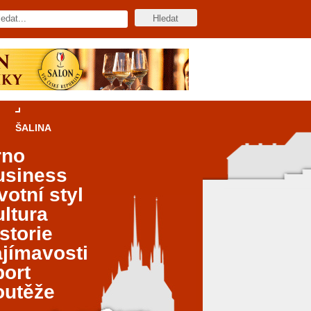
ŠALINA
rno
usiness
votní styl
ltura
storie
jímavosti
port
outěže