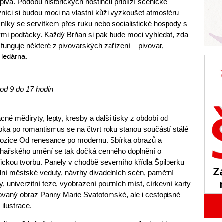
 piva. Podobu historických hostinců přiblíží scénické
níci si budou moci na vlastní kůži vyzkoušet atmosféru
šníky se servítkem přes ruku nebo socialistické hospody s
mi podtácky. Každý Brňan si pak bude moci vyhledat, zda
i funguje některé z pivovarských zařízení – pivovar,
ledárna.
 od
9 do 17
hodin
cné mědiryty, lepty, kresby a další tisky z období od
oka po romantismus se na čtvrt roku stanou součástí stálé
ozice Od renesance po modernu. Sbírka obrazů a
hařského umění se tak dočká cenného doplnění o
fickou tvorbu. Panely v chodbě severního křídla Špilberku
lní městské veduty, návrhy divadelních scén, pamětní
ky, univerzitní teze, vyobrazení poutních míst, církevní karty
vaný obraz Panny Marie Svatotomské, ale i cestopisné
 ilustrace.