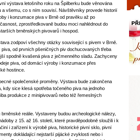
vní výstava letošního roku na Špilberku bude věnována
Celý článek...
u a všemu, co s ním souvisí. Návštěvníky provede historií
oby i konzumace piva v Brně od pravěku až po
časnost, zprostředkovaně budou moci nahlédnout do
starších brněnských pivovarů i hospod.
tava zodpoví všechny otázky související s pivem v Brně.
y piva, od prvních pšeničných piv dochucovaných třeba
ější spodně kvašená piva z ječmenného sladu. Zachyceny
deje piva, od domácí výroby i konzumace přes
ké hostince.
 i obecné společenské proměny. Výstava bude zakončena
 kdy sice klesá spotřeba točeného piva na jednoho
liba produkce z minipivovarů nebo též řemeslných
 brněnské reálie. Vystaveny budou archeologické nálezy,
ádoby z 15. až 16. století, které pravděpodobně sloužili i k
iní i zařízení k výrobě piva, historické pivní sklo, pivní
nty dokládající nejstarší pijácké zvyklosti nebo i