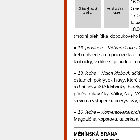
16.0
žens
17.0
foto
18.0
(módní přehlídka kloboukového 
● 16. prosince – Výtvarná dílna 
třeba plstěné a organzové květiny
klobouky, v dílně si je budete 
● 13. ledna – Nejen klobouk děl
ostatních pokrývek hlavy, které 
skříni nevyužité klobouky, baret
přinést rukavičky, šátky, šály. 
slevu na vstupenku do výstavy, s
● 16. ledna – Komentovaná prohl
Magdaléna Kopotová, autorka a 
MĚNÍNSKÁ BRÁNA