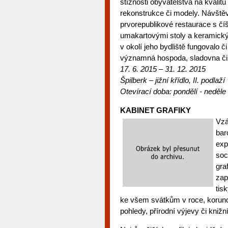
stížnosti obyvatelstva na kvalitu
rekonstrukce či modely. Návštěv
prvorepublikové restaurace s čí
umakartovými stoly a keramický
v okolí jeho bydliště fungovalo č
významná hospoda, sladovna či 
17. 6. 2015
– 31. 12. 2015
Špilberk –
jižní křídlo, II. podlaží
Otevírací doba:
pondělí - neděle
KABINET GRAFIKY
Vzá
bar
exp
soc
gra
zap
tis
ke všem svátkům v roce, koruno
pohledy, přírodní výjevy či knižní