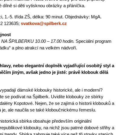
 dílně si děti vytisknou obrázky a přáníčka.
, 1.-5. třída ZŠ, délka: 90 minut. Objednávky: MgA.
542 123635;
svatkova@spilberk.cz
jnost
A ŠPILBERKU 10.00 – 17.00 hodin.
Speciální program
ku“ a plno atrakcí na velkém nádvoří.
lavy, nebo elegantní doplněk vyjadřující osobitý styl a
čím jiným, avšak jedno je jisté: právě klobouk dělá
vypadají dámské klobouky historické, ale i moderní?
te se podívat na Špilberk. Uvidíte klobouky ze sbírky
alény Kopotové. Nejen, že se zajímá o historii klobouků a
á je, ale naučila se také kloboučnickému řemeslu.
 historická sbírka obsahuje především originální
republikové klobouky, na nichž jsou patrné dobové střihy a
í trendy. Sbírka zahrnuje také více než tři stovky starých