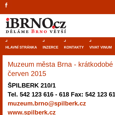
HLAVNÍ STRÁNKA
INZERCE
KONTAKTY
VIVAT VINUM
Muzeum města Brna - krátkodobé 
Průvodce
kasi
Brně: Od rulet
červen 2015
automaty
ŠPILBERK 210/1
Brno je měs
Tel. 542 123 616 - 618 Fax: 542 123 6
zajímavé p
muzeum.brno@spilberk.cz
restaurace, div
www.spilberk.cz
Mimo jiné je ale také místem, kde si můžet