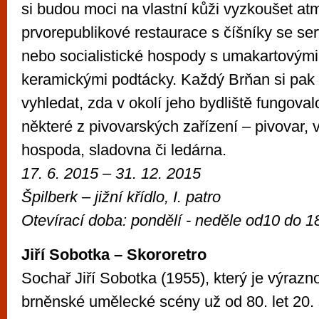
si budou moci na vlastní kůži vyzkoušet at
prvorepublikové restaurace s číšníky se se
nebo socialistické hospody s umakartovými 
keramickými podtácky. Každý Brňan si pak
vyhledat, zda v okolí jeho bydliště fungoval
některé z pivovarských zařízení – pivovar
hospoda, sladovna či ledárna.
17. 6. 2015
– 31. 12. 2015
Špilberk –
jižní křídlo, I. patro
Otevírací doba:
pondělí - neděle od
10 do 1
Jiří Sobotka – Skororetro
Sochař Jiří Sobotka (1955), který je výrazn
brněnské umělecké scény už od 80. let 20. s