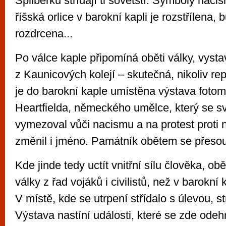
Špilberku střídají ti sovětští. Symboly naci
říšská orlice v barokní kapli je rozstřílena, 
rozdrcena...
Po válce kaple připomíná oběti války, vysta
z Kaunicových kolejí – skutečná, nikoliv re
je do barokní kaple umístěna výstava foto
Heartfielda, německého umělce, který se sv
vymezoval vůči nacismu a na protest proti
změnil i jméno. Památník obětem se přesou
Kde jinde tedy uctít vnitřní sílu člověka, ob
války z řad vojáků i civilistů, než v barokní
V místě, kde se utrpení střídalo s úlevou, st
Výstava nastíní události, které se zde odeh