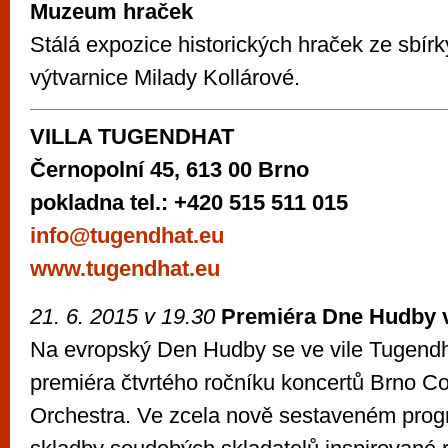
Muzeum hraček
Stálá expozice historických hraček ze sbír
výtvarnice Milady Kollárové.
VILLA TUGENDHAT
Černopolní 45, 613 00 Brno
pokladna tel.: +420 515 511 015
info@tugendhat.eu
www.tugendhat.eu
21. 6. 2015 v 19.30
Premiéra Dne Hudby v
Na evropský Den Hudby se ve vile Tugendh
premiéra čtvrtého ročníku koncertů Brno C
Orchestra. Ve zcela nově sestaveném prog