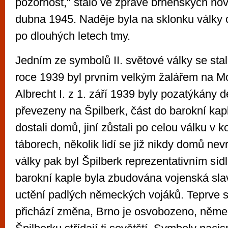
pozornost," stálo ve zprávě brněnských nov
dubna 1945. Naděje byla na sklonku války cí
po dlouhých letech tmy.
Jedním ze symbolů II. světové války se stal 
roce 1939 byl prvním velkým žalářem na Mo
Albrecht I. z 1. září 1939 byly pozatýkány d
převezeny na Špilberk, část do barokní kapl
dostali domů, jiní zůstali po celou válku v 
táborech, několik lidí se již nikdy domů nev
války pak byl Špilberk reprezentativním sí
barokní kaple byla zbudována vojenská slav
uctění padlých německých vojáků. Teprve 
přichází změna, Brno je osvobozeno, něme