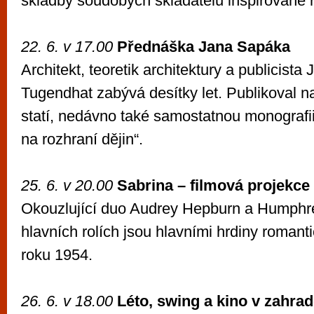
skladby soudobých skladatelů inspirované 
22. 6. v 17.00
Přednáška Jana Sapáka
Architekt, teoretik architektury a publicista
Tugendhat zabývá desítky let. Publikoval n
statí, nedávno také samostatnou monograf
na rozhraní dějin“.
25. 6. v 20.00
Sabrina – filmová projekce
Okouzlující duo Audrey Hepburn a Humphr
hlavních rolích jsou hlavními hrdiny roman
roku 1954.
26. 6. v 18.00
Léto, swing a kino v zahrad