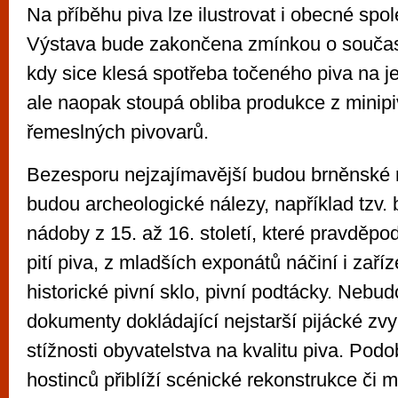
Na příběhu piva lze ilustrovat i obecné sp
Výstava bude zakončena zmínkou o součas
kdy sice klesá spotřeba točeného piva na j
ale naopak stoupá obliba produkce z minip
řemeslných pivovarů.
Bezesporu nejzajímavější budou brněnské r
budou archeologické nálezy, například tzv.
nádoby z 15. až 16. století, které pravděpod
pití piva, z mladších exponátů náčiní i zaříz
historické pivní sklo, pivní podtácky. Nebu
dokumenty dokládající nejstarší pijácké zvyk
stížnosti obyvatelstva na kvalitu piva. Podo
hostinců přiblíží scénické rekonstrukce či 