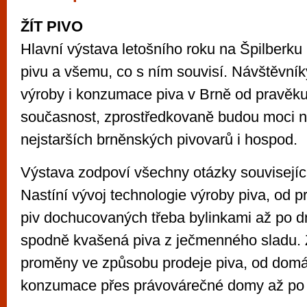
vyzkoušet různé kasinové hry. V neustál
ŽÍT PIVO
metropoli naleznete širokou nabídku her o
po moderní automaty jak pro pravidelné n
Hlavní výstava letošního roku na Špilberk
příležitostné hráče. V...
pivu a všemu, co s ním souvisí. Návštěvníky
výroby i konzumace piva v Brně od pravěku
současnost, zprostředkovaně budou moci n
nejstarších brněnských pivovarů i hospod.
Výstava zodpoví všechny otázky souvisejíc
Nastíní vývoj technologie výroby piva, od 
piv dochucovaných třeba bylinkami až po d
spodně kvašená piva z ječmenného sladu.
proměny ve způsobu prodeje piva, od domác
konzumace přes právovárečné domy až po k