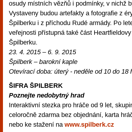
osudy místních vězňů i podmínky, v nichž by
Vystaveny budou artefakty a fotografie z é
Špilberku i z příchodu Rudé armády. Po le
veřejnosti přístupná také část Heartfieldov
Špilberku.
23. 4. 2015
– 6. 9. 2015
Špilberk –
barokní kaple
Otevírací doba:
úterý - neděle od 10 do 18 
ŠIFRA ŠPILBERK
Poznejte nedobytný hrad
Interaktivní stezka pro hráče od 9 let, skupin
celoročně zdarma bez objednání, karta hrá
nebo ke stažení na
www.spilberk.cz