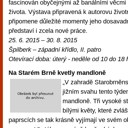
fascinován obyčejnými až banálními věcmi
života. Výstava připravená k autorovu život
připomene důležité momenty jeho dosavadn
představí i zcela nové práce.
25. 6. 2015
– 30. 8. 2015
Špilberk –
západní křídlo, II. patro
Otevírací doba:
úterý - neděle od 10 do 18 
Na Starém Brně kvetly mandloně
„V zahradě Starobrněns
jižním svahu tento týde
mandloně. Tři vysoké s
bílými květy, které zvlá
paprscích se tak krásně vyjímají ve svém ok