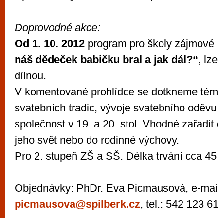
Doprovodné akce:
Od 1. 10. 2012
program pro školy zájmové
náš dědeček babičku bral a jak dál?“
, lz
dílnou.
V komentované prohlídce se dotkneme témat
svatebních tradic, vývoje svatebního oděvu
společnost v 19. a 20. stol. Vhodné zařadit
jeho svět nebo do rodinné výchovy.
Pro 2. stupeň ZŠ a SŠ. Délka trvání cca 45
Objednávky: PhDr. Eva Picmausová, e-mail
picmausova@spilberk.cz
, tel.: 542 123 6