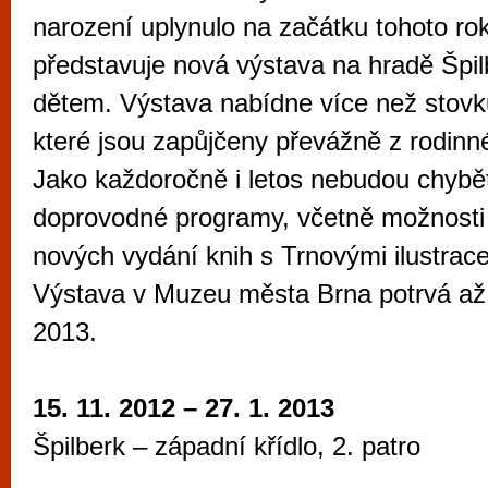
vyzkoušet různé kasinové hry. V neustál
narození uplynulo na začátku tohoto roku
metropoli naleznete širokou nabídku her o
představuje nová výstava na hradě Špi
po moderní automaty jak pro pravidelné n
dětem. Výstava nabídne více než stovk
příležitostné hráče. V...
které jsou zapůjčeny převážně z rodinn
Jako každoročně i letos nebudou chybět
doprovodné programy, včetně možnosti
nových vydání knih s Trnovými ilustrac
Výstava v Muzeu města Brna potrvá až 
2013.
15. 11. 2012 – 27. 1. 2013
Špilberk – západní křídlo, 2. patro