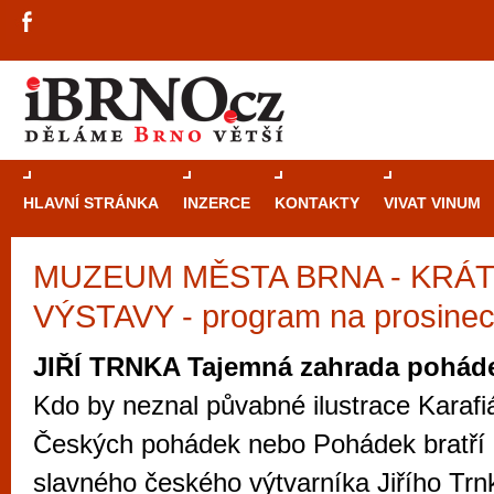
HLAVNÍ STRÁNKA
INZERCE
KONTAKTY
VIVAT VINUM
MUZEUM MĚSTA BRNA - KRÁ
Průvodce
kasi
VÝSTAVY - program na prosine
Brně: Od rulet
automaty
JIŘÍ TRNKA Tajemná zahrada pohád
Brno je měs
Kdo by neznal půvabné ilustrace Karafi
zajímavé p
Českých pohádek nebo Pohádek bratří
restaurace, div
slavného českého výtvarníka Jiřího Trn
Mimo jiné je ale také místem, kde si můžet