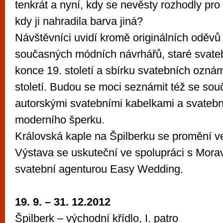
tenkrát a nyní, kdy se nevěsty rozhodly pro
kdy ji nahradila barva jiná?
Návštěvníci uvidí kromě originálních oděvů 
současných módních návrhářů, staré svatebn
konce 19. století a sbírku svatebních ozná
století. Budou se moci seznámit též se so
autorskými svatebními kabelkami a svateb
moderního šperku.
Královská kaple na Špilberku se promění ve
Výstava se uskuteční ve spolupráci s Morav
svatební agenturou Easy Wedding.
19. 9. – 31. 12.2012
Špilberk – východní křídlo, I. patro