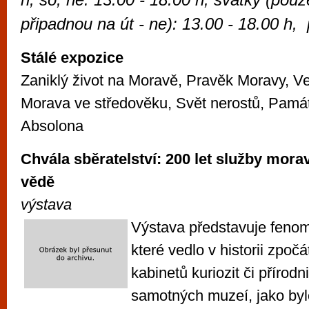
vyzkoušet různé kasinové hry. V neustál
připadnou na út - ne): 13.00 - 18.00 h,
metropoli naleznete širokou nabídku her o
po moderní automaty jak pro pravidelné n
Stálé expozice
příležitostné hráče. V...
Zaniklý život na Moravě, Pravěk Moravy, V
Morava ve středověku, Svět nerostů, Památn
Absolona
Chvála sběratelství: 200 let služby mora
vědě
výstava
Výstava představuje fenom
které vedlo v historii zpoč
kabinetů kuriozit či přírodn
samotných muzeí, jako byl