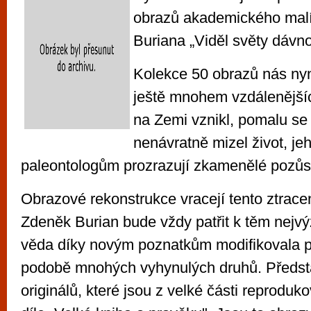
obrazů akademického mal
Buriana „Viděl světy dávno
Kolekce 50 obrazů nás ny
ještě mnohem vzdálenějšíc
na Zemi vznikl, pomalu se 
nenávratně mizel život, je
paleontologům prozrazují zkamenělé pozůst
Obrazové rekonstrukce vracejí tento ztracen
Zdeněk Burian bude vždy patřit k těm nejv
věda díky novým poznatkům modifikovala p
podobě mnohých vyhynulých druhů. Předst
originálů, které jsou z velké části reprodu