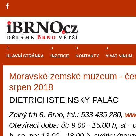
HLAVNÍ STRÁNKA
INZERCE
KONTAKTY
VIVAT VINUM
Moravské zemské muzeum - čer
Průvodce
kasi
srpen 2018
Brně: Od rulet
automaty
DIETRICHSTEINSKÝ PALÁC
Brno je měs
Zelný trh 8, Brno, tel.: 533 435 280,
ww
zajímavé p
Otevírací doba: út: 9.00 - 15.00 h, st - 
restaurace, div
Mimo jiné je ale také místem, kde si můžet
h, so, ne: 13.00 - 18.00 h, svátky (pouze