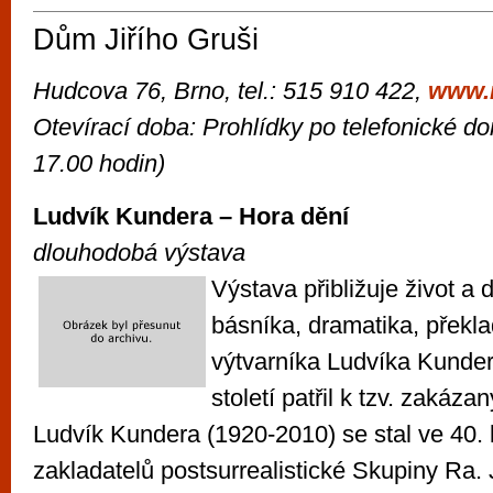
Dům Jiřího Gruši
Hudcova 76, Brno, tel.: 515 910 422,
www.
Otevírací doba: Prohlídky po telefonické d
17.00 hodin)
Ludvík Kundera – Hora dění
dlouhodobá výstava
Výstava přibližuje život a
básníka, dramatika, překla
výtvarníka Ludvíka Kundery
století patřil k tzv. zakáz
Ludvík Kundera (1920-2010) se stal ve 40. 
zakladatelů postsurrealistické Skupiny Ra.