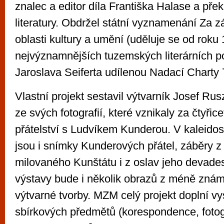
znalec a editor díla Františka Halase a př
literatury. Obdržel státní vyznamenání Za zá
oblasti kultury a umění (uděluje se od roku
nejvýznamnějších tuzemských literárních p
Jaroslava Seiferta udílenou Nadací Charty 
Vlastní projekt sestavil výtvarník Josef Ru
ze svých fotografií, které vznikaly za čtyřic
přátelství s Ludvíkem Kunderou. V kaleidos
jsou i snímky Kunderových přátel, záběry 
milovaného Kunštátu i z oslav jeho devades
výstavy bude i několik obrazů z méně zná
výtvarné tvorby. MZM celý projekt doplní v
sbírkových předmětů (korespondence, fotogr