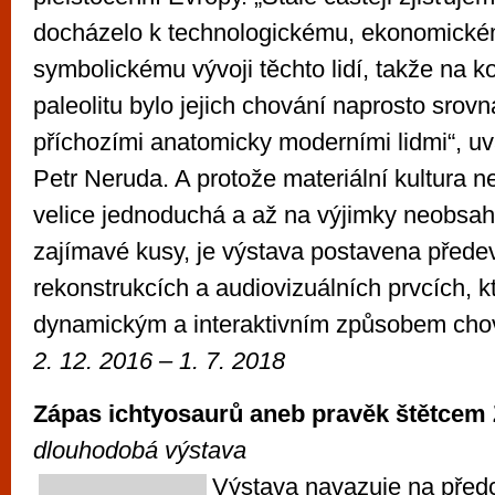
docházelo k technologickému, ekonomické
symbolickému vývoji těchto lidí, takže na k
paleolitu bylo jejich chování naprosto srov
příchozími anatomicky moderními lidmi“, uv
Petr Neruda. A protože materiální kultura n
velice jednoduchá a až na výjimky neobsa
zajímavé kusy, je výstava postavena před
rekonstrukcích a audiovizuálních prvcích, k
dynamickým a interaktivním způsobem chov
2. 12. 2016 – 1. 7. 2018
Zápas ichtyosaurů aneb pravěk štětcem
dlouhodobá výstava
Výstava navazuje na předc