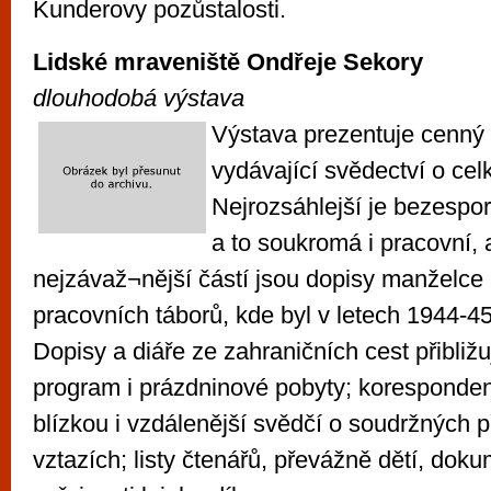
Kunderovy pozůstalosti.
Lidské mraveniště Ondřeje Sekory
dlouhodobá výstava
Výstava prezentuje cenný 
vydávající svědectví o cel
Nejrozsáhlejší je bezespo
a to soukromá i pracovní, a
nejzávaž¬nější částí jsou dopisy manželce 
pracovních táborů, kde byl v letech 1944-45
Dopisy a diáře ze zahraničních cest přibližu
program i prázdninové pobyty; koresponden
blízkou i vzdálenější svědčí o soudržných 
vztazích; listy čtenářů, převážně dětí, doku