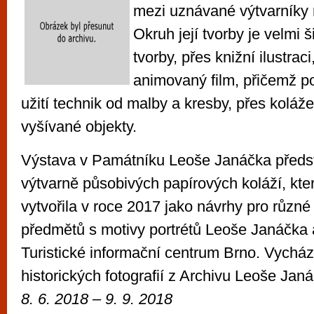
mezi uznávané výtvarníky 
Okruh její tvorby je velmi š
tvorby, přes knižní ilustrac
animovaný film, přičemž p
užití technik od malby a kresby, přes koláž
vyšívané objekty.
Výstava v Památníku Leoše Janáčka předst
výtvarně působivých papírových koláží, kt
vytvořila v roce 2017 jako návrhy pro různ
předmětů s motivy portrétů Leoše Janáčka a
Turistické informační centrum Brno. Vycház
historických fotografií z Archivu Leoše Jan
8. 6. 2018 – 9. 9. 2018