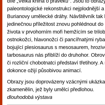
díle „Velká kniha o pravěku". Jsou to obrazy
paleontologické rekonstrukci nejplodnější a 
Burianovy umělecké dráhy. Návštěvník tak 
jedinečnou příležitost znovu pohlédnout d
života v prvohorním moři hemžícím se trilo
ostnokožci, hlavonožci či pancířnatými ryba
bojující plesiosaurus s mesosaurem, hroziv
tarbosaurus nás přiblíží do druhohor. Obrov
či rozliční chobotnatci představí třetihory. 
dokonce ožijí působivou animací.
Obrazy jsou doprovázeny vzácnými ukázkam
zkamenělin, jež byly umělci předlohou.
dlouhodobá výstava