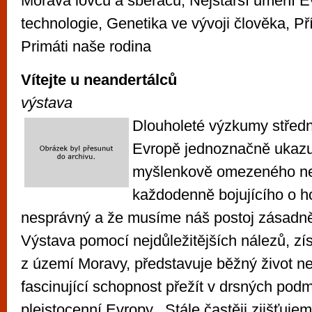
Morava lovců a sběračů, Nejstarší umění Ev
technologie, Genetika ve vývoji člověka, Př
Primáti naše rodina
Vítejte u neandertálců
výstava
Dlouholeté výzkumy střední
Evropě jednoznačně ukazuj
myšlenkově omezeného ne
každodenně bojujícího o ho
nesprávný a že musíme náš postoj zásadně
Výstava pomocí nejdůležitějších nálezů, z
z území Moravy, představuje běžný život nea
fascinující schopnost přežít v drsných pod
pleistocenní Evropy. „Stále častěji zjišťuje