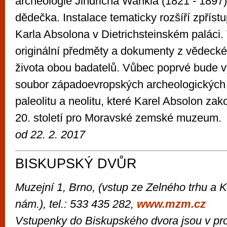
archeologie Jindřicha Wankla (1821 - 1897
dědečka. Instalace tematicky rozšíří zpřís
Karla Absolona v Dietrichsteinském paláci
originální předměty a dokumenty z vědecké
života obou badatelů. Vůbec poprvé bude v
soubor západoevropských archeologických 
paleolitu a neolitu, které Karel Absolon zako
20. století pro Moravské zemské muzeum.
od 22. 2. 2017
BISKUPSKÝ DVŮR
Muzejní 1, Brno, (vstup ze Zelného trhu a
nám.),
tel.: 533 435 282,
www.mzm.cz
Vstupenky do Biskupského dvora jsou v pro