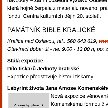
navzdory – zatím poslední výstavu Oddělení 
která hojně čerpala z materiálu nového, pr
fondu: Centra kulturních dějin 20. století.
PAMÁTNÍK BIBLE KRALICKÉ
Kralice nad Oslavou, tel.: 568 643 619,
ww
Otevírací doba: út - ne: 9.00 - 13.00 h, po:
Stálá expozice
Dílo tiskařů Jednoty bratrské
Expozice představuje historii tiskárny.
Labyrint života Jana Amose Komenskéh
Nová expozice věnovaná
Komenskému formou živo