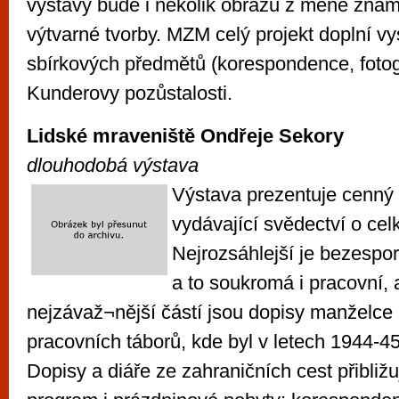
výstavy bude i několik obrazů z méně zná
výtvarné tvorby. MZM celý projekt doplní v
sbírkových předmětů (korespondence, fotogr
Kunderovy pozůstalosti.
Lidské mraveniště Ondřeje Sekory
dlouhodobá výstava
Výstava prezentuje cenný 
vydávající svědectví o cel
Nejrozsáhlejší je bezespo
a to soukromá i pracovní, a
nejzávaž¬nější částí jsou dopisy manželce 
pracovních táborů, kde byl v letech 1944-45
Dopisy a diáře ze zahraničních cest přibližu