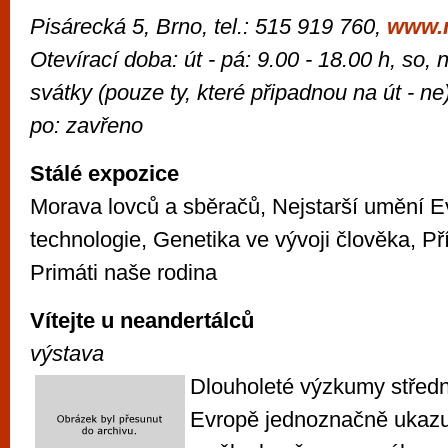
Pisárecká 5, Brno, tel.: 515 919 760,
www.
Otevírací doba: út - pá: 9.00 - 18.00 h, so, 
svátky (pouze ty, které připadnou na út - ne
po: zavřeno
Stálé expozice
Morava lovců a sběračů, Nejstarší umění Ev
technologie, Genetika ve vývoji člověka, Př
Primáti naše rodina
Vítejte u neandertálců
výstava
Dlouholeté výzkumy střední
Evropě jednoznačně ukazuj