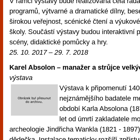
V rámci výstavy bude realizována celá řa
programů, výtvarné a dramatické dílny, bes
širokou veřejnost, scénické čtení a výukov
školy. Součástí výstavy budou interaktivní p
scény, didaktické pomůcky a hry.
25. 10. 2017 – 29. 7. 2018
Karel Absolon – manažer a strůjce velkýc
výstava
Výstava k připomenutí 140 
nejznámějšího badatele m
období Karla Absolona (18
let od úmrtí zakladatele m
archeologie Jindřicha Wankla (1821 - 1897
dědečka. Instalace tematicky rozšíří zpřís