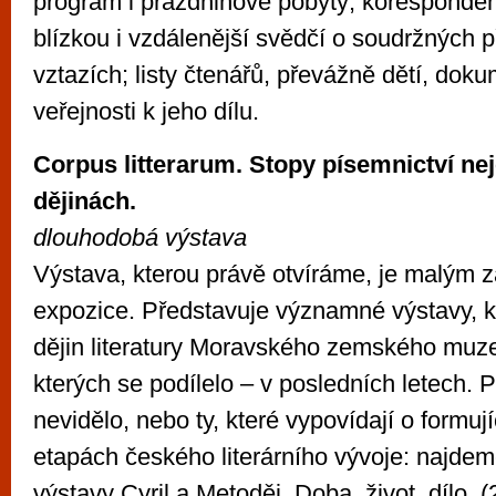
program i prázdninové pobyty; koresponden
blízkou i vzdálenější svědčí o soudržných 
vztazích; listy čtenářů, převážně dětí, doku
veřejnosti k jeho dílu.
Corpus litterarum. Stopy písemnictví n
dějinách.
dlouhodobá výstava
Výstava, kterou právě otvíráme, je malým 
expozice. Představuje významné výstavy, k
dějin literatury Moravského zemského muzea
kterých se podílelo – v posledních letech. P
nevidělo, nebo ty, které vypovídají o formuj
etapách českého literárního vývoje: najdem
výstavy Cyril a Metoděj. Doba, život, dílo. 