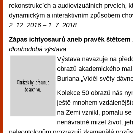
rekonstrukcích a audiovizuálních prvcích, k
dynamickým a interaktivním způsobem chov
2. 12. 2016 – 1. 7. 2018
Zápas ichtyosaurů aneb pravěk štětcem
dlouhodobá výstava
Výstava navazuje na předc
obrazů akademického mal
Buriana „Viděl světy dávno
Kolekce 50 obrazů nás ny
ještě mnohem vzdálenějšíc
na Zemi vznikl, pomalu se 
nenávratně mizel život, je
paleontologům prozrazují zkamenělé pozůst