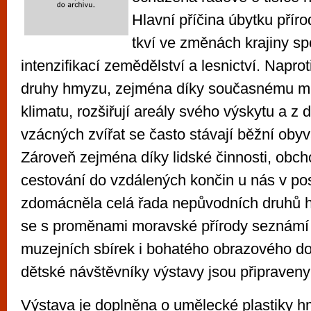
Hlavní příčina úbytku příro
tkví ve změnách krajiny sp
intenzifikací zemědělství a lesnictví. Napro
druhy hmyzu, zejména díky současnému m
klimatu, rozšiřují areály svého výskytu a z 
vzácných zvířat se často stávají běžní obyva
Zároveň zejména díky lidské činnosti, obc
cestování do vzdálených končin u nás v p
zdomácněla celá řada nepůvodních druhů 
se s proměnami moravské přírody seznámí
muzejních sbírek i bohatého obrazového d
dětské návštěvníky výstavy jsou připraveny 
Výstava je doplněna o umělecké plastiky 