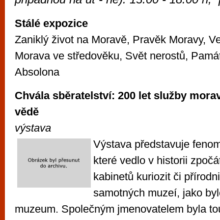
vyzkoušet různé kasinové hry. V neustál
metropoli naleznete širokou nabídku her o
Stálé expozice
po moderní automaty jak pro pravidelné n
Zaniklý život na Moravě, Pravěk Moravy, V
příležitostné hráče. V...
Morava ve středověku, Svět nerostů, Památn
Absolona
Chvála sběratelství: 200 let služby mora
vědě
výstava
Výstava představuje fenom
které vedlo v historii zpoč
kabinetů kuriozit či přírodn
samotných muzeí, jako byl
muzeum. Společným jmenovatelem byla to