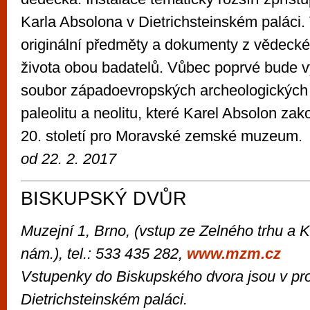
Karla Absolona v Dietrichsteinském paláci
originální předměty a dokumenty z vědecké
života obou badatelů. Vůbec poprvé bude v
soubor západoevropských archeologických 
paleolitu a neolitu, které Karel Absolon zako
20. století pro Moravské zemské muzeum.
od 22. 2. 2017
BISKUPSKÝ DVŮR
Muzejní 1, Brno, (vstup ze Zelného trhu a
nám.),
tel.: 533 435 282,
www.mzm.cz
Vstupenky do Biskupského dvora jsou v pro
Dietrichsteinském paláci.