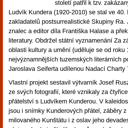
století patřil k tzv. zakáz
Ludvík Kundera (1920-2010) se stal ve 40. 
zakladatelů postsurrealistické Skupiny Ra.
znalec a editor díla Františka Halase a př
literatury. Obdržel státní vyznamenání Za zá
oblasti kultury a umění (uděluje se od roku
nejvýznamnějších tuzemských literárních p
Jaroslava Seiferta udílenou Nadací Charty 
Vlastní projekt sestavil výtvarník Josef Ru
ze svých fotografií, které vznikaly za čtyřic
přátelství s Ludvíkem Kunderou. V kaleidos
jsou i snímky Kunderových přátel, záběry 
milovaného Kunštátu i z oslav jeho devades