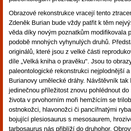
Obrazové rekonstrukce vracejí tento ztracen
Zdeněk Burian bude vždy patřit k těm nejv
věda díky novým poznatkům modifikovala p
podobě mnohých vyhynulých druhů. Předst
originálů, které jsou z velké části reprodu
díle „Velká kniha o pravěku". Jsou to obrazy
paleontologické rekonstrukci nejplodnější a 
Burianovy umělecké dráhy. Návštěvník tak 
jedinečnou příležitost znovu pohlédnout d
života v prvohorním moři hemžícím se trilo
ostnokožci, hlavonožci či pancířnatými ryba
bojující plesiosaurus s mesosaurem, hroziv
tarbosaurus nás přiblíží do druhohor. Obrov