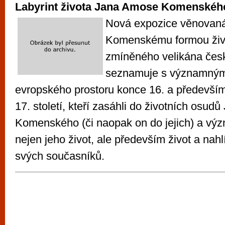
Labyrint života Jana Amose Komenskéh
Nová expozice věnovaná
Komenskému formou živo
zmíněného velikána česk
seznamuje s významným
evropského prostoru konce 16. a především
17. století, kteří zasáhli do životních osu
Komenského (či naopak on do jejich) a význ
nejen jeho život, ale především život a nahl
svých současníků.