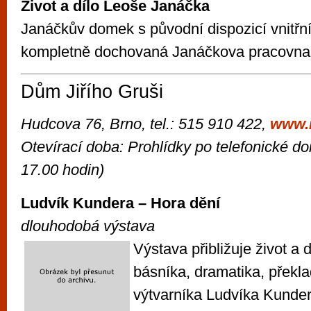
Život a dílo Leoše Janáčka
Janáčkův domek s původní dispozicí vnitřní
kompletně dochovaná Janáčkova pracovna
Dům Jiřího Gruši
Hudcova 76, Brno, tel.: 515 910 422,
www.
Otevírací doba: Prohlídky po telefonické d
17.00 hodin)
Ludvík Kundera – Hora dění
dlouhodobá výstava
Výstava přibližuje život a
básníka, dramatika, překla
výtvarníka Ludvíka Kundery