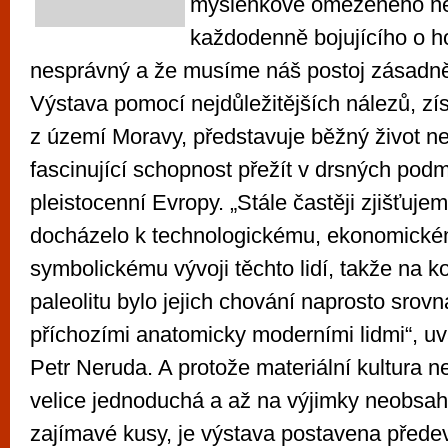
myšlenkově omezeného ne
každodenně bojujícího o ho
nesprávný a že musíme náš postoj zásadně
Výstava pomocí nejdůležitějších nálezů, z
z území Moravy, představuje běžný život nea
fascinující schopnost přežít v drsných pod
pleistocenní Evropy. „Stále častěji zjišťuje
docházelo k technologickému, ekonomické
symbolickému vývoji těchto lidí, takže na k
paleolitu bylo jejich chování naprosto srov
příchozími anatomicky moderními lidmi“, uv
Petr Neruda. A protože materiální kultura n
velice jednoduchá a až na výjimky neobsa
zajímavé kusy, je výstava postavena před