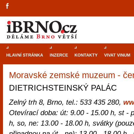
HLAVNÍ STRÁNKA
INZERCE
KONTAKTY
VIVAT VINUM
Moravské zemské muzeum - če
Průvodce
kasi
Brně: Od rulet
DIETRICHSTEINSKÝ PALÁC
automaty
Zelný trh 8, Brno, tel.: 533 435 280,
ww
Brno je měs
Otevírací doba: út: 9.00 - 15.00 h, st - 
zajímavé p
h, so, ne: 13.00 - 18.00 h, svátky (pouze
restaurace, div
Mimo jiné je ale také místem, kde si můžet
připadnou na út - ne): 13.00 - 18.00 h,