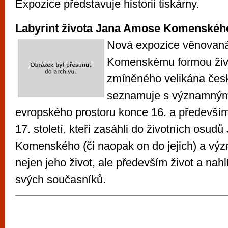
Expozice představuje historii tiskárny.
Labyrint života Jana Amose Komenskéh
Nová expozice věnovaná
Komenskému formou živo
zmíněného velikána česk
seznamuje s významným
evropského prostoru konce 16. a především
17. století, kteří zasáhli do životních osu
Komenského (či naopak on do jejich) a význ
nejen jeho život, ale především život a nahl
svých současníků.