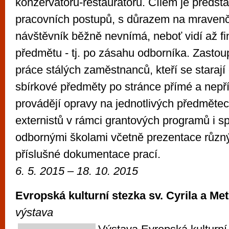
konzervátorů-restaurátorů. Cílem je předsta
pracovních postupů, s důrazem na mravenčí
návštěvník běžně nevnímá, neboť vidí až fin
předmětu - tj. po zásahu odborníka. Zastou
práce stálých zaměstnanců, kteří se starají
sbírkové předměty po stránce přímé a nep
provádějí opravy na jednotlivých předmětech
externistů v rámci grantových programů i s
odbornými školami včetně prezentace různ
příslušné dokumentace prací.
6. 5. 2015 – 18. 10. 2015
Evropská kulturní stezka sv. Cyrila a Me
výstava