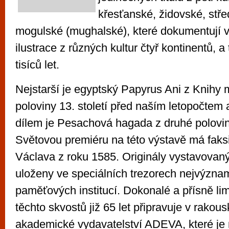
křesťanské, židovské, stř
mogulské (mughalské), které dokumentují vý
ilustrace z různých kultur čtyř kontinentů, a 
tisíců let.
Nejstarší je egyptský Papyrus Ani z Knihy m
poloviny 13. století před naším letopočtem
dílem je Pesachová hagada z druhé poloviny
Světovou premiéru na této výstavě má faksi
Václava z roku 1585. Originály vystavovaný
uloženy ve speciálních trezorech nejvýzna
paměťových institucí. Dokonalé a přísně lim
těchto skvostů již 65 let připravuje v rako
akademické vydavatelství ADEVA, které je 