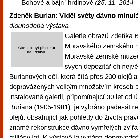
Bohové a bájní hrdinové
(25. 11. 2014 –
Zdeněk Burian: Viděl světy dávno minu
dlouhodobá výstava
Galerie obrazů Zdeňka B
Moravského zemského 
Moravské zemské muze
svých depozitářích nejvě
Burianových děl, která čítá přes 200 olejů 
doprovázených velkým množstvím kreseb a 
instalované galerii, připomínající 30 let od
Buriana (1905-1981), je vybráno padesát re
olejů, obsahující jak pohledy do života pravě
známé rekonstrukce dávno vymřelých zvířa
milióny let. K výstavě je vydána doprovodn