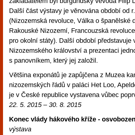
zakladatelem byl burgundský vévoda Filip 
Další část výstavy je věnována období od r
(Nizozemská revoluce, Válka o španělské d
Rakouské Nizozemí, Francouzská revoluce 
pro okolní státy). Další období představuje 
Nizozemského království a prezentaci jedno
s panovníkem, který jej založil.
Většina exponátů je zapůjčena z Muzea kan
nizozemských řádů v paláci Het Loo, Apeld
je v České republice vystavena vůbec popr
22. 5. 2015 – 30. 8. 2015
Konec vlády hákového kříže - osvoboze
výstava