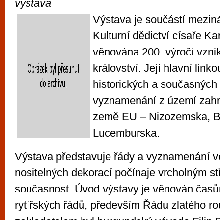
výstava
Výstava je součástí mezin
Kulturní dědictví císaře Kar
věnována 200. výročí vzn
království. Její hlavní link
historických a současných
vyznamenání z území zahr
země EU – Nizozemska, B
Lucemburska.
Výstava představuje řády a vyznamenání v
nositelných dekorací počínaje vrcholným s
současnost. Úvod výstavy je věnován časům
rytířských řádů, především Řádu zlatého ro