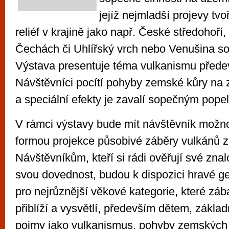
jejíž nejmladší projevy tvo
reliéf v krajině jako např. České středohoř
Čechách či Uhlířský vrch nebo Venušina s
Výstava presentuje téma vulkanismu přede
Návštěvníci pocítí pohyby zemské kůry na
a speciální efekty je zavalí sopečným pope
V rámci výstavy bude mít návštěvník možno
formou projekce působivé záběry vulkánů z
Návštěvníkům, kteří si rádi ověřují své znal
svou dovednost, budou k dispozici hravé ge
pro nejrůznější věkové kategorie, které zá
přiblíží a vysvětlí, především dětem, zákla
pojmy jako vulkanismus, pohyby zemských 