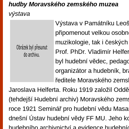
hudby Moravského zemského muzea
výstava
Výstava v Památníku Leo
připomenout velkou osobno
muzikologie, tak i českých d
Prof. PhDr. Vladimír Helfe
byl hudební vědec, pedago
organizátor a hudebník, br
ředitele Moravského zem
Jaroslava Helferta. Roku 1919 založil Oddě
(tehdejší Hudební archiv) Moravského ze
roce 1921 Seminář pro hudební vědu Masary
dnešní Ústav hudební vědy FF MU. Jeho k
hudebního archivnictví a evidence hudební