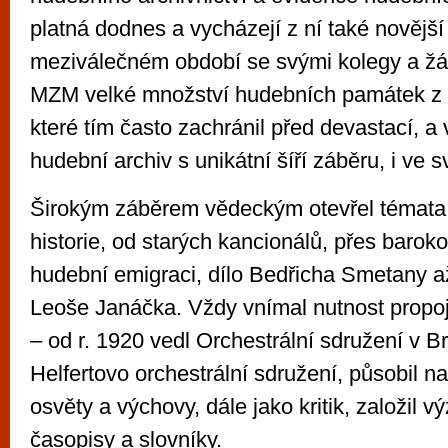
platná dodnes a vycházejí z ní také novějš
meziválečném období se svými kolegy a žák
MZM velké množství hudebních památek z
které tím často zachránil před devastací, a v
hudební archiv s unikátní šíří záběru, i ve 
Širokým záběrem vědeckým otevřel témata
historie, od starých kancionálů, přes baroko
hudební emigraci, dílo Bedřicha Smetany a
Leoše Janáčka. Vždy vnímal nutnost propoje
– od r. 1920 vedl Orchestrální sdružení v B
Helfertovo orchestrální sdružení, působil n
osvěty a výchovy, dále jako kritik, založil
časopisy a slovníky.