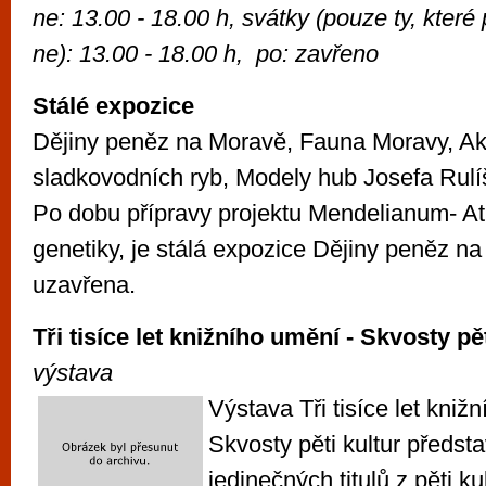
ne: 13.00 - 18.00 h, svátky (pouze ty, které
ne): 13.00 - 18.00 h, po: zavřeno
Stálé expozice
Dějiny peněz na Moravě, Fauna Moravy, A
sladkovodních ryb, Modely hub Josefa Rulí
Po dobu přípravy projektu Mendelianum- Atr
genetiky, je stálá expozice Dějiny peněz 
uzavřena.
Tři tisíce let knižního umění - Skvosty pět
výstava
Výstava Tři tisíce let knižn
Skvosty pěti kultur předsta
jedinečných titulů z pěti ku