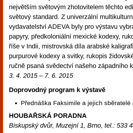
největším světovým zhotovitelem těchto edic
světový standard. Z univerzální multikultur
vydavatelství ADEVA byly pro výstavu vyb
papyry, předkoloniální mexické kodexy, ru
říše v Indii, mistrovská díla arabské kaligra
purpurové kodexy a svitky, rukopis židovs
ručně psaná svědectví našeho západního ku
3. 4. 2015 – 7. 6. 2015
Doprovodný program k výstavě
Přednáška Faksimile a jejich sběratelé
HOUBAŘSKÁ PORADNA
Biskupský dvůr, Muzejní 1, Brno, tel.: 533 