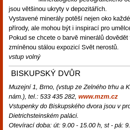
jsou většinou ukryty v depozitářích.
Vystavené minerály potěší nejen oko každé
přírody, ale mohou být i inspirací pro uměl
Pokud se chcete o barvě minerálů dovědět v
zmíněnou stálou expozicí Svět nerostů.
vstup volný
BISKUPSKÝ DVŮR
Muzejní 1, Brno, (vstup ze Zelného trhu a
nám.),
tel.: 533 435 282,
www.mzm.cz
Vstupenky do Biskupského dvora jsou v pro
Dietrichsteinském paláci.
Otevírací doba: út: 9.00 - 15.00 h, st - pá: 9