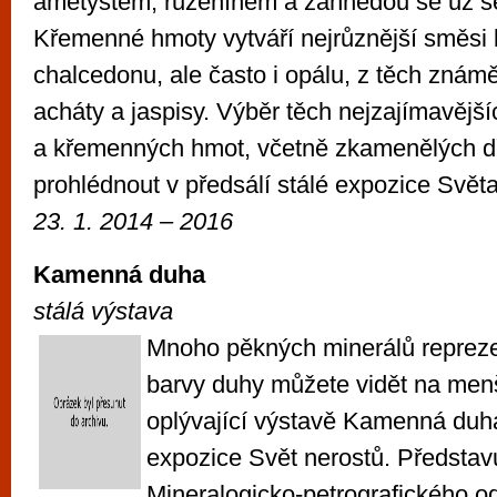
ametystem, růženínem a záhnědou se už 
Křemenné hmoty vytváří nejrůznější směsi
chalcedonu, ale často i opálu, z těch známě
acháty a jaspisy. Výběr těch nejzajímavějš
a křemenných hmot, včetně zkamenělých dř
prohlédnout v předsálí stálé expozice Světa
23. 1. 2014 – 2016
Kamenná duha
stálá výstava
Mnoho pěkných minerálů repreze
barvy duhy můžete vidět na menš
oplývající výstavě Kamenná duha
expozice Svět nerostů. Představu
Mineralogicko-petrografického o