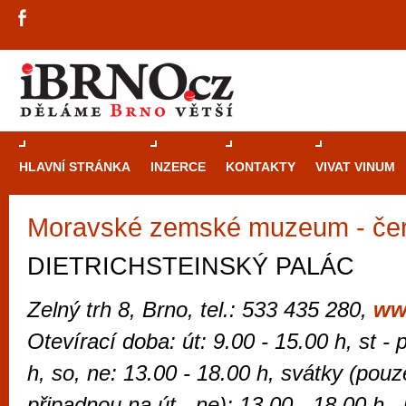
HLAVNÍ STRÁNKA
INZERCE
KONTAKTY
VIVAT VINUM
Moravské zemské muzeum - če
Průvodce
kasi
Brně: Od rulet
DIETRICHSTEINSKÝ PALÁC
automaty
Zelný trh 8, Brno, tel.: 533 435 280,
ww
Brno je měs
Otevírací doba: út: 9.00 - 15.00 h, st - 
zajímavé p
h, so, ne: 13.00 - 18.00 h, svátky (pouze
restaurace, div
Mimo jiné je ale také místem, kde si můžet
připadnou na út - ne): 13.00 - 18.00 h,