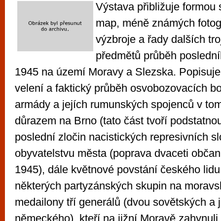
Výstava přibližuje formou 
map, méně známých fotogra
výzbroje a řady dalších tr
předmětů průběh poslední
1945 na území Moravy a Slezska. Popisuje
velení a faktický průběh osvobozovacích b
armády a jejích rumunských spojenců v tom
důrazem na Brno (tato část tvoří podstatnou
poslední zločin nacistických represivních sl
obyvatelstvu města (poprava dvaceti občan
1945), dále květnové povstání českého lidu,
některých partyzánských skupin na morav
medailony tří generálů (dvou sovětských a
německého), kteří na jižní Moravě zahynul