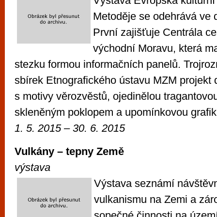
Výstava Evropská kulturní 
Metoděje se odehrává ve 
První zajišťuje Centrála c
východní Moravu, která ma
stezku formou informačních panelů. Trojroz
sbírek Etnografického ústavu MZM projekt 
s motivy věrozvěstů, ojedinělou tragantovou
skleněným poklopem a upomínkovou grafik
1. 5. 2015 – 30. 6. 2015
Vulkány – tepny Země
výstava
Výstava seznámí návštěv
vulkanismu na Zemi a zár
sopečné činnosti na území