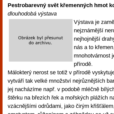
Pestrobarevný svět křemenných hmot k
dlouhodobá výstava
Výstava je zam
nejznámější ner
nejhojnější dra
nás a to křemen
mnohotvárnost j
přírodě.
Málokterý nerost se totiž v přírodě vyskytuj
vytváří tak velké množství nejrůznějších ba
jej nacházíme např. v podobě mléčně bílýc
štěrku na březích řek a mořských plážích 
vzácnějšími odrůdami, jako čirým křišťálem