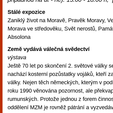
vyzkoušet různé kasinové hry. V neustál
metropoli naleznete širokou nabídku her o
Stálé expozice
po moderní automaty jak pro pravidelné n
Zaniklý život na Moravě, Pravěk Moravy, V
příležitostné hráče. V...
Morava ve středověku, Svět nerostů, Památn
Absolona
Země vydává válečná svědectví
výstava
Ještě 70 let po skončení 2. světové války s
nachází kosterní pozůstatky vojáků, kteří z
války. Nejen těch německých, kterým v pod
roku 1990 věnována pozornost, ale překvap
rumunských. Protože jednou z forem činnost
oddělení MZM je rovněž pátrání a vyzvedáv