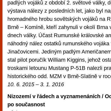
padlých vojáků z období 2. světové války,
výstava nálezy z posledních let, jako byl n
hromadného hrobu sovětských vojáků na R
Brně – Komíně, kteří zahynuli v okolí Brna 
dnech války. Účast Rumunské královské a
náhodný nález ostatků rumunského vojáka 
Jinačovicemi. Jediným padlým Američanem
stal pilot poručík William Kiggins, jehož ost
troskami letounu Mustang P-51B nalezli pr
historického odd. MZM v Brně-Slatině v roc
10. 6. 2015 – 3. 1. 2016
Nizozemí v řádech a vyznamenáních / Od
po současnost