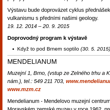
Výstavu bude doprovázet cyklus přednáše
vulkanismu s předními našimi geology.
19. 12. 2014 – 20. 9. 2015
Doprovodný program k výstavě
Když to pod Brnem soptilo
(30. 5. 2015
MENDELIANUM
Muzejní 1, Brno, (vstup ze Zelného trhu a
nám.), tel.: 549 211 703,
www.mendelianu
www.mzm.cz
Mendelianum - Mendelovo muzejní centrum
Moravském zemské muzeu v roce 1962, pr