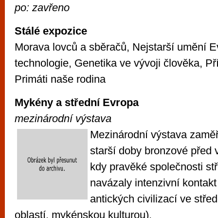
po: zavřeno
Stálé expozice
Morava lovců a sběračů, Nejstarší umění Ev
technologie, Genetika ve vývoji člověka, Př
Primáti naše rodina
Mykény a střední Evropa
mezinárodní výstava
Mezinárodní výstava zamě
starší doby bronzové před v
kdy pravěké společnosti st
navázaly intenzivní kontakt
antických civilizací ve stř
oblastí, mykénskou kulturou).