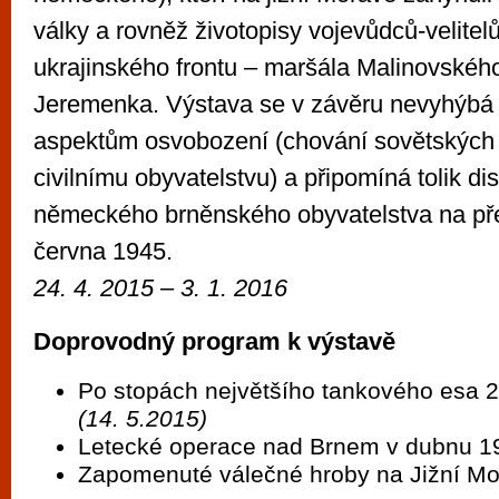
války a rovněž životopisy vojevůdců-velitelů
ukrajinského frontu – maršála Malinovskéh
Jeremenka. Výstava se v závěru nevyhýbá 
aspektům osvobození (chování sovětských 
civilnímu obyvatelstvu) a připomíná tolik d
německého brněnského obyvatelstva na př
června 1945.
24. 4. 2015 – 3. 1. 2016
Doprovodný program k výstavě
Po stopách největšího tankového esa 2
(14. 5.2015)
Letecké operace nad Brnem v dubnu 1
Zapomenuté válečné hroby na Jižní M