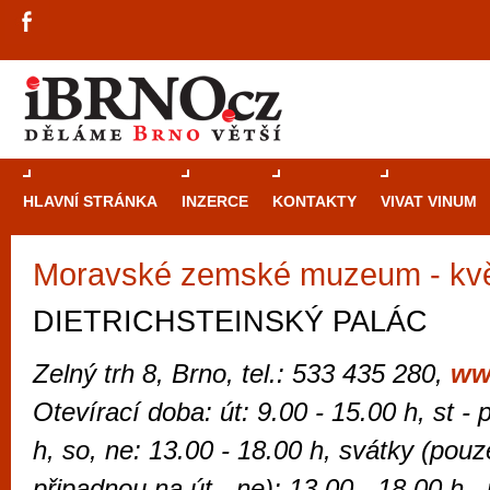
HLAVNÍ STRÁNKA
INZERCE
KONTAKTY
VIVAT VINUM
Moravské zemské muzeum - kv
Průvodce
kasi
Brně: Od rulet
DIETRICHSTEINSKÝ PALÁC
automaty
Zelný trh 8, Brno, tel.: 533 435 280,
ww
Brno je měs
Otevírací doba: út: 9.00 - 15.00 h, st - 
zajímavé p
h, so, ne: 13.00 - 18.00 h, svátky (pouze
restaurace, div
Mimo jiné je ale také místem, kde si můžet
připadnou na út - ne): 13.00 - 18.00 h,