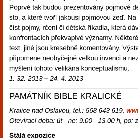
Poprvé tak budou prezentovány pojmové des
sto, a které tvoří jakousi pojmovou zeď. 
číst pojmy, rčení či dětská říkadla, která dá
konfrontacích překvapivé významy. Některé
text, jiné jsou kresebně komentovány. Výs
připomene neobyčejně velkou invenci a ne
myšlení tohoto velikána konceptualismu.
1. 32. 2013 – 24. 4. 2013
PAMÁTNÍK BIBLE KRALICKÉ
Kralice nad Oslavou, tel.: 568 643 619,
ww
Otevírací doba: út - ne: 9.00 - 13.00 h, po:
Stálá expozice