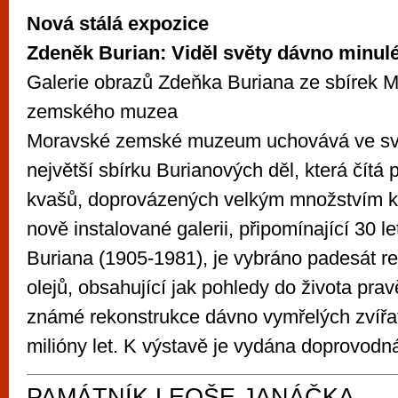
Nová stálá expozice
Zdeněk Burian: Viděl světy dávno minu
Galerie obrazů Zdeňka Buriana ze sbírek 
zemského muzea
Moravské zemské muzeum uchovává ve svý
největší sbírku Burianových děl, která čítá 
kvašů, doprovázených velkým množstvím kr
nově instalované galerii, připomínající 30 l
Buriana (1905-1981), je vybráno padesát re
olejů, obsahující jak pohledy do života pravě
známé rekonstrukce dávno vymřelých zvířa
milióny let. K výstavě je vydána doprovo
PAMÁTNÍK LEOŠE JANÁČKA