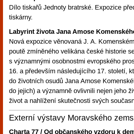
Dílo tiskařů Jednoty bratrské. Expozice před
tiskárny.
Labyrint života Jana Amose Komenskéh
Nová expozice věnovaná J. A. Komenskému
poutě zmíněného velikána české historie 
s významnými osobnostmi evropského pros
16. a především následujícího 17. století, kt
do životních osudů Jana Amose Komenskéh
do jejich) a významně ovlivnili nejen jeho ž
život a nahlížení skutečnosti svých současn
Externí výstavy Moravského zem
Charta 77 / Od občanského vzdoru k dem