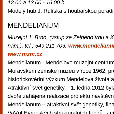
12.00 a 13.00 - 16.00 h
Modely hub J. Rulíška s houbařskou porad
MENDELIANUM
Muzejní 1, Brno, (vstup ze Zelného trhu a
nám.), tel.: 549 211 703,
www.mendelianu
www.mzm.cz
Mendelianum - Mendelovo muzejní centrum
Moravském zemské muzeu v roce 1962, pr
historickovědní výzkum Mendelova života a 
Atraktivní svět genetiky – 1. ledna 2012 b
dvoře zahájena realizace projektu návštěvn
Mendelianum – atraktivní svět genetiky, fi
VaVpI Evropských strukturálních fondů, s c