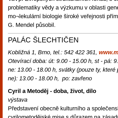
problematiky vědy a výzkumu v oblasti gene
mo¬lekulární biologie široké veřejnosti přím
G. Mendel působil.
PALÁC ŠLECHTIČEN
Kobližná 1, Brno, tel.: 542 422 361,
www.m
Otevírací doba: út: 9.00 - 15.00 h, st - pá: 9
ne: 13.00 - 18.00 h, svátky (pouze ty, které
ne): 13.00 - 18.00 h, po: zavřeno
Cyril a Metoděj - doba, život, dílo
výstava
Představení obecně kulturního a společe
cyrilometodějské mise s důrazem na zásadno