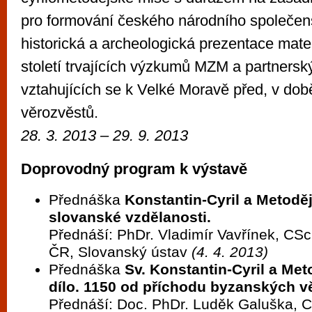
pro formování českého národního společen
historická a archeologická prezentace mater
století trvajících výzkumů MZM a partnersk
vztahujících se k Velké Moravě před, v dob
věrozvěstů.
28. 3. 2013 – 29. 9. 2013
Doprovodný program k výstavě
Přednáška
Konstantin-Cyril a Metodě
slovanské vzdělanosti.
Přednáší: PhDr. Vladimír Vavřínek, CS
ČR, Slovanský ústav
(4. 4. 2013)
Přednáška
Sv. Konstantin-Cyril a Meto
dílo. 1150 od příchodu byzanských v
Přednáší: Doc. PhDr. Luděk Galuška, 