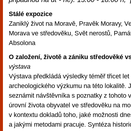
vyzkoušet různé kasinové hry. V neustál
metropoli naleznete širokou nabídku her o
Stálé expozice
po moderní automaty jak pro pravidelné n
Zaniklý život na Moravě, Pravěk Moravy, V
příležitostné hráče. V...
Morava ve středověku, Svět nerostů, Památn
Absolona
O založení, životě a zániku středověké v
výstava
Výstava předkládá výsledky téměř třicet let 
archeologického výzkumu na této lokalitě. J
seznámit návštěvníka s poznatky z tohoto 
úrovní života obyvatel ve středověku na 
v kontextu dokladů toho, jaké možnosti dn
a jakými metodami pracuje. Syntéza histor