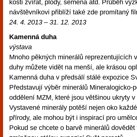
kosti zvířat, plody, semena atd. Průběh vý
návštěvníkovi přiblíží také zde promítaný fi
24. 4. 2013 – 31. 12. 2013
Kamenná duha
výstava
Mnoho pěkných minerálů reprezentujících 
duhy můžete vidět na menší, ale krásou opl
Kamenná duha v předsálí stálé expozice Sv
Představují výběr minerálů Mineralogicko-p
oddělení MZM, které jsou většinou ukryty v 
Vystavené minerály potěší nejen oko každé
přírody, ale mohou být i inspirací pro uměl
Pokud se chcete o barvě minerálů dovědět v