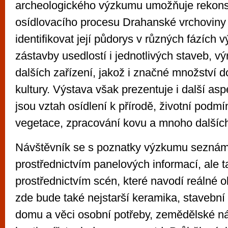
archeologického výzkumu umožňuje rekons
osídlovacího procesu Drahanské vrchoviny i
identifikovat její půdorys v různých fázích výv
zástavby usedlostí i jednotlivých staveb, v
dalších zařízení, jakož i značné množství 
kultury. Výstava však prezentuje i další asp
jsou vztah osídlení k přírodě, životní podm
vegetace, zpracování kovu a mnoho dalšíc
Návštěvník se s poznatky výzkumu seznám
prostřednictvím panelových informací, ale t
prostřednictvím scén, které navodí reálné 
zde bude také nejstarší keramika, stavební
domu a věci osobní potřeby, zemědělské ná