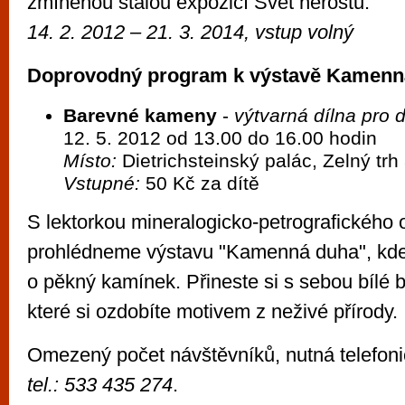
zmíněnou stálou expozicí Svět nerostů.
14. 2. 2012 – 21. 3. 2014, vstup volný
Doprovodný program k výstavě
Kamenn
Barevné kameny
-
výtvarná dílna pro d
12. 5. 2012 od 13.00 do 16.00 hodin
Místo:
Dietrichsteinský palác, Zelný trh
Vstupné:
50 Kč za dítě
S lektorkou mineralogicko-petrografického 
prohlédneme výstavu "Kamenná duha", kde 
o pěkný kamínek. Přineste si s sebou bílé b
které si ozdobíte motivem z neživé přírody.
Omezený počet návštěvníků, nutná telefoni
tel.: 533 435 274
.