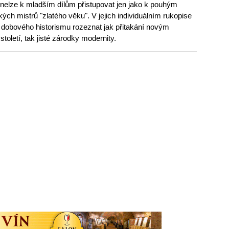
 nelze k mladším dílům přistupovat jen jako k pouhým
h mistrů "zlatého věku". V jejich individuálním rukopise
obového historismu rozeznat jak přitakání novým
oletí, tak jisté zárodky modernity.