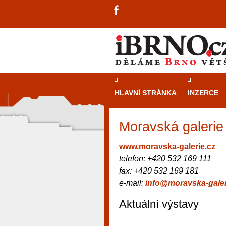
HLAVNÍ STRÁNKA
INZERCE
Moravská galerie
www.moravska-galerie.cz
telefon: +420 532 169 111
fax: +420 532 169 181
e-mail:
info@moravska-galer
Aktuální výstavy
návštěvníky, tak pro příležitostné h