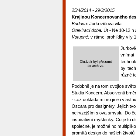
25/4/2014 - 29/3/2015
Krajinou Koncernovaného de
Budova:
Jurkovičova vila
Otevírací doba:
Út - Ne 10-12 h 
Vstupné:
v rámci prohlídky vily 
Jurkovi
vnímat 
technol
byl tec
různé t
Podobně je na tom dvojice světo
Studia Koncern. Absolventi brn
- což dokládá mimo jiné i vlastn
Oscara pro designéry. Jejich t
nejryzejším slova smyslu. Do če
inspirativní myšlenky. Co je to 
společně, je možné ho multipliko
promítá design do našich životů