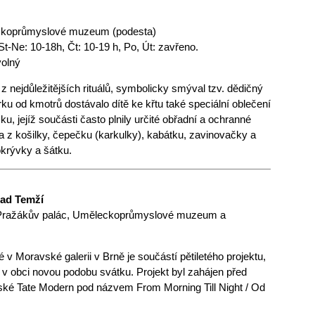
koprůmyslové muzeum (podesta)
t-Ne: 10-18h, Čt: 10-19 h, Po, Út: zavřeno.
volný
 z nejdůležitějších rituálů, symbolicky smýval tzv. dědičný
ku od kmotrů dostávalo dítě ke křtu také speciální oblečení
čku, jejíž součásti často plnily určité obřadní a ochranné
a z košilky, čepečku (karkulky), kabátku, zavinovačky a
pokrývky a šátku.
nad Temží
, Pražákův palác, Uměleckoprůmyslové muzeum a
v Moravské galerii v Brně je součástí pětiletého projektu,
 v obci novou podobu svátku. Projekt byl zahájen před
nské Tate Modern pod názvem From Morning Till Night / Od