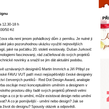
Celý článek...
signu
a 12.30-18 h
100/50 Kč
čova vila není jenom pohádkový dům z perníku. Je nutné ji
také jako pozoruhodnou ukázku využití nejnovějších
ogií, jaké na počátku 20. století existovaly. Dušan Jurkovič
hnologiemi fascinovaný, rád začleňoval do svých projektů
echnické novinky a snažil se jim dát aktuální podobu.
vě uznávaných designérů Martin Immrich a Jiří Přibyl ze
ěnské FAVU VUT patří mezi nejúspěšnější české designéry
ictví červených puntíků - Red Dot Design Award, analogie
vorba osciluje mezi konceptuálním uměním a designem v
ského prostoru díky řadě svých projektů přinesli velmi
design a co je to umění, může existovat design nebo umění
vat? A co je pomíjivější - umění nebo design? Jak se
 a život do designu? Spousty otázek a odpovědí.