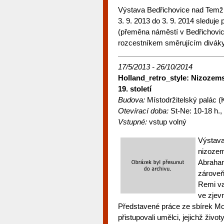
Výstava Bedřichovice nad Temž
3. 9. 2013 do 3. 9. 2014 sleduje
(přeměna náměstí v Bedřichovicí
rozcestníkem směrujícím diváky 
17/5/2013 - 26/10/2014
Holland_retro_style: Nizozems
19. století
Budova:
Místodržitelský palác (
Otevírací doba:
St-Ne: 10-18 h., 
Vstupné:
vstup volný
Výstava
nizozem
Abraham
zároveň
Remi va
ve zjev
Představené práce ze sbírek Mor
přistupovali umělci, jejichž živo