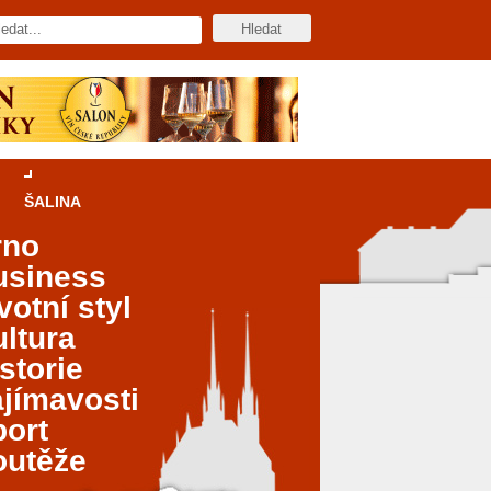
ŠALINA
rno
usiness
votní styl
ltura
storie
jímavosti
port
outěže