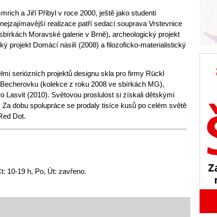
mrich a Jiří Přibyl v roce 2000, ještě jako studenti
ejzajímavější realizace patří sedací souprava Vrstevnice
sbírkách Moravské galerie v Brně), archeologický projekt
ký projekt Domácí násilí (2008) a filozoficko-materialistický
elmi seriózních projektů designu skla pro firmy Rückl
 Becherovku (kolekce z roku 2008 ve sbírkách MG),
 Lasvit (2010). Světovou proslulost si získali dětskými
 Za dobu spolupráce se prodaly tisíce kusů po celém světě
Red Dot.
t: 10-19 h, Po, Út: zavřeno.