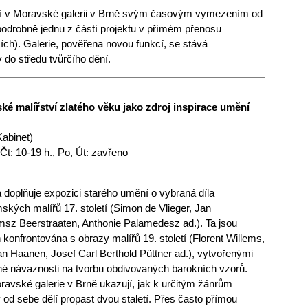
í v Moravské galerii v Brně svým časovým vymezením od
 podrobně jednu z částí projektu v přímém přenosu
ch). Galerie, pověřena novou funkcí, se stává
do středu tvůrčího dění.
ké malířství zlatého věku jako zdroj inspirace umění
Kabinet)
Čt: 10-19 h., Po, Út: zavřeno
 doplňuje expozici starého umění o vybraná díla
ských malířů 17. století (Simon de Vlieger, Jan
sz Beerstraaten, Anthonie Palamedesz ad.). Ta jsou
 konfrontována s obrazy malířů 19. století (Florent Willems,
n Haanen, Josef Carl Berthold Püttner ad.), vytvořenými
né návaznosti na tvorbu obdivovaných barokních vzorů.
avské galerie v Brně ukazují, jak k určitým žánrům
ty od sebe dělí propast dvou staletí. Přes často přímou