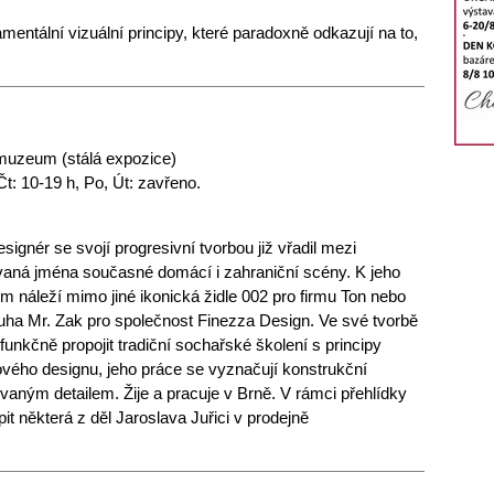
mentální vizuální principy, které paradoxně odkazují na to,
uzeum (stálá expozice)
t: 10-19 h, Po, Út: zavřeno.
signér se svojí progresivní tvorbou již vřadil mezi
aná jména současné domácí i zahraniční scény. K jeho
ím náleží mimo jiné ikonická židle 002 pro firmu Ton nebo
uha Mr. Zak pro společnost Finezza Design. Ve své tvorbě
funkčně propojit tradiční sochařské školení s principy
vého designu, jeho práce se vyznačují konstrukční
vaným detailem. Žije a pracuje v Brně. V rámci přehlídky
t některá z děl Jaroslava Juřici v prodejně
.