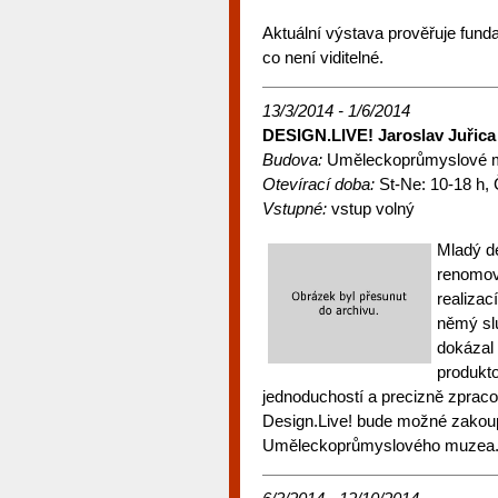
Aktuální výstava prověřuje funda
co není viditelné.
13/3/2014 - 1/6/2014
DESIGN.LIVE! Jaroslav Juřica
Budova:
Uměleckoprůmyslové m
Otevírací doba:
St-Ne: 10-18 h, Č
Vstupné:
vstup volný
Mladý de
renomov
realizac
němý sl
dokázal 
produkto
jednoduchostí a precizně zpraco
Design.Live! bude možné zakoupi
Uměleckoprůmyslového muzea