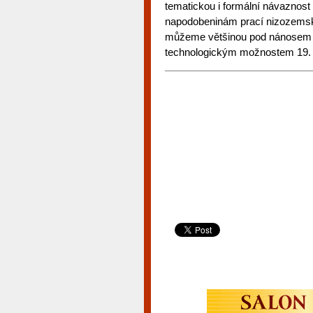
tematickou i formální návaznost
napodobeninám prací nizozemskýc
můžeme většinou pod nánosem d
technologickým možnostem 19. st