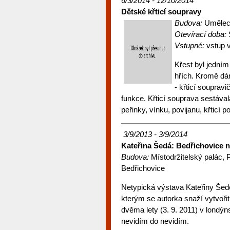
6/3/2014 - 12/10/2014
Dětské křticí soupravy
Budova:
Umělec
Otevírací doba:
S
Vstupné:
vstup 
Křest byl jedním
hřích. Kromě dár
- křticí soupravi
funkce. Křticí souprava sestával
peřinky, vínku, povijanu, křticí 
3/9/2013 - 3/9/2014
Kateřina Šedá: Bedřichovice 
Budova:
Místodržitelský palác
Bedřichovice
Netypická výstava Kateřiny Šedé 
kterým se autorka snaží vytvořit
dvěma lety (3. 9. 2011) v londý
nevidím do nevidím.