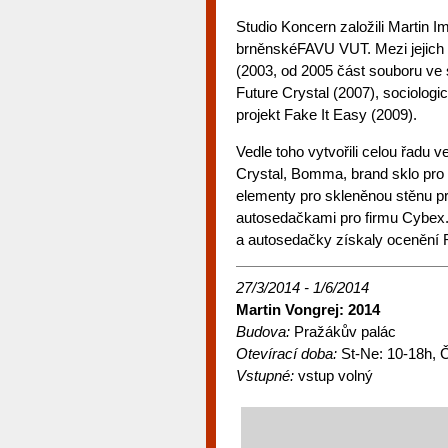
Studio Koncern založili Martin Im
brněnskéFAVU VUT. Mezi jejich n
(2003, od 2005 část souboru ve 
Future Crystal (2007), sociologic
projekt Fake It Easy (2009).
Vedle toho vytvořili celou řadu v
Crystal, Bomma, brand sklo pro
elementy pro skleněnou stěnu pro
autosedačkami pro firmu Cybex.
a autosedačky získaly ocenění 
27/3/2014 - 1/6/2014
Martin Vongrej: 2014
Budova:
Pražákův palác
Otevírací doba:
St-Ne: 10-18h, Č
Vstupné:
vstup volný