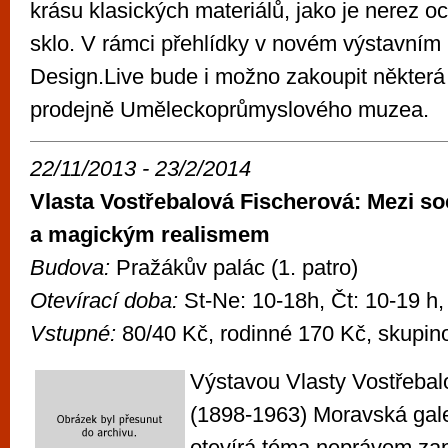
krásu klasických materiálů, jako je nerez oc
sklo. V rámci přehlídky v novém výstavním 
Design.Live bude i možno zakoupit některá 
prodejně Uměleckoprůmyslového muzea.
22/11/2013 - 23/2/2014
Vlasta Vostřebalová Fischerová: Mezi s
a magickým realismem
Budova:
Pražákův palác (1. patro)
Otevírací doba:
St-Ne: 10-18h, Čt: 10-19 h,
Vstupné:
80/40 Kč, rodinné 170 Kč, skupin
Výstavou Vlasty Vostřebal
(1898-1963) Moravská gale
otevírá téma neprávem z