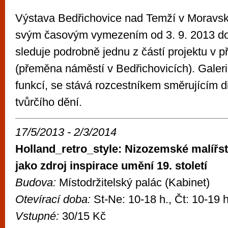
Výstava Bedřichovice nad Temží v Moravské
svým časovým vymezením od 3. 9. 2013 do
sleduje podrobně jednu z částí projektu v 
(přeměna náměstí v Bedřichovicích). Galer
funkcí, se stává rozcestníkem směrujícím d
tvůrčího dění.
17/5/2013 - 2/3/2014
Holland_retro_style: Nizozemské malířst
jako zdroj inspirace umění 19. století
Budova:
Místodržitelský palác (Kabinet)
Otevírací doba:
St-Ne: 10-18 h., Čt: 10-19 h
Vstupné:
30/15 Kč