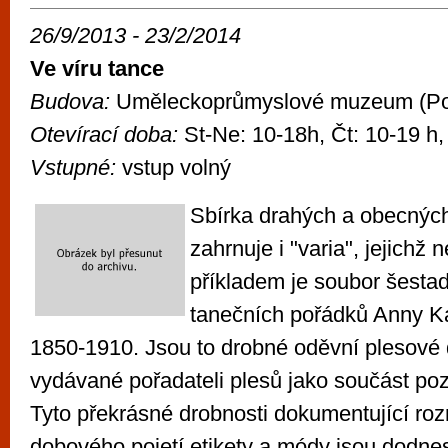
26/9/2013 - 23/2/2014
Ve víru tance
Budova:
Uměleckoprůmyslové muzeum (Po
Otevírací doba:
St-Ne: 10-18h, Čt: 10-19 h,
Vstupné:
vstup volný
Sbírka drahých a obecnýc
zahrnuje i "varia", jejichž
příkladem je soubor šesta
tanečních pořádků Anny Ka
1850-1910. Jsou to drobné oděvní plesové 
vydávané pořadateli plesů jako součást po
Tyto překrásné drobnosti dokumentující roz
dobového pojetí etikety a módy jsou dodn