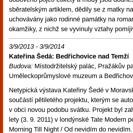
sběratelským artiklem, dědily se z matky na
uchovávány jako rodinné památky na roman
okamžiky, z nichž se vyvinuly vztahy pomíjiv
3/9/2013 - 3/9/2014
Kateřina Šedá: Bedřichovice nad Temží
Budova:
Místodržitelský palác, Pražákův pa
Uměleckoprůmyslové muzeum a Bedřichov
Netypická výstava Kateřiny Šedé v Moravské
součástí pětiletého projektu, kterým se auto
v obci novou podobu svátku. Projekt byl z
lety (3. 9. 2011) v londýnské Tate Modern
Morning Till Night / Od nevidím do nevidím.