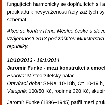
fungujících harmonicky se doplňujících sil a
protikladu k nevyváženosti řady zažitých 
schémat.
Akce se koná v rámci Měsíce české a slove
vzájemnosti 2013 pod záštitou Ministerstva
republiky.
18/10/2013 - 19/1/2014
Jaromír Funke - mezi konstrukcí a emoc
Budova:
Místodržitelský palác
Otevírací doba:
St-Ne: 10-18h, Čt: 10-19 h,
Vstupné:
100/50 Kč, rodinné 220 Kč, skupi
Jaromír Funke (1896–1945) patřil mezi prů