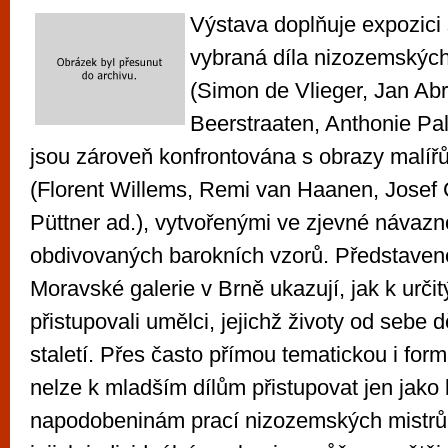
Výstava doplňuje expozici
vybraná díla nizozemských 
(Simon de Vlieger, Jan A
Beerstraaten, Anthonie Pa
jsou zároveň konfrontována s obrazy malířů 
(Florent Willems, Remi van Haanen, Josef 
Püttner ad.), vytvořenými ve zjevné návazn
obdivovaných barokních vzorů. Představené
Moravské galerie v Brně ukazují, jak k urč
přistupovali umělci, jejichž životy od sebe 
staletí. Přes často přímou tematickou i for
nelze k mladším dílům přistupovat jen jak
napodobeninám prací nizozemských mistrů 