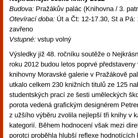
Budova:
Pražákův palác (Knihovna / 3. patr
Otevírací doba:
Út a Čt: 12-17.30, St a Pá:
zavřeno
Vstupné:
vstup volný
Výsledky již 48. ročníku soutěže o Nejkrás
roku 2012 budou letos poprvé představeny 
knihovny Moravské galerie v Pražákově pal
utkalo celkem 230 knižních titulů ze 125 na
studentských prací ze šesti uměleckých šk
porota vedená grafickým designérem Petre
z užšího výběru zvolila nejlepší tři knihy v
kategorií. Během hodnocení však mezi dire
porotci proběhla hlubší reflexe hodnotících kr