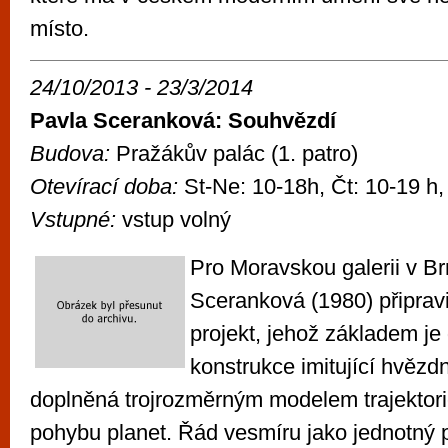
místo.
24/10/2013 - 23/3/2014
Pavla Sceranková: Souhvězdí
Budova:
Pražákův palác (1. patro)
Otevírací doba:
St-Ne: 10-18h, Čt: 10-19 h,
Vstupné:
vstup volný
Pro Moravskou galerii v B
Sceranková (1980) připravil
projekt, jehož základem je 
konstrukce imitující hvěz
doplněná trojrozměrným modelem trajektori
pohybu planet. Řád vesmíru jako jednotný p