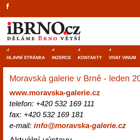
HLAVNÍ STRÁNKA
INZERCE
KONTAKTY
VIVAT VINUM
Moravská galerie v Brně - leden 2
Průvodce
kasi
Brně: Od rulet
www.moravska-galerie.cz
automaty
telefon: +420 532 169 111
Brno je měs
fax: +420 532 169 181
zajímavé p
e-mail:
info@moravska-galerie.cz
restaurace, div
Mimo jiné je ale také místem, kde si můžet