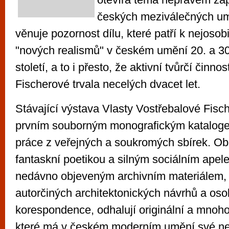
českých meziválečných um
věnuje pozornost dílu, které patří k nejoso
"nových realismů" v českém umění 20. a 30
století, a to i přesto, že aktivní tvůrčí činn
Fischerové trvala necelých dvacet let.
Stávající výstava Vlasty Vostřebalové Fisc
prvním souborným monografickým kataloge
práce z veřejných a soukromých sbírek. Ob
fantaskní poetikou a silným sociálním apel
nedávno objeveným archivním materiálem,
autorčiných architektonických návrhů a oso
korespondence, odhalují originální a mnoho
které má v českém moderním umění své ne