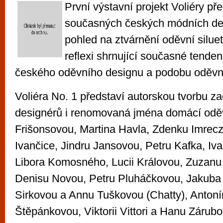
První výstavní projekt Voliéry př
současných českých módních des
pohled na ztvárnění oděvní silue
reflexi shrnující současné tende
českého oděvního designu a podobu oděvní
Voliéra No. 1 představí autorskou tvorbu z
designérů i renomovaná jména domácí oděv
Frišonsovou, Martina Havla, Zdenku Imrec
Ivančice, Jindru Jansovou, Petru Kafka, I
Libora Komosného, Lucii Královou, Zuzanu
Denisu Novou, Petru Pluháčkovou, Jakuba
Sirkovou a Annu Tuškovou (Chatty), Anton
Štěpánkovou, Viktorii Vittori a Hanu Zárub