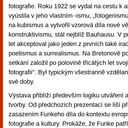
fotografie. Roku 1922 se vydal na cestu k ab
vyústila v jeho vlastním -ismu, „fotogenism
na kubismus a vytvořil vzorová díla nové vě
konstruktivismu, stál nejblíž Bauhausu. V 
let akceptoval jako jeden z prvních také ira
poetismus a surrealismus. Na Bretonově po
setkání založil po polovině třicátých let svo
fotografii". Byl typickým všestranně vzděla
své doby.
Výstava přiblíží především logiku utvářen
tvorby. Od předchozích prezentací se liší 
zasazením Funkeho díla do kontextu evrop
fotografie a kultury. Prokáže, že Funke patří