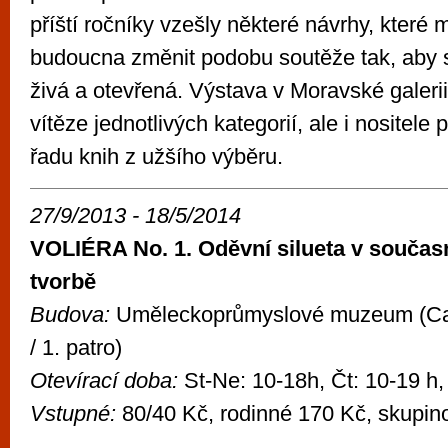
příští ročníky vzešly některé návrhy, které
budoucna změnit podobu soutěže tak, aby s
živá a otevřená. Výstava v Moravské galeri
vítěze jednotlivých kategorií, ale i nositele
řadu knih z užšího výběru.
27/9/2013 - 18/5/2014
VOLIÉRA No. 1. Oděvní silueta v souča
tvorbě
Budova:
Uměleckoprůmyslové muzeum (Ca
/ 1. patro)
Otevírací doba:
St-Ne: 10-18h, Čt: 10-19 h,
Vstupné:
80/40 Kč, rodinné 170 Kč, skupin