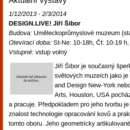
Aktuální výstavy
vyzkoušet různé kasinové hry. V neustál
metropoli naleznete širokou nabídku her o
1/12/2013 - 2/3/2014
po moderní automaty jak pro pravidelné n
DESIGN.LIVE! Jiří Šibor
příležitostné hráče. V...
Budova:
Uměleckoprůmyslové muzeum (stá
Otevírací doba:
St-Ne: 10-18h, Čt: 10-19 h,
Vstupné:
vstup volný
Jiří Šibor je současný šper
světových muzeích jako je
and Design New-York neb
Arts, Houston, USA pochází
a pracuje. Předpokladem pro jeho tvorbu je 
znalost technologie opracování kovů a prak
tomto oboru. Jeho geometricky artikulované