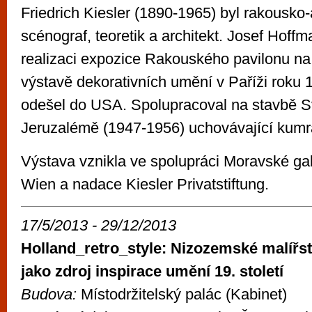
Friedrich Kiesler (1890-1965) byl rakousko
scénograf, teoretik a architekt. Josef Hoffm
realizaci expozice Rakouského pavilonu n
výstavě dekorativních umění v Paříži roku
odešel do USA. Spolupracoval na stavbě S
Jeruzalémě (1947-1956) uchovávající kumrá
Výstava vznikla ve spolupráci Moravské ga
Wien a nadace Kiesler Privatstiftung.
17/5/2013 - 29/12/2013
Holland_retro_style: Nizozemské malířst
jako zdroj inspirace umění 19. století
Budova:
Místodržitelský palác (Kabinet)