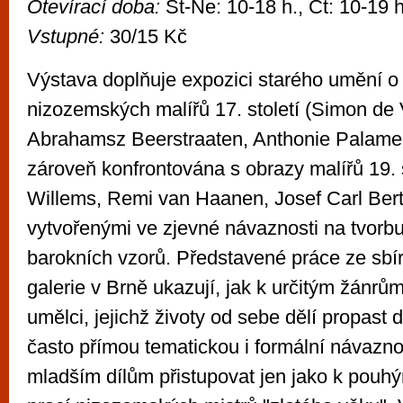
Otevírací doba:
St-Ne: 10-18 h., Čt: 10-19 h
Vstupné:
30/15 Kč
Výstava doplňuje expozici starého umění o 
nizozemských malířů 17. století (Simon de 
Abrahamsz Beerstraaten, Anthonie Palamed
zároveň konfrontována s obrazy malířů 19. s
Willems, Remi van Haanen, Josef Carl Berth
vytvořenými ve zjevné návaznosti na tvorb
barokních vzorů. Představené práce ze sb
galerie v Brně ukazují, jak k určitým žánrům
umělci, jejichž životy od sebe dělí propast d
často přímou tematickou i formální návazno
mladším dílům přistupovat jen jako k pou