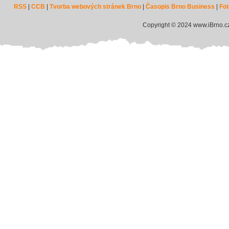
RSS
|
CCB
|
Tvorba webových stránek Brno
|
Časopis Brno Business
|
Fot
Copyright © 2024 www.iBrno.c