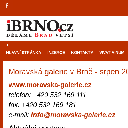
HLAVNÍ STRÁNKA
INZERCE
KONTAKTY
VIVAT VINUM
Moravská galerie v Brně - srpen 2
Průvodce
kasi
Brně: Od rulet
www.moravska-galerie.cz
automaty
telefon: +420 532 169 111
Brno je měs
fax: +420 532 169 181
zajímavé p
e-mail:
info@moravska-galerie.cz
restaurace, div
Mimo jiné je ale také místem, kde si můžet