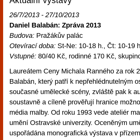
Aktuální výstavy
vyzkoušet různé kasinové hry. V neustál
metropoli naleznete širokou nabídku her o
26/7/2013 - 27/10/2013
po moderní automaty jak pro pravidelné n
Daniel Balabán: Zpráva 2013
příležitostné hráče. V...
Budova:
Pražákův palác
Otevírací doba:
St-Ne: 10-18 h., Čt: 10-19 h
Vstupné:
80/40 Kč, rodinné 170 Kč, skupin
Laureátem Ceny Michala Ranného za rok 20
Balabán, který patří k nepřehlédnutelným 
současné umělecké scény, zvláště pak k au
soustavně a cíleně prověřují hranice možno
média malby. Od roku 1993 vede ateliér ma
umění Ostravské univerzity. Oceněným um
uspořádána monografická výstava v příze