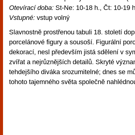
Otevírací doba:
St-Ne: 10-18 h., Čt: 10-19 h
Vstupné:
vstup volný
Slavnostně prostřenou tabuli 18. století do
porcelánové figury a sousoší. Figurální po
dekorací, nesl především jistá sdělení v sym
zvířat a nejrůznějších detailů. Skryté význ
tehdejšího diváka srozumitelné; dnes se m
tohoto tajemného světa společně nahlédnou