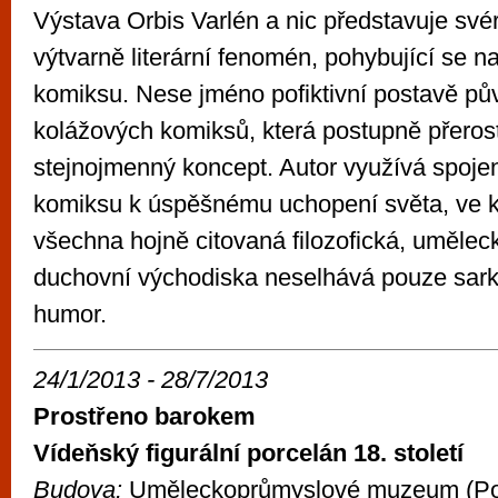
Výstava Orbis Varlén a nic představuje své
výtvarně literární fenomén, pohybující se 
komiksu. Nese jméno pofiktivní postavě pů
kolážových komiksů, která postupně přeros
stejnojmenný koncept. Autor využívá spojen
komiksu k úspěšnému uchopení světa, ve 
všechna hojně citovaná filozofická, umělecká
duchovní východiska neselhává pouze sarka
humor.
24/1/2013 - 28/7/2013
Prostřeno barokem
Vídeňský figurální porcelán 18. století
Budova:
Uměleckoprůmyslové muzeum (Po