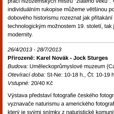
prací nizozemských mistrů "zlatého věku". V
individuálním rukopise můžeme většinou 
dobového historismu rozeznat jak přitakán
technologickým možnostem 19. století, tak 
modernity.
26/4/2013 - 28/7/2013
Přirozeně: Karel Novák - Jock Sturges
Budova:
Uměleckoprůmyslové muzeum (C
Otevírací doba:
St-Ne: 10-18 h., Čt: 10-19 
Vstupné:
20/40 Kč
Výstava představí fotografie českého fotog
vyznavače naturismu a amerického fotogra
který je svými snímky z naturistické komuni