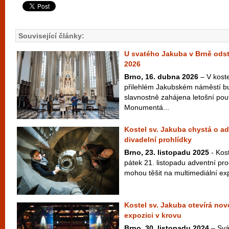
Související články:
U svatého Jakuba v Brně odst
2026
Brno, 16. dubna 2026
– V kost
přilehlém Jakubském náměstí b
slavnostně zahájena letošní pou
Monumentá...
Kostel sv. Jakuba chystá o ad
divadelní prohlídky
Brno, 23. listopadu 2025
- Kost
pátek 21. listopadu adventní pr
mohou těšit na multimediální exp
Kostel sv. Jakuba otevírá nov
expozici v krovu
Brno, 30. listopadu 2024
– Svá