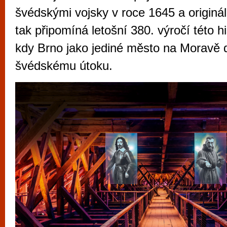
vyzkoušet různé kasinové hry. V neustál
švédskými vojsky v roce 1645 a origin
metropoli naleznete širokou nabídku her o
tak připomíná letošní 380. výročí této hi
po moderní automaty jak pro pravidelné n
kdy Brno jako jediné město na Moravě 
příležitostné hráče. V...
švédskému útoku.