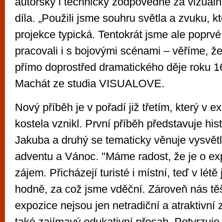
autorsky i technicky zodpovědné za vizuální
díla. „Použili jsme souhru světla a zvuku, k
projekce typická. Tentokrát jsme ale poprvé
pracovali i s bojovými scénami – věříme, ž
přímo doprostřed dramatického děje roku 16
Machát ze studia VISUALOVE.
Nový příběh je v pořadí již třetím, který v e
kostela vznikl. První příběh představuje histo
Jakuba a druhý se tematicky věnuje vysvět
adventu a Vánoc. "Máme radost, že je o ex
zájem. Přicházejí turisté i místní, teď v lét
hodně, za což jsme vděční. Zároveň nás tě
expozice nejsou jen netradiční a atraktivní 
také zajímavý edukativní přesah. Potvrzuje 