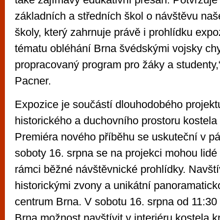
základních a středních škol o návštěvu na
školy, který zahrnuje právě i prohlídku expo
tématu obléhání Brna švédskými vojsky c
propracovaný program pro žáky a studenty,“
Pacner.
Expozice je součástí dlouhodobého projekt
historického a duchovního prostoru kostela
Premiéra nového příběhu se uskuteční v pá
soboty 16. srpna se na projekci mohou lidé 
rámci běžné návštěvnické prohlídky. Navští
historickými zvony a unikátní panoramatick
centrum Brna. V sobotu 16. srpna od 11:30
Brna možnost navštívit v interiéru kostela k