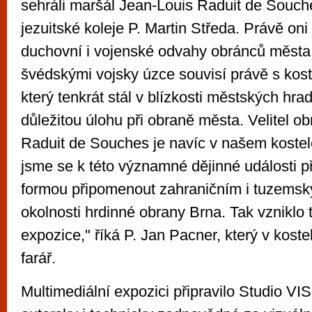
sehráli maršál Jean-Louis Raduit de Souche
jezuitské koleje P. Martin Středa. Právě on
duchovní i vojenské odvahy obránců města
švédskými vojsky úzce souvisí právě s kos
který tenkrát stál v blízkosti městských hra
důležitou úlohu při obraně města. Velitel o
Raduit de Souches je navíc v našem kostel
jsme se k této významné dějinné události př
formou připomenout zahraničním i tuzems
okolnosti hrdinné obrany Brna. Tak vzniklo
expozice," říká P. Jan Pacner, který v koste
farář.
Multimediální expozici připravilo Studio V