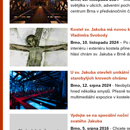
světýlka v ulicích, adventní poc
centrum Brna v předvánočním ča
Kostel sv. Jakuba má novou k
Vladimíra Svobody
Brno, 10. listopadu 2024
– Po 
interiéru i exteriéru kostela přin
hlásí chrám sv. Jakuba v Brně dal
U sv. Jakuba otevřeli unikátní
starobylých krovech chrámu
Brno, 12. srpna 2024
- Neobyčej
hned několika smyslů. Přesně t
multimediální expozice v kostele 
Vydejte se na speciální noční
svatého Jakuba
Brno, 5. srpna 2016
- Chcete se