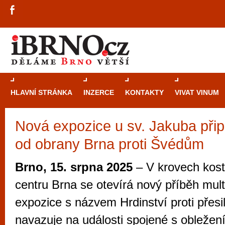
HLAVNÍ STRÁNKA
INZERCE
KONTAKTY
VIVAT VINUM
Nová expozice u sv. Jakuba přip
Průvodce
kasi
od obrany Brna proti Švédům
Brně: Od rulet
automaty
Brno, 15. srpna 2025
– V krovech kost
Brno je měs
centru Brna se otevírá nový příběh mult
zajímavé p
expozice s názvem Hrdinství proti přesi
restaurace, div
navazuje na události spojené s obleže
Mimo jiné je ale také místem, kde si můžet