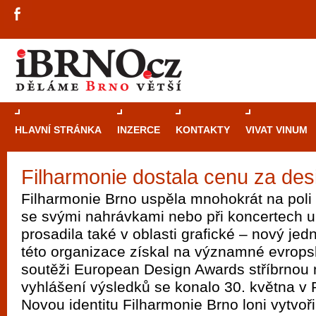
HLAVNÍ STRÁNKA
INZERCE
KONTAKTY
VIVAT VINUM
Filharmonie dostala cenu za des
Průvodce
kasi
Filharmonie Brno uspěla mnohokrát na poli
Brně: Od rulet
se svými nahrávkami nebo při koncertech u 
automaty
prosadila také v oblasti grafické – nový jedn
této organizace získal na významné evrop
Brno je měs
soutěži European Design Awards stříbrnou m
zajímavé p
vyhlášení výsledků se konalo 30. května v
restaurace, div
Novou identitu Filharmonie Brno loni vytvoř
Mimo jiné je ale také místem, kde si můžet