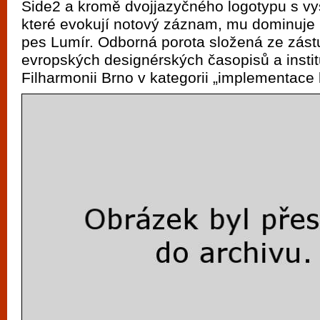
Side2 a kromě dvojjazyčného logotypu s vy
vyzkoušet různé kasinové hry. V neustál
které evokují notový záznam, mu dominuje 
metropoli naleznete širokou nabídku her o
pes Lumír. Odborná porota složená ze zástu
po moderní automaty jak pro pravidelné n
evropských designérských časopisů a instit
příležitostné hráče. V...
Filharmonii Brno v kategorii „implementace 