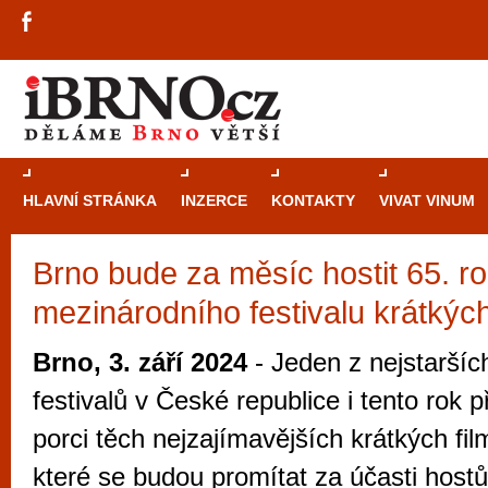
HLAVNÍ STRÁNKA
INZERCE
KONTAKTY
VIVAT VINUM
Brno bude za měsíc hostit 65. r
Průvodce
kasi
mezinárodního festivalu krátkých
Brně: Od rulet
automaty
Brno, 3. září 2024
- Jeden z nejstaršíc
Brno je měs
festivalů v České republice i tento rok 
zajímavé p
porci těch nejzajímavějších krátkých fi
restaurace, div
které se budou promítat za účasti hostů
Mimo jiné je ale také místem, kde si můžet