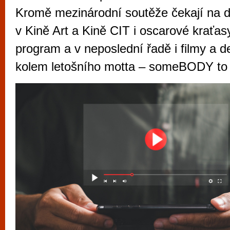
vyzkoušet různé kasinové hry. V neustál
Kromě mezinárodní soutěže čekají na di
metropoli naleznete širokou nabídku her o
v Kině Art a Kině CIT i oscarové kraťasy
po moderní automaty jak pro pravidelné n
program a v neposlední řadě i filmy a d
příležitostné hráče. V...
kolem letošního motta – someBODY to 