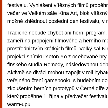
festivalu. Vyhlášení vítězných filmů proběhn
večer ve Velkém sále Kina Art, blok vítězn
možné zhlédnout poslední den festivalu, v ne
Tradičně nebude chybět ani herní program, 
zaměří na propojení filmového a herního m
prostřednictvím krátkých filmů. Velký sál Ki
projekci snímku Yötön Yö z oceňované hry 
finského studia Remedy, následovanou deba
Aktivně se diváci mohou zapojit v roli hybat
veřejného čtení gamebooku s hudebním d
zkoušením herních prototypů v Černé díře a
který proběhne 1. října v předvečer festival
warm-upu.