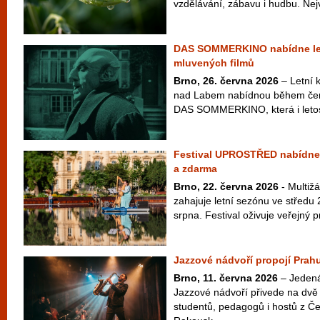
vzdělávání, zábavu i hudbu. Nej
DAS SOMMERKINO nabídne le
mluvených filmů
Brno, 26. června 2026
– Letní k
nad Labem nabídnou během čer
DAS SOMMERKINO, která i letos
Festival UPROSTŘED nabídne 
a zdarma
Brno, 22. června 2026
- Multiž
zahajuje letní sezónu ve středu 
srpna. Festival oživuje veřejný pr
Jazzové nádvoří propojí Prahu
Brno, 11. června 2026
– Jedenác
Jazzové nádvoří přivede na dvě 
studentů, pedagogů i hostů z Č