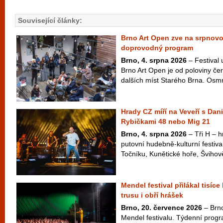
Související články:
Brno Art Open zve na srpnov
doprovodný program
Brno, 4. srpna 2026
– Festival
Brno Art Open je od poloviny čer
dalších míst Starého Brna. Osm
Hrady CZ míří na Veveří s Dan
Rybičkami 48 nebo Mig 21
Brno, 4. srpna 2026
– Tři H – hr
putovní hudebně-kulturní festiva
Točníku, Kunětické hoře, Švihově
Mendel festival přilákal tisíce
trusu i obří hrášek
Brno, 20. července 2026
– Brno
Mendel festivalu. Týdenní pro