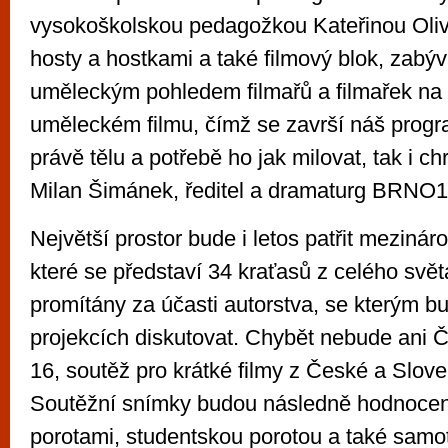
vysokoškolskou pedagožkou Kateřinou Oliv
hosty a hostkami a také filmový blok, zabýv
uměleckým pohledem filmařů a filmařek na 
uměleckém filmu, čímž se završí náš prog
právě tělu a potřebě ho jak milovat, tak i ch
Milan Šimánek, ředitel a dramaturg BRNO1
Největší prostor bude i letos patřit mezinár
které se představí 34 kraťasů z celého svě
promítány za účasti autorstva, se kterým 
projekcích diskutovat. Chybět nebude ani
16, soutěž pro krátké filmy z České a Slove
Soutěžní snímky budou následně hodnoce
porotami, studentskou porotou a také sam