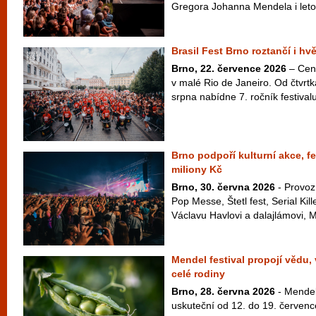
Gregora Johanna Mendela i letos 
Brasil Fest Brno roztančí i hv
Brno, 22. července 2026
– Cen
v malé Rio de Janeiro. Od čtvrt
srpna nabídne 7. ročník festivalu
Brno podpoří kulturní akce, fe
miliony Kč
Brno, 30. června 2026
- Provoz
Pop Messe, Štetl fest, Serial Kil
Václavu Havlovi a dalajlámovi, M
Mendel festival propojí vědu,
celé rodiny
Brno, 28. června 2026
- Mendel 
uskuteční od 12. do 19. červenc