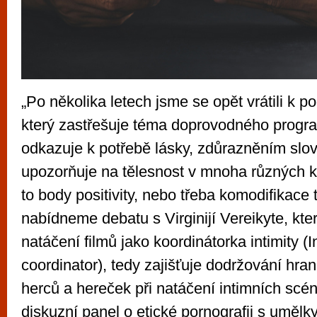
„Po několika letech jsme se opět vrátili k pod
který zastřešuje téma doprovodného progr
odkazuje k potřebě lásky, zdůrazněním sl
upozorňuje na tělesnost v mnoha různých ko
to body positivity, nebo třeba komodifikace
nabídneme debatu s Virginijí Vereikyte, kte
natáčení filmů jako koordinátorka intimity (
coordinator), tedy zajišťuje dodržování hra
herců a hereček při natáčení intimních scé
diskuzní panel o etické pornografii s umělky