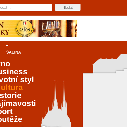
ŠALINA
rno
usiness
votní styl
ultura
storie
jímavosti
port
outěže