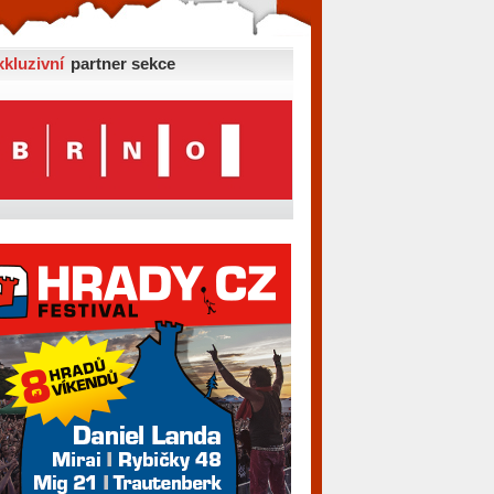
xkluzivní
partner sekce