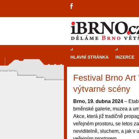
HLAVNÍ STRÁNKA
INZERCE
Festival Brno Ar
výtvarné scény
Brno, 19. dubna 2024
– Etabl
brněnské galerie, muzea a umě
Akce, která již tradičně prop
veřejném prostoru, se letos z
neviditelně, sluchem, a jak v
návštěvníky, tak pro příležitostné h
veřejným prostorem.