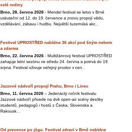
celé rodiny
Brno, 28. června 2026
- Mendel festival se letos v Brně
uskuteční od 12. do 19. července a znovu propojí vědu,
vzdělávání, zábavu i hudbu. Největší tuzemská akc...
Festival UPROSTŘED nabídne 36 akcí pod širým nebem
a zdarma
Brno, 22. června 2026
- Multižánrový festival UPROSTŘED
zahajuje letní sezónu ve středu 24. června a potrvá do 19.
srpna. Festival oživuje veřejný prostor v cen...
Jazzové nádvoří propojí Prahu, Brno i Linec
Brno, 11. června 2026
– Jedenáctý ročník festivalu
Jazzové nádvoří přivede na dvě open-air scény desítky
studentů, pedagogů i hostů z Česka, Slovenska a
Rakousk...
Od prevence po jógu. Festival zdraví v Brně nabídne