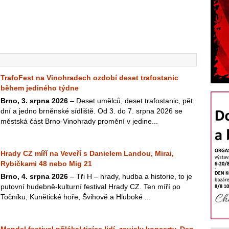
TrafoFest na Vinohradech ozdobí deset trafostanic
během jediného týdne
Brno, 3. srpna 2026
– Deset umělců, deset trafostanic, pět
dní a jedno brněnské sídliště. Od 3. do 7. srpna 2026 se
městská část Brno-Vinohrady promění v jedine...
Hrady CZ míří na Veveří s Danielem Landou, Mirai,
Rybičkami 48 nebo Mig 21
Brno, 4. srpna 2026
– Tři H – hrady, hudba a historie, to je
putovní hudebně-kulturní festival Hrady CZ. Ten míří po
Točníku, Kunětické hoře, Švihově a Hluboké ...