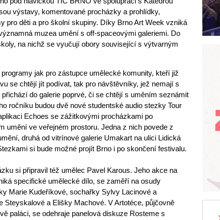
ného pod hlavičkou TIC BRNO ve spolupráci s Katedrou
sou výstavy, komentované procházky a prohlídky,
 pro děti a pro školní skupiny. Díky Brno Art Week vzniká
jí významná muzea umění s off-spaceovými galeriemi. Do
koly, na nichž se vyučují obory související s výtvarným
programy jak pro zástupce umělecké komunity, kteří již
 se chtějí jít podívat, tak pro návštěvníky, jež nemají s
řichází do galerie poprvé, či se chtějí s uměním seznámit
ího ročníku budou dvě nové studentské audio stezky Tour
í aplikaci Echoes se zážitkovými procházkami po
ém umění ve veřejném prostoru. Jedna z nich povede z
ní, druhá od vitrínové galerie Umakart na ulici Lidická
Stezkami si bude možné projít Brno i po skončení festivalu.
ku si připravil též umělec Pavel Karous. Jeho akce na
iká specifické umělecké dílo, se zaměří na osudy
ky Marie Kudeříkové, sochařky Sylvy Lacinové a
e Steyskalové a Elišky Machové. V Artotéce, půjčovně
ově paláci, se odehraje panelová diskuze Rosteme s