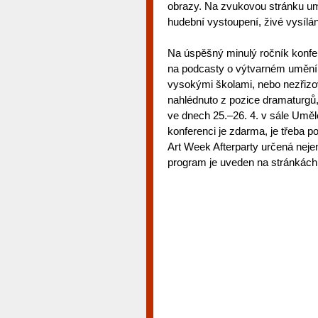
obrazy. Na zvukovou stránku um
hudební vystoupení, živé vysílán
Na úspěšný minulý ročník konfer
na podcasty o výtvarném umění, 
vysokými školami, nebo nezřizo
nahlédnuto z pozice dramaturgů,
ve dnech 25.–26. 4. v sále Um
konferenci je zdarma, je třeba p
Art Week Afterparty určená nejen 
program je uveden na stránkách