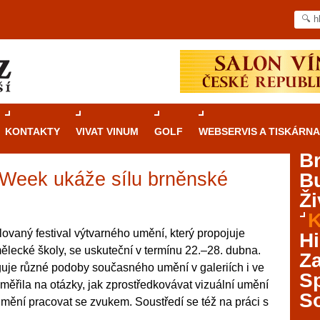
KONTAKTY
VIVAT VINUM
GOLF
WEBSERVIS A TISKÁRNA
B
t Week ukáže sílu brněnské
B
Průvodce
kasinovými hrami v Brně: Od
Ži
rulety po video automaty
K
Brno je městem známým pro zajímavé památky, skvělé
ovaný festival výtvarného umění, který propojuje
Hi
restaurace, divadla a univerzity. Mimo jiné je ale také
lecké školy, se uskuteční v termínu 22.–28. dubna.
Za
místem, kde si můžete legálně a bezpečně vyzkoušet
aguje různé podoby současného umění v galeriích i ve
různé kasinové hry. V neustále kvetoucí moravské
S
aměřila na otázky, jak zprostředkovávat vizuální umění
metropoli naleznete širokou nabídku her od klasické
S
 umění pracovat se zvukem. Soustředí se též na práci s
rulety až po moderní automaty jak pro pravidelné
ráče. V...