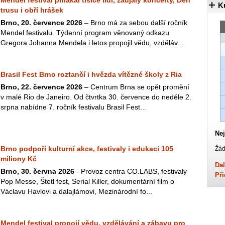
Mendel festival přilákal tisíce lidí, zaujaly koncerty, Den
K
trusu i obří hrášek
Brno, 20. července 2026
– Brno má za sebou další ročník
Mendel festivalu. Týdenní program věnovaný odkazu
Gregora Johanna Mendela i letos propojil vědu, vzděláv...
Brasil Fest Brno roztančí i hvězda vítězné školy z Ria
Brno, 22. července 2026
– Centrum Brna se opět promění
v malé Rio de Janeiro. Od čtvrtka 30. července do neděle 2.
srpna nabídne 7. ročník festivalu Brasil Fest...
Nej
Brno podpoří kulturní akce, festivaly i edukaci 105
Žád
miliony Kč
Dal
Brno, 30. června 2026
- Provoz centra CO.LABS, festivaly
Při
Pop Messe, Štetl fest, Serial Killer, dokumentární film o
Václavu Havlovi a dalajlámovi, Mezinárodní fo...
Mendel festival propojí vědu, vzdělávání a zábavu pro