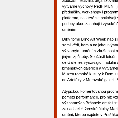
Součástí festivalu, organizova
výtvarné výchovy PedF MUNI, j
přednášky, workshopy i programy
platforma, na které se potkáva
podoby akce zasahují i vysoké š
uměním.
Díky tomu Brno Art Week nabízí 
sami vědí, kam a na jakou výstavu
výtvarným uměním zkušenost a p
jinými způsoby. Součástí letošn
de Galleries využívající mobiln
brněnských galeriích a výtvarn
Muzea romské kultury k Domu umě
do Artotéky v Moravské galerii. 
Atypickou komentovanou procház
pomezí performance, pro níž vzn
významných Brňanek: antifašist
zakladatelek ženské útulny Mari
umění, kterou najdete v Pražák