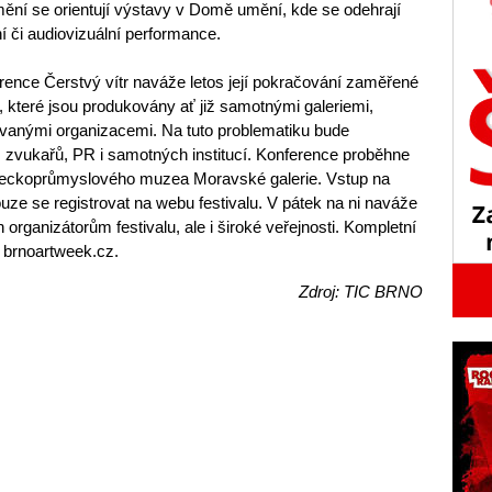
ění se orientují výstavy v Domě umění, kde se odehrají
í či audiovizuální performance.
ence Čerstvý vítr naváže letos její pokračování zaměřené
které jsou produkovány ať již samotnými galeriemi,
vanými organizacemi. Na tuto problematiku bude
 zvukařů, PR i samotných institucí. Konference proběhne
ěleckoprůmyslového muzea Moravské galerie. Vstup na
ouze se registrovat na webu festivalu. V pátek na ni naváže
organizátorům festivalu, ale i široké veřejnosti. Kompletní
 brnoartweek.cz.
Zdroj: TIC BRNO