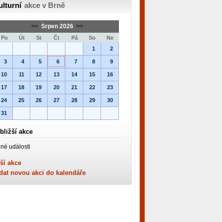
ulturní
akce v Brně
<<
Srpen 2026
>>
Po
Út
St
Čt
Pá
So
Ne
1
2
3
4
5
6
7
8
9
10
11
12
13
14
15
16
17
18
19
20
21
22
23
24
25
26
27
28
29
30
31
bližší akce
né události
ší akce
dat novou akci do kalendáře