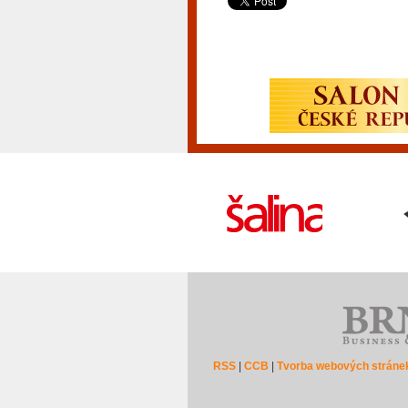
RSS
|
CCB
|
Tvorba webových stráne