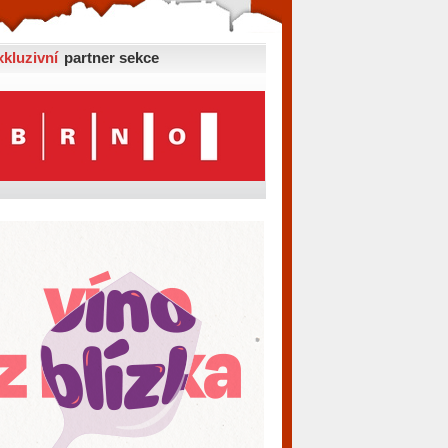
xkluzivní
partner sekce