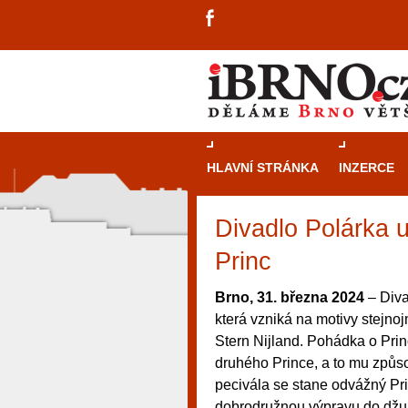
HLAVNÍ STRÁNKA
INZERCE
Divadlo Polárka 
Princ
Brno, 31. března 2024
– Diva
která vzniká na motivy stejn
Stern Nijland. Pohádka o Pri
druhého Prince, a to mu způso
pecivála se stane odvážný Pr
návštěvníky, tak pro příležitostné h
dobrodružnou výpravu do džun