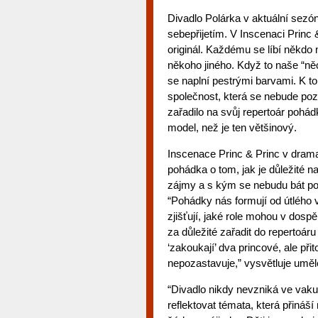
Divadlo Polárka v aktuální sezó
sebepřijetím. V Inscenaci Princ 
originál. Každému se líbí někdo 
někoho jiného. Když to naše “něc
se naplní pestrými barvami. K t
společnost, která se nebude poz
zařadilo na svůj repertoár pohád
model, než je ten většinový.
Inscenace Princ & Princ v dram
pohádka o tom, jak je důležité 
zájmy a s kým se nebudu bát pod
“Pohádky nás formují od útlého v
zjišťují, jaké role mohou v dosp
za důležité zařadit do repertoár
‘zakoukají’ dva princové, ale při
nepozastavuje,” vysvětluje uměle
“Divadlo nikdy nevzniká ve vaku
reflektovat témata, která přináší