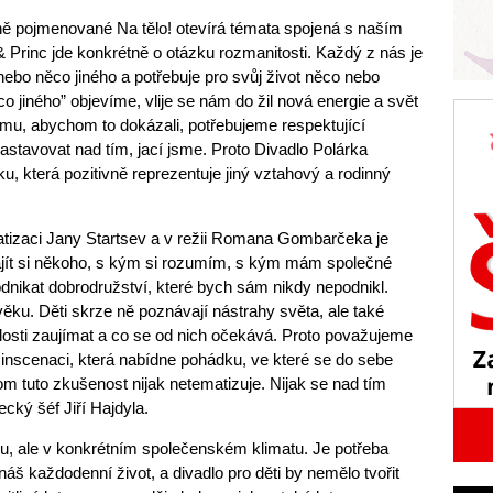
ně pojmenované Na tělo! otevírá témata spojená s naším
& Princ jde konkrétně o otázku rozmanitosti. Každý z nás je
nebo něco jiného a potřebuje pro svůj život něco nebo
o jiného” objevíme, vlije se nám do žil nová energie a svět
omu, abychom to dokázali, potřebujeme respektující
astavovat nad tím, jací jsme. Proto Divadlo Polárka
ku, která pozitivně reprezentuje jiný vztahový a rodinný
atizaci Jany Startsev a v režii Romana Gombarčeka je
najít si někoho, s kým si rozumím, s kým mám společné
nikat dobrodružství, které bych sám nikdy nepodnikl.
ěku. Děti skrze ně poznávají nástrahy světa, ale také
ělosti zaujímat a co se od nich očekává. Proto považujeme
u inscenaci, která nabídne pohádku, ve které se do sebe
tom tuto zkušenost nijak netematizuje. Nijak se nad tím
cký šéf Jiří Hajdyla.
u, ale v konkrétním společenském klimatu. Je potřeba
 náš každodenní život, a divadlo pro děti by nemělo tvořit