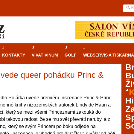
KONTAKTY
VIVAT VINUM
GOLF
WEBSERVIS A TISKÁRNA
B
uvede queer pohádku Princ &
B
Průvodce
kasinovými hrami v Brně: Od
Ži
rulety po video automaty
K
Brno je městem známým pro zajímavé památky, skvělé
dlo Polárka uvede premiéru inscenace Princ & Princ,
Hi
restaurace, divadla a univerzity. Mimo jiné je ale také
ojmenné knihy nizozemských autorek Lindy de Haan a
Za
místem, kde si můžete legálně a bezpečně vyzkoušet
nci, který se mezi všemi Princeznami zakouká do
různé kasinové hry. V neustále kvetoucí moravské
S
bí takovou radost, že se mu svět převrátí naruby, a z
metropoli naleznete širokou nabídku her od klasické
S
inc, který se svým Princem po boku odjede na
rulety až po moderní automaty jak pro pravidelné
ráče. V...
gle. Inscenace je vhodná pro divačky a diváky od pěti