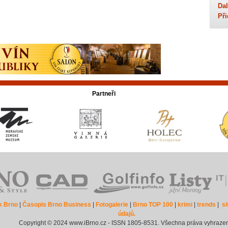
Dal
Při
Partneři
k Brno
|
Časopis Brno Business
|
Fotogalerie
|
Brno TOP 100
|
krimi
|
trends
|
s
údajů.
Copyright © 2024 www.iBrno.cz - ISSN 1805-8531. Všechna práva vyhraze