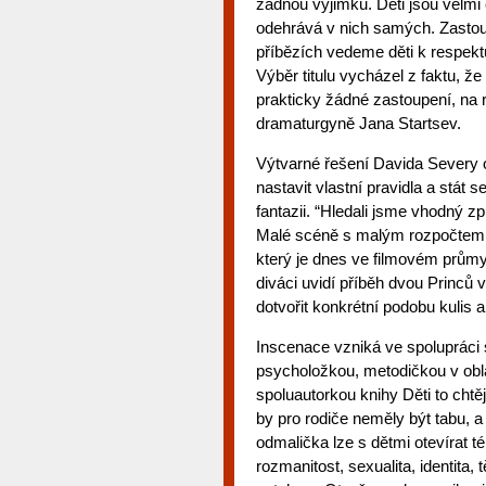
žádnou výjimku. Děti jsou velmi 
odehrává v nich samých. Zastou
příbězích vedeme děti k respekt
Výběr titulu vycházel z faktu, ž
prakticky žádné zastoupení, na ro
dramaturgyně Jana Startsev.
Výtvarné řešení Davida Severy o
nastavit vlastní pravidla a stát 
fantazii. “Hledali jsme vhodný z
Malé scéně s malým rozpočtem to
který je dnes ve filmovém průmy
diváci uvidí příběh dvou Princů v
dotvořit konkrétní podobu kulis a
Inscenace vzniká ve spolupráci
psycholožkou, metodičkou v obl
spoluautorkou knihy Děti to cht
by pro rodiče neměly být tabu, 
odmalička lze s dětmi otevírat té
rozmanitost, sexualita, identita,