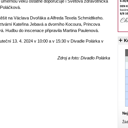
úměrnou věku ostatně doporučuje i Světová zdravotnická
 Poláčková.
těšit na Václava Dvořáka a Alfreda Texela Schmidtkeho.
tvární Kateřina Jebavá a dvorního Kocoura, Princova
á. Hudbu do inscenace připravila Martina Paulenová.
K
teční 13. 4. 2024 v 10:00 a v 15:30 v Divadle Polárka v
Zdroj a foto: Divadlo Polárka
Nej
Žád