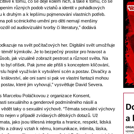
citlivé k tomu, co se děje kolem nich, a také k tomu, co se
pením různých podob vztahů a identit v pohádkových
u k druhým a k lepšímu pojmenování vlastních potřeb.
e na poli scénického umění pro děti nemají menšiny
zdíl od audiovizuální tvorby či literatury,” dodává
dkazuje na svět počítačových her. Digitální svět umožňuje
se téměř kýmkoliv. Je to bezpečný prostor pro hravost a
působ, jak vizuálně zobrazit pestrost a různost světa. Na
 byl oříšek. Pak jsme ale přišli s konceptem klíčování,
slu hojně využíván k vytváření scén a postav. Divačky a
 království, ale oni sami si pak ve vlastní fantazii mohou
 postav, které jim vyhovují,” vysvětluje David Severa.
 s Marcelou Poláčkovou z organizace Konsent,
asti sexuálního a genderově podmíněného násilí a
ěj vědět taky o sexuální výchově. “Témata sexuální výchovy
a to nejen v případě zvídavých dětských dotazů. Už
mata, jako jsou tělesná integrita a hranice, respekt, lidská
 tělo a zdravý vztah k němu, komunikace, intimita, láska,