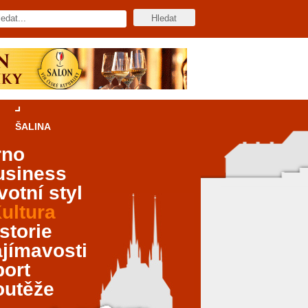
ŠALINA
rno
usiness
votní styl
ultura
storie
jímavosti
port
outěže