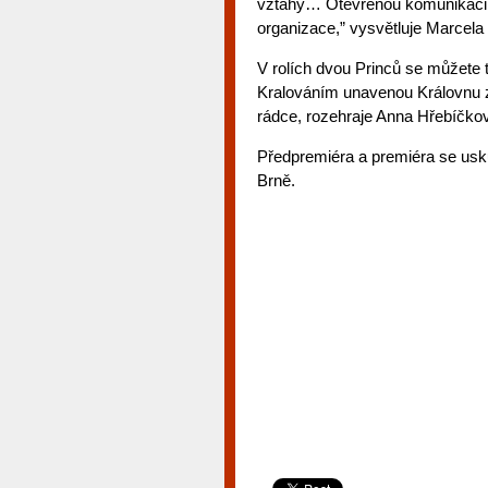
vztahy… Otevřenou komunikaci 
organizace,” vysvětluje Marcela
V rolích dvou Princů se můžete 
Kralováním unavenou Královnu z
rádce, rozehraje Anna Hřebíčkov
Předpremiéra a premiéra se usku
Brně.