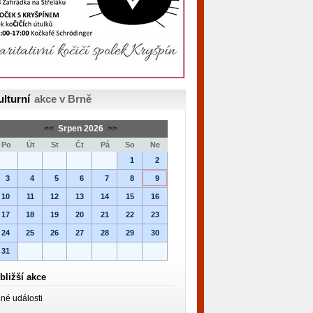
ulturní
akce v Brně
<<
Srpen 2026
>>
Po
Út
St
Čt
Pá
So
Ne
1
2
3
4
5
6
7
8
9
10
11
12
13
14
15
16
17
18
19
20
21
22
23
24
25
26
27
28
29
30
31
bližší akce
né události