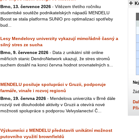
K
Brno, 13. července 2026
- Vítězem třetího ročníku
studentské soutěže podnikatelských nápadů MENDELU
Boost se stala platforma SUNIO pro optimalizaci spotřeby
bud...
Lesy Mendelovy univerzity vykazují mimořádně časný a
silný stres ze sucha
Brno, 9. července 2026
- Data z unikátní sítě online
měřicích stanic DendroNetwork ukazují, že stres stromů
suchem dosáhl na konci června hodnot srovnatelných s...
Nej
MENDELU posiluje spolupráci v Gruzii, podporuje
farmáře, vinaře i rozvoj regionů
Žád
Brno, 19. června 2026
- Mendelova univerzita v Brně dále
Dal
rozvíjí své dlouhodobé aktivity v Gruzii a otevírá nové
Při
možnosti spolupráce s podporou Velvyslanectví Č...
Výzkumníci z MENDELU představili unikátní možnost
putovního využití brownfieldů