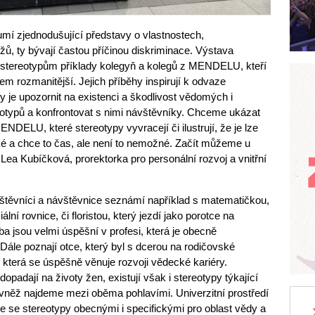
mí zjednodušující představy o vlastnostech,
žů, ty bývají častou příčinou diskriminace. Výstava
 stereotypům příklady kolegyň a kolegů z MENDELU, kteří
m rozmanitější. Jejich příběhy inspirují k odvaze
y je upozornit na existenci a škodlivost vědomých i
typů a konfrontovat s nimi návštěvníky. Chceme ukázat
MENDELU, které stereotypy vyvracejí či ilustrují, že je lze
ké a chce to čas, ale není to nemožné. Začít můžeme u
 Lea Kubíčková, prorektorka pro personální rozvoj a vnitřní
vštěvníci a návštěvnice seznámí například s matematičkou,
lní rovnice, či floristou, který jezdí jako porotce na
ba jsou velmi úspěšní v profesi, která je obecně
ále poznají otce, který byl s dcerou na rodičovské
 která se úspěšně věnuje rozvoji vědecké kariéry.
opadají na životy žen, existují však i stereotypy týkající
vněž najdeme mezi oběma pohlavími. Univerzitní prostředí
 se stereotypy obecnými i specifickými pro oblast vědy a