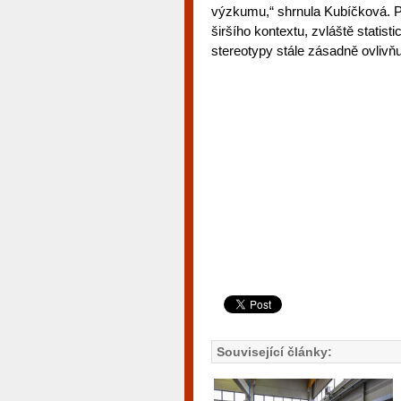
výzkumu,“ shrnula Kubíčková. Př
širšího kontextu, zvláště statisti
stereotypy stále zásadně ovlivňují
Související články: