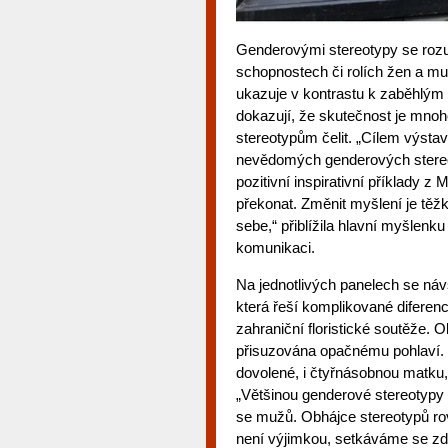
Genderovými stereotypy se rozu
schopnostech či rolích žen a mu
ukazuje v kontrastu k zaběhlým
dokazují, že skutečnost je mnohe
stereotypům čelit. „Cílem výstav
nevědomých genderových stereo
pozitivní inspirativní příklady z 
překonat. Změnit myšlení je těž
sebe,“ přiblížila hlavní myšlenku
komunikaci.
Na jednotlivých panelech se ná
která řeší komplikované diferenciá
zahraniční floristické soutěže. O
přisuzována opačnému pohlaví. D
dovolené, i čtyřnásobnou matku,
„Většinou genderové stereotypy d
se mužů. Obhájce stereotypů ro
není výjimkou, setkáváme se zde