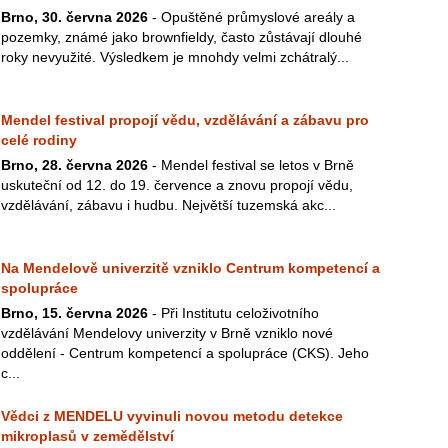
Brno, 30. června 2026
- Opuštěné průmyslové areály a
pozemky, známé jako brownfieldy, často zůstávají dlouhé
roky nevyužité. Výsledkem je mnohdy velmi zchátralý...
Mendel festival propojí vědu, vzdělávání a zábavu pro
celé rodiny
Brno, 28. června 2026
- Mendel festival se letos v Brně
uskuteční od 12. do 19. července a znovu propojí vědu,
vzdělávání, zábavu i hudbu. Největší tuzemská akc...
Na Mendelově univerzitě vzniklo Centrum kompetencí a
spolupráce
Brno, 15. června 2026
- Při Institutu celoživotního
vzdělávání Mendelovy univerzity v Brně vzniklo nové
oddělení - Centrum kompetencí a spolupráce (CKS). Jeho
c...
Vědci z MENDELU vyvinuli novou metodu detekce
mikroplasů v zemědělství