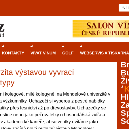
KONTAKTY
VIVAT VINUM
GOLF
WEBSERVIS A TISKÁRNA
B
zita výstavou vyvrací
B
Průvodce
kasinovými hrami v Brně: Od
Ži
rulety po video automaty
typy
K
Brno je městem známým pro zajímavé památky, skvělé
ní kolegové, milé kolegyně, na Mendelově univerzitě v
Hi
restaurace, divadla a univerzity. Mimo jiné je ale také
a výzkumníky. Uchazeči si vyberou z pestré nabídky
Za
místem, kde si můžete legálně a bezpečně vyzkoušet
atiky přes lesnictví až po dřevostavby. Uchazečky se
různé kasinové hry. V neustále kvetoucí moravské
S
loristice nebo jako pečovatelky o hospodářská zvířata.
metropoli naleznete širokou nabídku her od klasické
S
v akademické kariéře, absolventky uvítáme jako
rulety až po moderní automaty jak pro pravidelné
ráče. V...
to slovy začíná nová putovní výstava Mendelovy