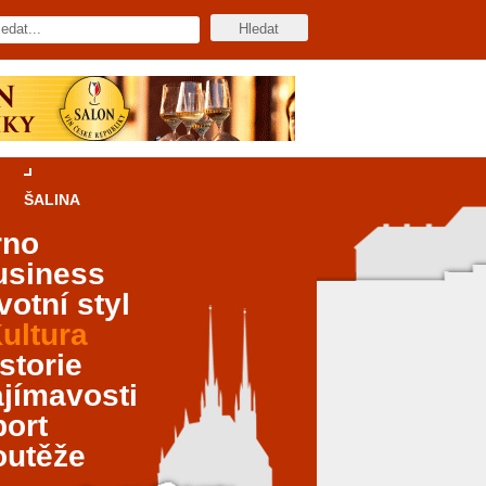
ŠALINA
rno
usiness
votní styl
ultura
storie
jímavosti
port
outěže