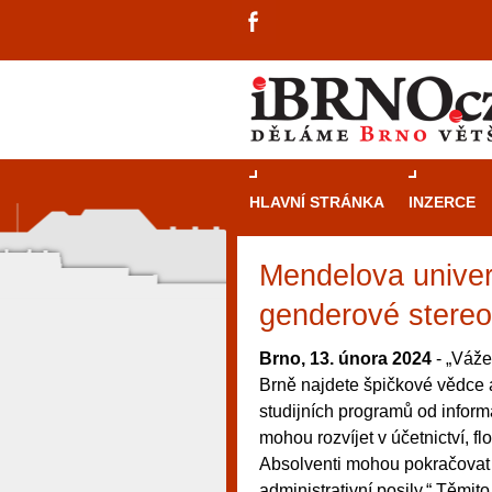
HLAVNÍ STRÁNKA
INZERCE
Mendelova univer
genderové stereo
Brno, 13. února 2024
- „Váže
Brně najdete špičkové vědce 
studijních programů od inform
mohou rozvíjet v účetnictví, f
Absolventi mohou pokračovat 
návštěvníky, tak pro příležitostné h
administrativní posily.“ Těmi