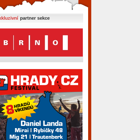
xkluzivní
partner sekce