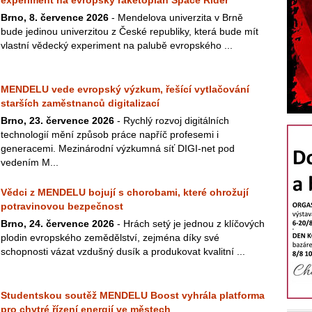
experiment na evropský raketoplán Space Rider
Brno, 8. července 2026
- Mendelova univerzita v Brně
bude jedinou univerzitou z České republiky, která bude mít
vlastní vědecký experiment na palubě evropského ...
MENDELU vede evropský výzkum, řešící vytlačování
starších zaměstnanců digitalizací
Brno, 23. července 2026
- Rychlý rozvoj digitálních
technologií mění způsob práce napříč profesemi i
generacemi. Mezinárodní výzkumná síť DIGI-net pod
vedením M...
Vědci z MENDELU bojují s chorobami, které ohrožují
potravinovou bezpečnost
Brno, 24. července 2026
- Hrách setý je jednou z klíčových
plodin evropského zemědělství, zejména díky své
schopnosti vázat vzdušný dusík a produkovat kvalitní ...
Studentskou soutěž MENDELU Boost vyhrála platforma
pro chytré řízení energií ve městech