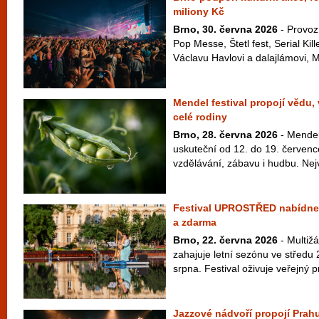
miliony Kč
Brno, 30. června 2026
- Provoz
Pop Messe, Štetl fest, Serial Kil
Václavu Havlovi a dalajlámovi, M
Mendel festival propojí vědu,
celé rodiny
Brno, 28. června 2026
- Mendel 
uskuteční od 12. do 19. červenc
vzdělávání, zábavu i hudbu. Nej
Festival UPROSTŘED nabídne 
a zdarma
Brno, 22. června 2026
- Multiž
zahajuje letní sezónu ve středu 
srpna. Festival oživuje veřejný pr
Jazzové nádvoří propojí Prahu