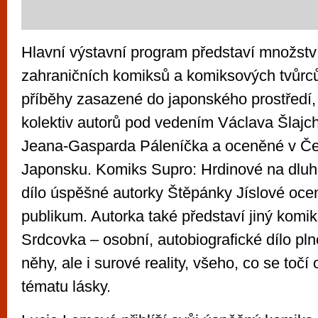
Hlavní výstavní program představí množstv
zahraničních komiksů a komiksových tvůrc
příběhy zasazené do japonského prostředí, k
kolektiv autorů pod vedením Václava Šlajch
Jeana-Gasparda Páleníčka a oceněné v Če
Japonsku. Komiks Supro: Hrdinové na dluh
dílo úspěšné autorky Štěpánky Jíslové oce
publikum. Autorka také představí jiný komi
Srdcovka – osobní, autobiografické dílo pl
něhy, ale i surové reality, všeho, co se toč
tématu lásky.