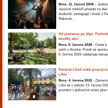
Brno, 11. června 2026
– Jedenác
Jazzové nádvoří přivede na dvě 
studentů, pedagogů i hostů z Č
Rakousk...
Od prevence po jógu. Festival
desítky akcí
Brno, 6. června 2026
- Cesta k
začít u Hrocha. Právě ve sport
6. června 2026 odstartuje kampaň
Festival Líšeň sobě propojí ku
Líšni
Brno, 4. června 2026
- Zámecký
Líšni se v sobotu 13. června 20
promění v jedinečné místo plné h