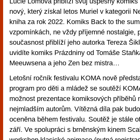
Lucie Lomová přiblíží svůj úspěšný komiks
nový, který získal letos Muriel v kategorii 
kniha za rok 2022. Komiks Back to the su
vzpomínkách, ne vždy příjemné nostalgie, 
současnost přiblíží jeho autorka Tereza Šikl
uvidíte komiks Prázdniny od Tomáše Staňk
Meeuwsena a jeho Zen bez mistra…
Letošní ročník festivalu KOMA nově předsta
program pro děti a mládež se soutěží KOM
možnost prezentace komiksových příběhů 
nejmladším autorům. Vítězná díla pak bud
oceněna během festivalu. Soutěž je stále o
září. Ve spolupráci s brněnským kinem Sc
workshop klasické animace (nutná registrac