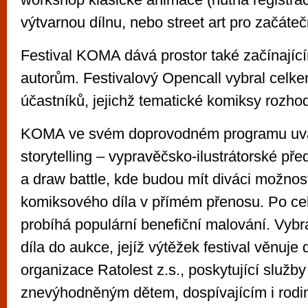
výtvarnou dílnu, nebo street art pro začáteč
Festival KOMA dává prostor také začínajíc
autorům. Festivalový Opencall vybral celk
účastníků, jejichž tematické komiksy rozhod
KOMA ve svém doprovodném programu uvá
storytelling – vypravěčsko-ilustrátorské př
a draw battle, kde budou mít diváci možnos
komiksového díla v přímém přenosu. Po cel
probíhá populární benefiční malování. Vybra
díla do aukce, jejíž výtěžek festival věnuje
organizace Ratolest z.s., poskytující služby
znevýhodněným dětem, dospívajícím i rodi