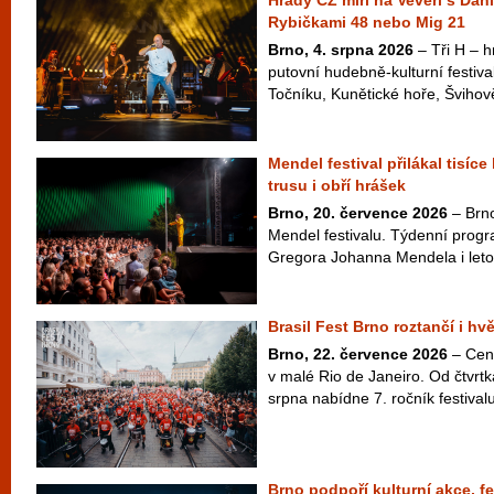
Hrady CZ míří na Veveří s Dan
Rybičkami 48 nebo Mig 21
Brno, 4. srpna 2026
– Tři H – hr
putovní hudebně-kulturní festiva
Točníku, Kunětické hoře, Švihově
Mendel festival přilákal tisíce
trusu i obří hrášek
Brno, 20. července 2026
– Brno
Mendel festivalu. Týdenní pro
Gregora Johanna Mendela i letos 
Brasil Fest Brno roztančí i hv
Brno, 22. července 2026
– Cen
v malé Rio de Janeiro. Od čtvrt
srpna nabídne 7. ročník festivalu
Brno podpoří kulturní akce, fe