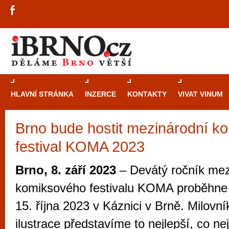
HLAVNÍ STRÁNKA
INZERCE
KONTAKTY
VIVAT VINUM
Brno bude hostit mezinárodní k
Průvodce
kasi
festival KOMA 2023
Brně: Od rulet
automaty
Brno, 8. září 2023
– Devátý ročník mez
Brno je měs
komiksového festivalu KOMA proběhne
zajímavé p
15. října 2023 v Káznici v Brně. Milov
restaurace, div
ilustrace představíme to nejlepší, co n
Mimo jiné je ale také místem, kde si můžet